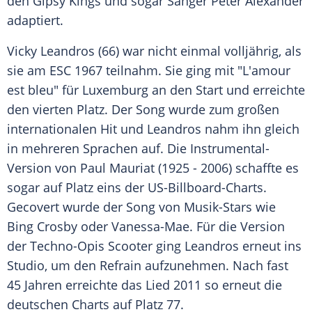
den
Gipsy Kings
und sogar Sänger
Peter Alexander
adaptiert.
Vicky Leandros
(66) war nicht einmal volljährig, als
sie am ESC 1967 teilnahm. Sie ging mit "L'amour
est bleu" für
Luxemburg
an den Start und erreichte
den vierten Platz. Der Song wurde zum großen
internationalen Hit und
Leandros
nahm ihn gleich
in mehreren Sprachen auf. Die Instrumental-
Version von
Paul Mauriat
(1925 - 2006) schaffte es
sogar auf Platz eins der US-Billboard-Charts.
Gecovert wurde der Song von Musik-Stars wie
Bing Crosby
oder Vanessa-Mae. Für die Version
der Techno-Opis Scooter ging
Leandros
erneut ins
Studio, um den Refrain aufzunehmen. Nach fast
45 Jahren erreichte das Lied 2011 so erneut die
deutschen Charts auf Platz 77.