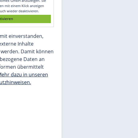
Glomex GmbH
Wir benötigen Ihre Zustimmung, um den
von unserer Redaktion eingebundenen
Inhalt von Glomex GmbH anzuzeigen. Sie
können diesen mit einem Klick anzeigen
lassen und auch wieder deaktivieren.
jetzt aktivieren
Ich bin damit einverstanden,
dass mir externe Inhalte
angezeigt werden. Damit können
personenbezogene Daten an
Drittplattformen übermittelt
werden.
Mehr dazu in unseren
Datenschutzhinweisen.