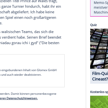
 der
Europameisterschaft
bestehen können? Die
ich am Mittwochabend einen Sieg und den Einzug
können. Sowohl
Prinz Charles
(67) als auch
Prinz
für das Spiel gewünscht.
 vorzuweisen hat, sehen Sie auf Clipfish
 der den offiziellen Titel Prince auf
Wales
trägt,
chaft. "Das ganze Turnier hindurch, habt ihr ein
nd Kameradschaft abgeliefert. Ich habe keine
esem jüngsten Spiel einen noch großartigeren
r 67-Jährige.
Leistung des walisischen Teams, das sich die