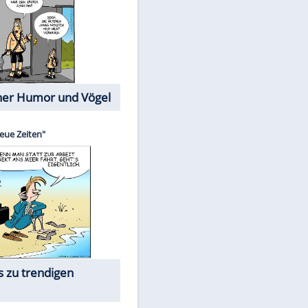
Cartoons mit wahren
Lebensgeschichten
Memo-Spiel