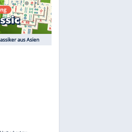
Film-Quiz: Bist Du ein
Cineast?
Kostenlos spielen