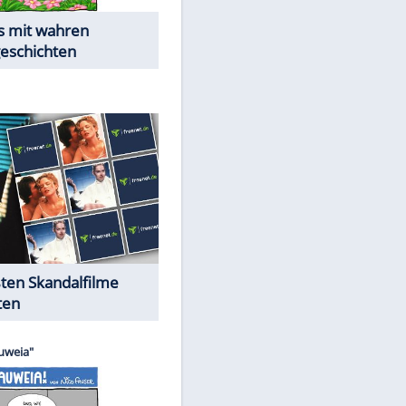
Die Öffentlichkeit schaut zu:
Peinliche Auftritte auf dem
roten Teppich
Cartoons "Das Wahre Leben"