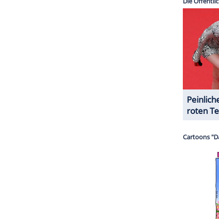
tter
ein Schreiben, in dem er der Mannschaft für
cht. "Glückwunsch, dass ihr das Halbfinale der
iel weiter gekommen seid als
England
!", so
Prinz
ckt er von dem "Zusammenhalt, der Leidenschaft
s sei.
 Bruder, Prinz Harry, zuhause vor dem Fernseher
r hoffen, dass er bis zum Finale anhält. Ich
, so der britische Royal in seinem Brief. "
Wales
für
ZURÜCK ZUR STARTS