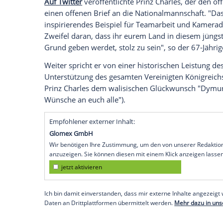
Wird
Wales
gegen
Portugal
im Halbfinale
britischen Royals zumindest wünschen s
der Waliser in das große Finale feiern 
William
(34) haben dem Team alles Gute 
Welche Spielerfrauen das Team aus Wales
Prinz Charles
hat keine Zweifel
Auf Twitter
veröffentlichte
Prinz Charles
,
einen offenen Brief an die Nationalmanns
inspirierendes Beispiel für Teamarbeit u
Zweifel daran, dass ihr eurem Land in di
Grund geben werdet, stolz zu sein", so de
Weiter spricht er von einer historischen 