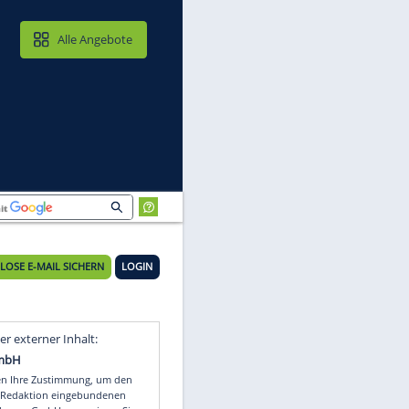
MAIL & CLOUD
Alle Angebote
KOSTENLOSE E-MAIL SICHERN
LOGIN
Video
Empfohlener externer Inhalt: