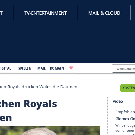
INTERNET
TV-ENTERTAINMENT
♥
IFESTYLE
DIGITAL
SPIELEN
MAIL
DOMAIN
: Die britischen Royals drücken Wales die Daumen
ritischen Royals