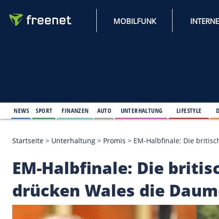
MOBILFUNK
NEWS
SPORT
FINANZEN
AUTO
UNTERHALTUNG
L
Startseite
>
Unterhaltung
>
Promis
>
EM-Halbfinale
EM-Halbfinale: Die b