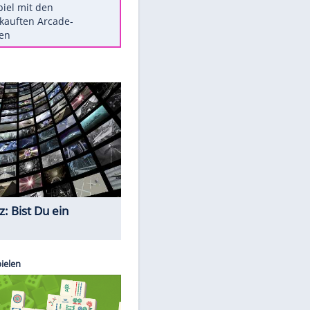
Die größten Mythen über
Medikamente
Braunschweig nach Kantersieg in
Magdeburg an der Spitze
Vorsicht: Diese 17 Dinge hassen
Katzen
Illegales Asphalt-Kartell muss
Mio-Strafe zahlen
Memo-Spiel mit den
meistverkauften Arcade-
Maschinen
Quiz