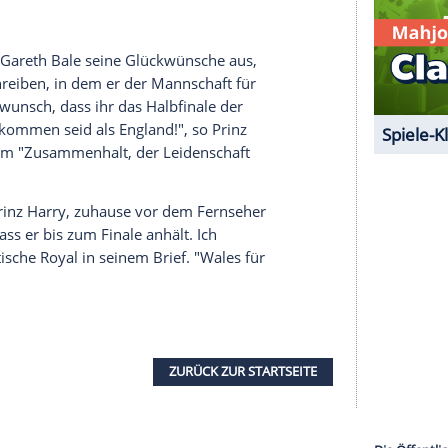
Königreichs verdient habe. Seinen Brief beendet
h "Dymuniadau gorau ichi i gyd" ("Die besten
serer Redaktion eingebundenen Inhalt von Glomex GmbH
nzeigen lassen und auch wieder deaktivieren.
halte angezeigt werden. Damit können personenbezogene
r dazu in unseren Datenschutzhinweisen.
m Team um
Gareth Bale
seine Glückwünsche aus,