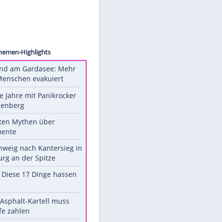
 imago
aumen
Unsere Themen-Highlights
Waldbrand am Gardasee: Mehr
als 200 Menschen evakuiert
Durch die Jahre mit Panikrocker
Udo Lindenberg