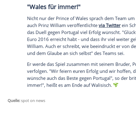
Unterstützung des gesamten Vereinigten 
Prinz Charles
dem walisischen Glückwunsc
Wünsche an euch alle").
Empfohlener externer Inhalt:
Glomex GmbH
Wir benötigen Ihre Zustimmung, um den von un
anzuzeigen. Sie können diesen mit einem Klick a
jetzt aktivieren
Ich bin damit einverstanden, dass mir externe In
Daten an Drittplattformen übermittelt werden.
Meh
"
Wales
für immer!"
Nicht nur der Prince of
Wales
sprach de