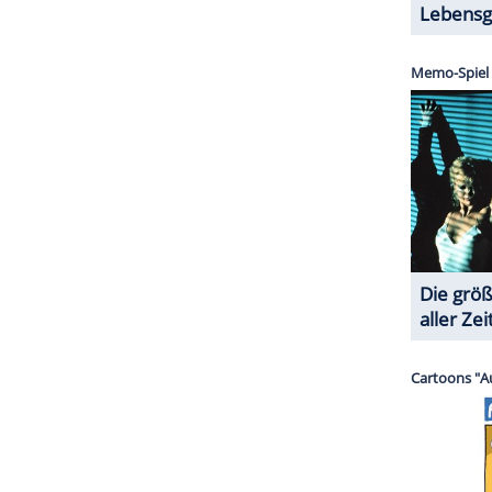
halte angezeigt werden. Damit können personenbezogene
r dazu in unseren Datenschutzhinweisen.
uch eine große Sorge weniger haben:
Wie unter
te
, drohte der Tänzerin die
Abschiebung
nach
funden hätte. Leonova hatte zwischen 2013 und
lenanalystin bei dem Sender gearbeitet.
ZURÜCK ZUR STARTS