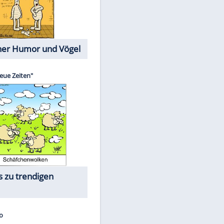
Cartoons mit wahren
Lebensgeschichten
Memo-Spiel
Die größten Skandalfilme