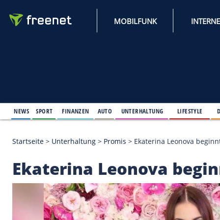
MOBILFUNK
NEWS
SPORT
FINANZEN
AUTO
UNTERHALTUNG
L
Startseite
>
Unterhaltung
>
Promis
>
Ekaterina Leo
Ekaterina Leonova b