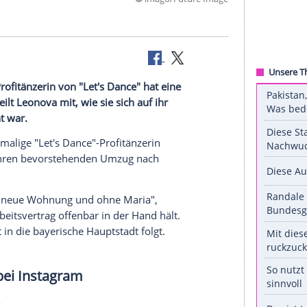
©
imago/Future
Lebens auf.
hemalige Profitänzerin von "Let's Dance" hat eine
stagram teilt Leonova mit, wie sie sich auf ihr
nicht geplant war.
en
. Die ehemalige "Let's Dance"-Profitänzerin