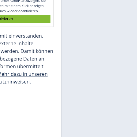
Glomex GmbH
Wir benötigen Ihre Zustimmung, um den
von unserer Redaktion eingebundenen
Inhalt von Glomex GmbH anzuzeigen. Sie
können diesen mit einem Klick anzeigen
lassen und auch wieder deaktivieren.
jetzt aktivieren
Ich bin damit einverstanden,
dass mir externe Inhalte
angezeigt werden. Damit können
personenbezogene Daten an
Drittplattformen übermittelt
werden.
Mehr dazu in unseren
Datenschutzhinweisen.