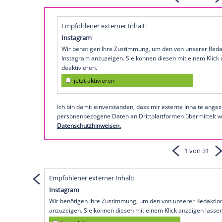
freut sich auf
Instagram
über einen neue
München
.
"Es ist irgendwie unglaublich: neuer Jo
schreibt Leonova zu einem Foto, auf de
Maria ist ihre geliebte Cousine, die ihr o
So präsentiert sich Ekaterina 
Empfohlener externer Inhalt:
Instagram
Wir benötigen Ihre Zustimmung, um den von
Instagram anzuzeigen. Sie können diesen mi
deaktivieren.