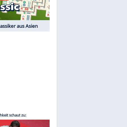
Film-Quiz: Bist Du ein
Cineast?
Kostenlos spielen