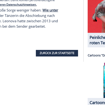
r dazu in unseren Datenschutzhinweisen.
 nicht vorstellen können, so Leonova weiter. "Aber
meinem
Leben
." Dafür kann sie offenbar, wie jeder
ebrauchen: Ihre Follower fragt sie, ob jemand
öne helle Wohnung im
Stadtgebiet
Neuhausen
oder
serer Redaktion eingebundenen Inhalt von Glomex GmbH
nzeigen lassen und auch wieder deaktivieren.