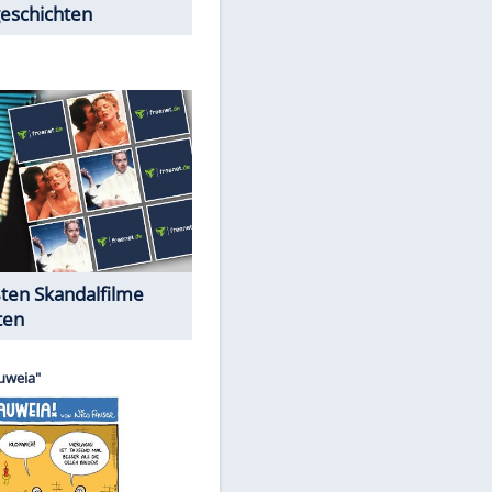
Peinliche Auftritte auf dem
roten Teppich
EITE
Cartoons "Das Wahre Leben"