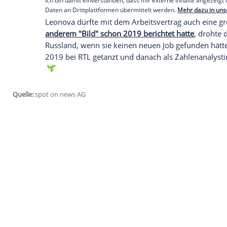
Daten an Drittplattformen übermittelt werden.
Meh
Mit Follower-Hilfe auf Wohnungssuche
Vor einem halben Jahr hätte sie sich das
ich freue mich auf das neue Kapitel in 
Mensch, der nach
München
will, Hilfe g
zufällig jemanden kennt, der eine "sch
Nymphenburg" zu vermieten hätte.
Empfohlener externer Inhalt:
Glomex GmbH
Wir benötigen Ihre Zustimmung, um den von un
anzuzeigen. Sie können diesen mit einem Klick a
jetzt aktivieren