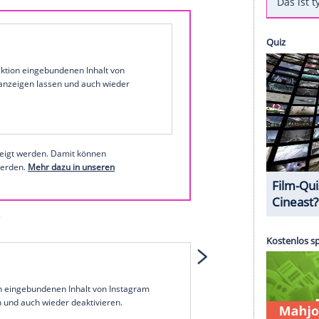
n Job und ihren bevorstehenden
Umzug
nach
b, neue Stadt, neue Wohnung und ohne Maria",
m sie den
Arbeitsvertrag
offenbar in der Hand hält.
ffenbar nicht in die bayerische Hauptstadt folgt.
Leonova bei Instagram
1 von 31
 unserer Redaktion eingebundenen Inhalt von
t einem Klick anzeigen lassen und auch wieder