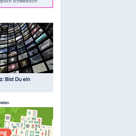
Diese Autos haben uns verlassen
Randale in Dresden: DFB-
Bundesgericht bestätigt Urteil
Mit diesen Tricks wird der Grill
ruckzuck sauber
So nutzt man alte Smartphones
sinnvoll
Das ist typisch schwedisch!
Quiz