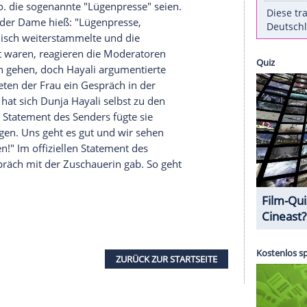
n ihre Arbeit beim ‘ ZDF-Morgenmagazin’
chnet, dass diese Sendung zu einer Besonderheit
er Moderation betrat plötzlich eine fremde,
g die Moderatorin an der Schulter zurück.
r Kollege
Andreas Wunn
(44) zunächst überrascht,
ndest mehr oder weniger. "Lügenpressen,
 Frage der störenden Besucherin machte deutlich,
lich alle anlügen?" Eine besorgte Bürgerin also,
yali
und Co. die sogenannte "Lügenpresse" seien.
 dem Munde der Dame hieß: "Lügenpresse,
rerin apathisch weiterstammelte und die
 als verwirrt waren, reagieren die Moderatoren
 dazwischen gehen, doch
Hayali
argumentierte
. Beide bieten der Frau ein Gespräch in der