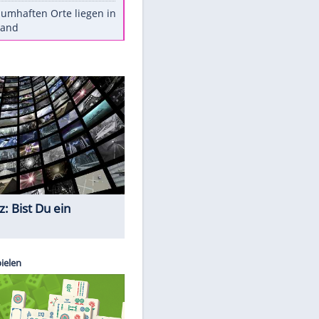
Stars heute
Diese Autos haben uns verlassen
Reese entschuldigt sich bei Fans:
"Tut mir aufrichtig leid"
Mit diesen Tricks wird der Grill
ruckzuck sauber
So nutzt man alte Smartphones
sinnvoll
Diese traumhaften Orte liegen in
Deutschland
Quiz