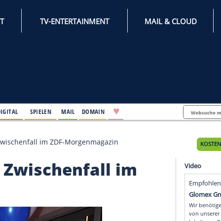
INTERNET
TV-ENTERTAINMENT
♥
IFESTYLE
DIGITAL
SPIELEN
MAIL
DOMAIN
 Verrückter Zwischenfall im ZDF-Morgenmagazin
ckter Zwischenfall im