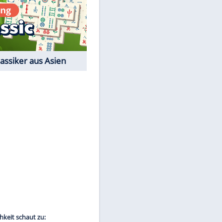
Film-Quiz: Bist Du ein
Cineast?
Kostenlos spielen
EITE