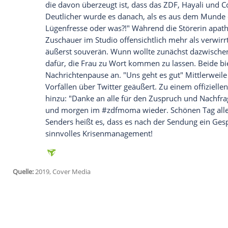
souverän.
Als
Dunja Hayali
(44) am heutigen Morge
aufnahm, hätte sie wohl kaum damit gere
werden sollte. Früh morgens während ein
verwirrt wirkende Frau die Bühne und zo
Verständlicherweise waren
Hayali
und ih
doch die Erklärung folgte prompt - zumi
Lügenfresse oder was?!" Schon die erste
worum es hier ging: "Müsst ihr uns eigent
die davon überzeugt ist, dass das
ZDF
,
Ha
Deutlicher wurde es danach, als es aus
Lügenfresse oder was?!" Während die Stö
Zuschauer im Studio offensichtlich mehr
äußerst souverän.
Wunn
wollte zunächst
dafür, die Frau zu Wort kommen zu lassen