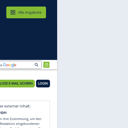
MAIL & CLOUD
Alle Angebote
KOSTENLOSE E-MAIL SICHERN
LOGIN
Video
Empfohlener externer Inhalt: