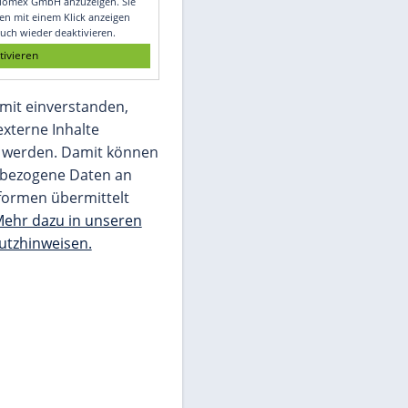
Glomex GmbH
Wir benötigen Ihre Zustimmung, um den
von unserer Redaktion eingebundenen
Inhalt von Glomex GmbH anzuzeigen. Sie
können diesen mit einem Klick anzeigen
lassen und auch wieder deaktivieren.
jetzt aktivieren
Ich bin damit einverstanden,
dass mir externe Inhalte
angezeigt werden. Damit können
personenbezogene Daten an
Drittplattformen übermittelt
werden.
Mehr dazu in unseren
Datenschutzhinweisen.