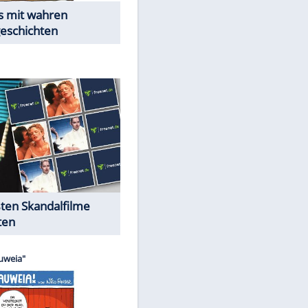
Peinliche Auftritte auf dem
roten Teppich
Cartoons "Das Wahre Leben"