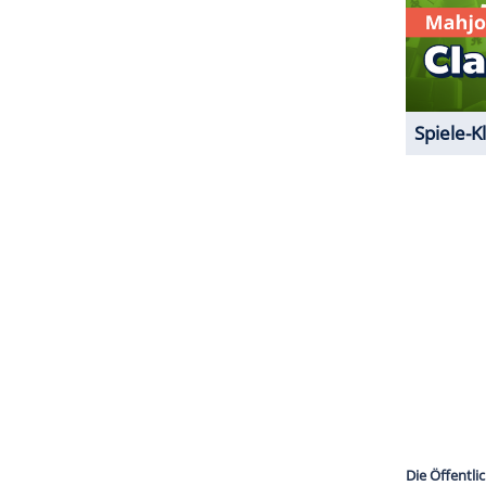
ittlerweile hat sich
Dunja Hayali
selbst zu den
 offiziellen Statement des Senders fügte sie
und Nachfragen. Uns geht es gut und wir sehen
 Tag allen!" Im offiziellen Statement des
ung ein Gespräch mit der Zuschauerin gab. So geht
ZURÜCK ZUR STARTS