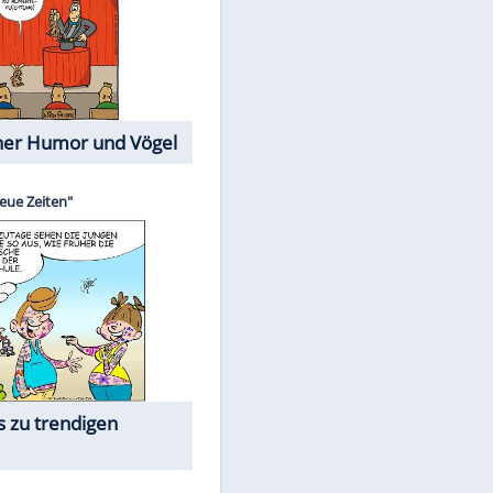
Cartoons mit wahren
Lebensgeschichten
Memo-Spiel