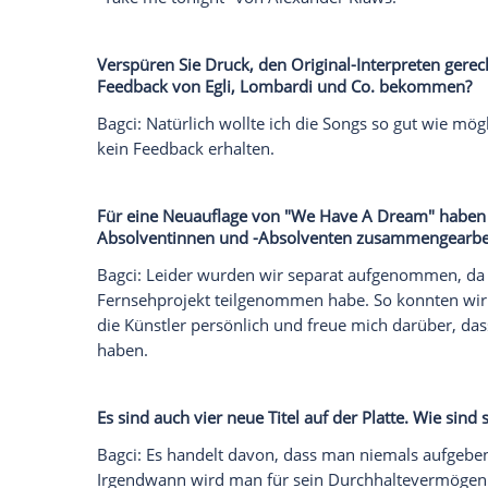
darüber, dass ich endlich mein erstes Al
Es heißt "Sieger der Herzen". Warum pas
Bagci: Ich bin ja eher dadurch bekannt ge
"DSDS". Aber dadurch haben die Leute er
aufgebe, bis ich mein Ziel erreicht habe.
Herz geschlossen. Sozusagen war ich dadu
der Herzen. Weil die
Menschen
mir den S
ich ja doch gewonnen: Ich mache trotz
Dschungelcamp
gewonnen. Manche Dinge
alles gut.
Das Album bietet die größten Hits aus z
ausgewählt und welcher liegt Ihnen bes