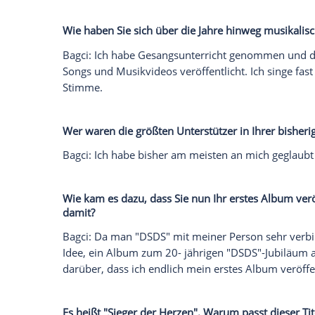
Empfohlener externer Inhalt:
Glomex GmbH
Wir benötigen Ihre Zustimmung, um den von un
anzuzeigen. Sie können diesen mit einem Klick a
jetzt aktivieren
Ich bin damit einverstanden, dass mir externe In
Daten an Drittplattformen übermittelt werden.
Meh
Was hat Sie dazu motiviert, immer wied
Bagci: Ich habe mich selbst motiviert w
lassen. Ich wollte vorwärtskommen und 
geglaubt. Irgendwann war das große Ziel:
erreicht.