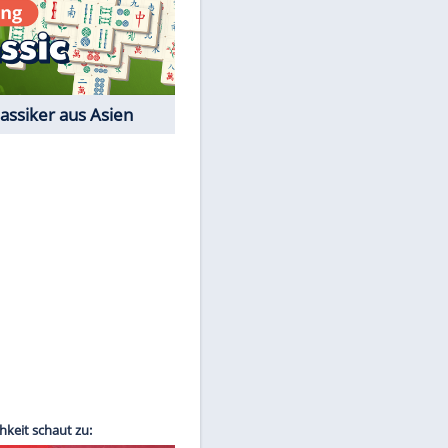
Film-Quiz: Bist Du ein
Cineast?
Kostenlos spielen