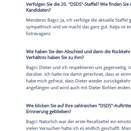
Menderes Bagci (38) nahm 2002 zum ers
sucht den Superstar" teil und wurde in 
Stammgast. Am 7.
April
veröffentlicht er
hat der Sänger die größten Hits aus zwei
neue, thematisch passende Songs aufg
spot on news blickt Bagci auf seine zahlr
seinem Verhältnis zu
Dieter Bohlen
(69) 
seinem Album.
Verfolgen Sie die 20. "DSDS"-Staffel? Wie 
Kandidaten?
Menderes Bagci: Ja, ich verfolge die aktue
sympathisch und sie macht das ganz gut. K
Extravaganz
.