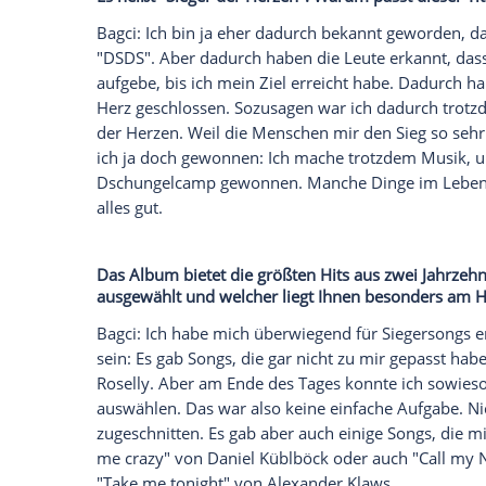
Wie haben Sie sich über die Jahre hinweg
Bagci: Ich habe
Gesangsunterricht
genomm
Songs und Musikvideos veröffentlicht. Ich
Stimme.
Wer waren die größten
Unterstützer
in Ih
Bagci: Ich habe bisher am meisten an mi
Wie kam es dazu, dass Sie nun Ihr erstes
damit?
Bagci: Da man "DSDS" mit meiner
Perso
Idee, ein Album zum 20- jährigen "DSDS"