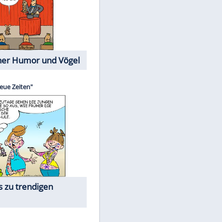
Cartoons mit wahren
Lebensgeschichten
Memo-Spiel