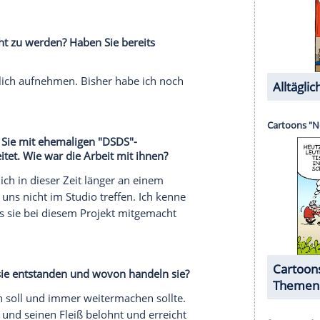
bum veröffentlichen werde.
st dieser
Titel
zu Ihnen?
worden, dass ich sehr oft gescheitert bin bei
kannt, dass ich ein Kämpfer bin und niemals
 Dadurch haben die Leute mich eventuell in ihr
rch trotzdem irgendwie ein Sieger. Also: Sieger
ieg so sehr gewünscht haben. Letztendlich habe
dem
Musik
, und ich habe im Jahre 2016 sogar das
 im Leben benötigen Zeit. Und am Ende wird
wei Jahrzehnten "DSDS". Wie haben Sie die Songs
onders am Herzen?