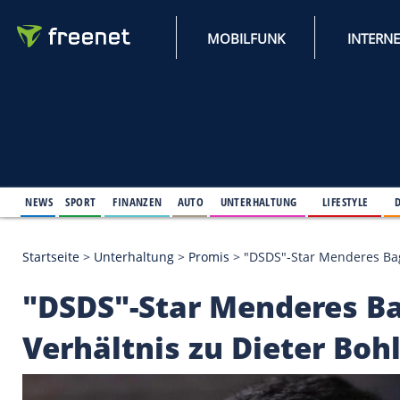
MOBILFUNK
NEWS
SPORT
FINANZEN
AUTO
UNTERHALTUNG
L
Startseite
>
Unterhaltung
>
Promis
>
"DSDS"-Star Me
"DSDS"-Star Menderes