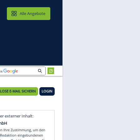
MAIL & CLOUD
Alle Angebote
KOSTENLOSE E-MAIL SICHERN
LOGIN
Video
Empfohlener externer Inhalt: