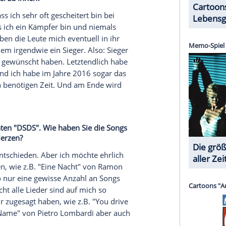
 musikalisch weiterentwickelt?
en und dann auch irgendwann meine eigenen
 singe fast jeden Tag. Ich arbeite an meiner
rer bisherigen Karriere?
ch geglaubt und mich immer selbst gestützt.
 Album veröffentlichen und wie fühlen Sie sich
n
sehr verbindet, hatte die
Plattenfirma
Telamo die
-Jubiläum aufzunehmen. Jetzt freue ich mich sehr