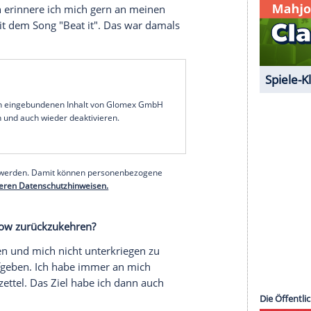
ie Rückkehr von
Dieter Bohlen
erlebt? Welches
egenseitig. Ich war damals sehr überrascht
ass er einmal eine Staffel verpassen würde. Ich
rückgekehrt ist. "DSDS" hat mit
Dieter Bohlen
hlen
enden.
S"-Auftritte zurück? Ist Ihnen einer besonders in
tel ein emotionaler Moment für mich. Nach so
chafft. Man darf niemals aufgeben. Egal wie oft
nd natürlich erinnere ich mich gern an meinen
rz
2007 mit dem Song "Beat it". Das war damals