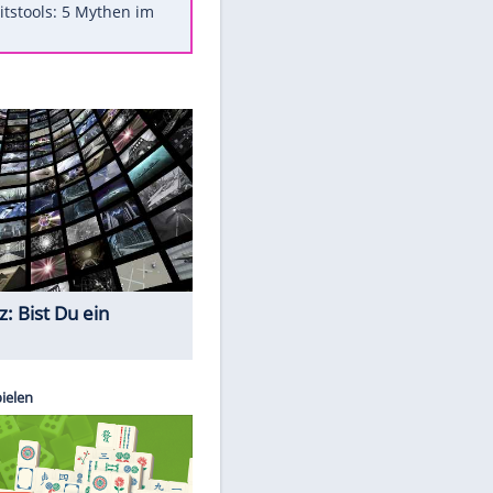
Was bei der Vogelfütterung
wirklich sinnvoll ist
"Infanti-No Go": Pressestimmen
zum Verbleib des FIFA-Chefs
Im Zeitraffer: Die Entwicklung
des Lenkrades
Lebensmittel, die nicht schlecht
werden
Sicherheitstools: 5 Mythen im
Check
Quiz