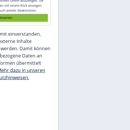
Glomex GmbH
Wir benötigen Ihre Zustimmung, um den
von unserer Redaktion eingebundenen
Inhalt von Glomex GmbH anzuzeigen. Sie
können diesen mit einem Klick anzeigen
lassen und auch wieder deaktivieren.
jetzt aktivieren
Ich bin damit einverstanden,
dass mir externe Inhalte
angezeigt werden. Damit können
personenbezogene Daten an
Drittplattformen übermittelt
werden.
Mehr dazu in unseren
Datenschutzhinweisen.