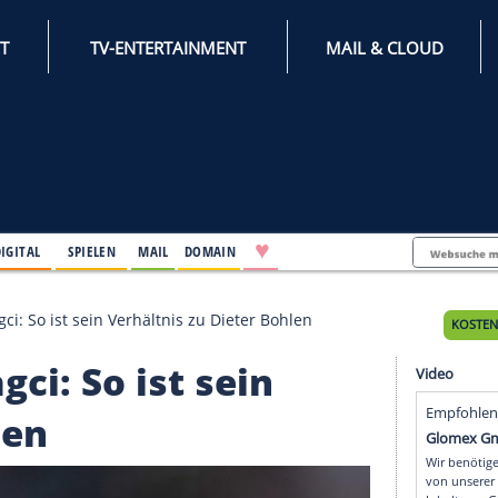
INTERNET
TV-ENTERTAINMENT
♥
IFESTYLE
DIGITAL
SPIELEN
MAIL
DOMAIN
nderes Bagci: So ist sein Verhältnis zu Dieter Bohlen
 Bagci: So ist sein