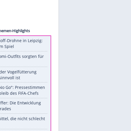
 Laion
Unsere Themen-Highlights
Sprengstoff-Drohne in Leipzig:
Semtex im Spiel
Diese Promi-Outfits sorgten für
Aufruhr!