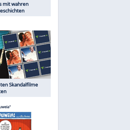
Peinliche Auftritte auf dem
roten Teppich
Cartoons "Das Wahre Leben"