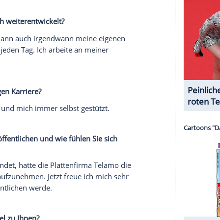
serer Redaktion eingebundenen Inhalt von Glomex GmbH
nzeigen lassen und auch wieder deaktivieren.
halte angezeigt werden. Damit können personenbezogene
r dazu in unseren Datenschutzhinweisen.
er zu der Show zurückzukehren?
eiterzumachen und mich nicht unterkriegen zu
niemals aufgeben. Ich habe immer an mich
 Der Recallzettel. Das Ziel habe ich dann auch