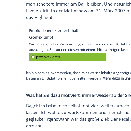
Wie haben Sie den Abschied und dann d
Verhältnis haben Sie zu ihm?
Bagci: Dieter und ich respektieren uns g
darüber. Ich hatte nie damit gerechnet, d
habe mich gefreut, dass Dieter wieder zu
angefangen und wird auch mit
Dieter Bo
Wie blicken Sie auf Ihre zahlreichen "DSD
Erinnerung geblieben?
Bagci: Natürlich war der erste Recallzet
vielen Versuchen hatte ich es endlich ges
man scheitert. Immer am Ball bleiben. U
Live-Auftritt in der Mottoshow am 31.
Mä
das Highlight.