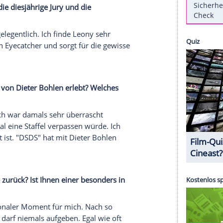
ten Mal an der RTL-Castingshow "Deutschland
den Jahren danach zum ultimativen "DSDS"-
 nun sein
Debütalbum
"Sieger der Herzen". Dafür
 Jahrzehnten "DSDS" neu interpretiert und vier
enommen. Im
Interview
mit der Nachrichtenagentur
eichen "DSDS"-Auftritte zurück, erzählt von
und verrät seine persönlichen Lieblingssongs auf
finden Sie die diesjährige Jury und die
lle Staffel gelegentlich. Ich finde Leony sehr
atja ist ein Eyecatcher und sorgt für die gewisse