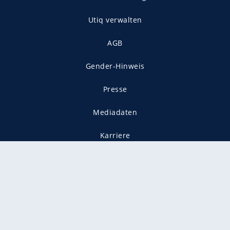
Utiq verwalten
AGB
Gender-Hinweis
Presse
Mediadaten
Karriere
Vertragskündigung
Vertrag widerrufen
gekennzeichnet mit