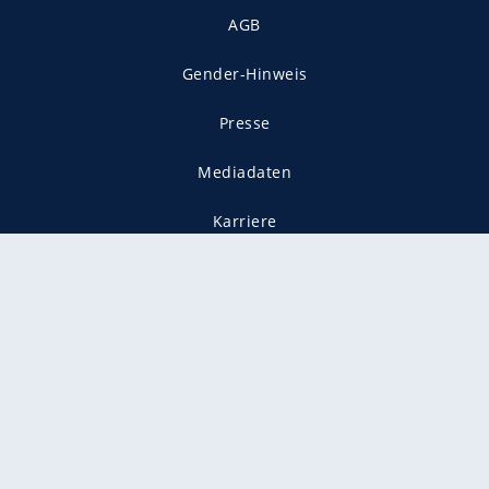
AGB
Gender-Hinweis
Presse
Mediadaten
Karriere
Vertragskündigung
Vertrag widerrufen
gekennzeichnet mit
freenet ist Mitglied im JUSPROG e.V.