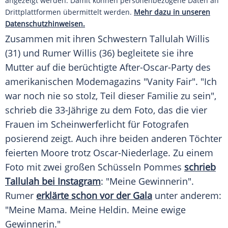
angezeigt werden. Damit können personenbezogene Daten an
Drittplattformen übermittelt werden.
Mehr dazu in unseren
Datenschutzhinweisen.
Zusammen mit ihren Schwestern
Tallulah
Willis
(31) und
Rumer Willis
(36) begleitete sie ihre
Mutter
auf die berüchtigte After-Oscar-Party des
amerikanischen Modemagazins "Vanity Fair". "Ich
war noch nie so stolz, Teil dieser Familie zu sein",
schrieb die 33-Jährige zu dem
Foto
, das die vier
Frauen im
Scheinwerferlicht
für Fotografen
posierend zeigt. Auch ihre beiden anderen Töchter
feierten Moore trotz Oscar-Niederlage. Zu einem
Foto
mit zwei großen Schüsseln Pommes
schrieb
Tallulah
bei Instagram
: "Meine Gewinnerin".
Rumer
erklärte schon vor der Gala
unter anderem:
"Meine
Mama
. Meine
Heldin
. Meine ewige
Gewinnerin."