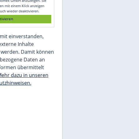
Glomex GmbH
Wir benötigen Ihre Zustimmung, um den
von unserer Redaktion eingebundenen
Inhalt von Glomex GmbH anzuzeigen. Sie
können diesen mit einem Klick anzeigen
lassen und auch wieder deaktivieren.
jetzt aktivieren
Ich bin damit einverstanden,
dass mir externe Inhalte
angezeigt werden. Damit können
personenbezogene Daten an
Drittplattformen übermittelt
werden.
Mehr dazu in unseren
Datenschutzhinweisen.