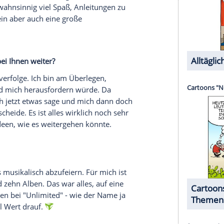
müssen. Als Künstler willst du ja, dass immer alles
e atmest du einmal tief durch, wenn etwas nicht
n Sie damit um?
h glaube, niemand tut das. Ich habe akzeptiert mit
hen gibt, denen das gefällt, ist das schön. Ich
 Klamotten oder Badezimmer. Das geht alles sehr
l.
Sie je bekommen haben?
 sehr, die von Menschen kommen, die ich sehr
Menuhin, Itzhak Perlman oder Isaac Stern etwas
ich das immer besonders berührt. Das sind ja