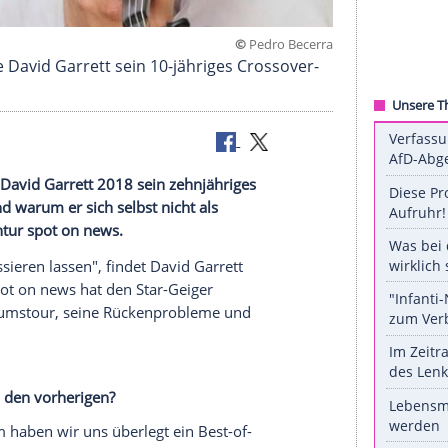
©
Pedro B
our möchte David Garrett sein 10-jähriges Crosso
n Tour will
David Garrett
2018 sein zehnjähriges
erwartet und warum er sich selbst nicht als