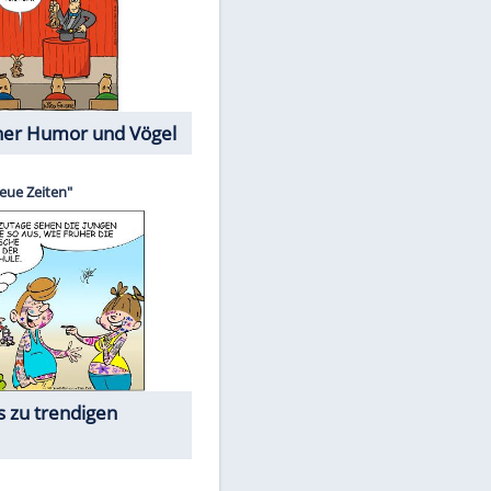
Cartoons mit wahren
Lebensgeschichten
Memo-Spiel