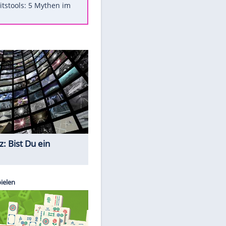
Was bei der Vogelfütterung
wirklich sinnvoll ist
"Infanti-No Go": Pressestimmen
zum Verbleib des FIFA-Chefs
Im Zeitraffer: Die Entwicklung
des Lenkrades
Lebensmittel, die nicht schlecht
werden
Sicherheitstools: 5 Mythen im
Check
Quiz