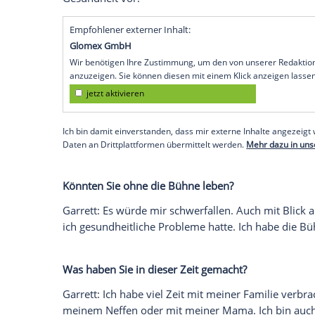
dürfen die Fans erwarten?
Garrett
: Die Basis ist natürlich die CD. 
spielen, teilweise Stücke, die die Fans s
ganz besonderen Spaß machen. Es wird 
verschiedensten Musikrichtungen. Daher 
eine musikalische Grenze gesetzt.
Sie hatten in den letzten Monaten Prob
streichen. Wie sehr hat Sie das belastet?
Garrett
: Das ist wie mit jeder Krankheit,
einfach wichtig, sie auszukurieren, bevor
Gesundheit vor.
Empfohlener externer Inhalt:
Glomex GmbH