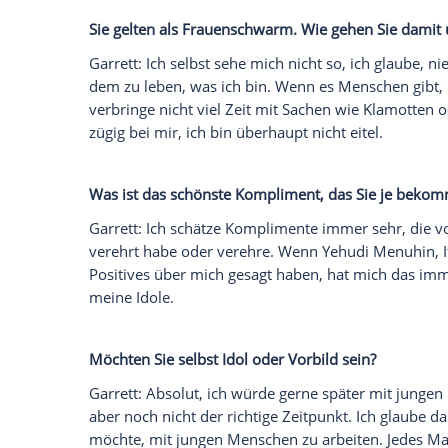
meinem Neffen oder mit meiner Mama. I
war viel mit meiner Schwester zusamme
musikalischen Ideen gearbeitet, sie ist
einen tollen, regen Austausch gehabt. I
Familie gesucht. In so einer Situation 
Wie gehen Sie mit Kritik um?
Garrett
: Gut, aber das muss jeder lernen
Generation von heute, die haben alle ein
sehr persönlich. In dem Alter bin ich nich
hatte ja auch Privatunterricht, dadurch h
erlebt.
Haben Sie einen Fehler oder einen Chara