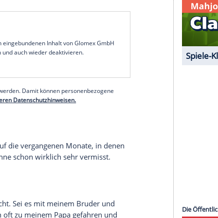
Wir werden viele Sachen aus den letzten zehn Jahren
ich gewünscht haben und teilweise Stücke, die mir
eine wunderbare Mischung aus den
auch der Titel "Unlimited". Denn ich habe mir nie
leme mit dem Rücken und mussten einige Konzerte
 das macht natürlich keinen Spaß. Mir war es
 ich wieder auf die Bühne gehe. Da geht die