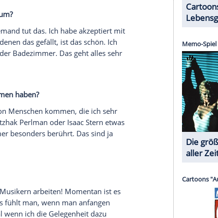
ch bin auch oft zu meinem Papa gefahren und
n. Wir haben auch an gemeinsamen
 ja auch Musikerin. Da haben wir über den Sommer
ch habe einfach den engen Kontakt mit meiner
rückt man noch einmal ein Stück näher zusammen.
. Ich muss sagen: Hut ab vor der jungen
en Social-Media-Account. Da wird es teilweise
t so drastisch mit Kritik konfrontiert worden. Ich
abe ich Mobbing in der Schule also nie wirklich
kterzug, den Sie gern korrigieren würden?