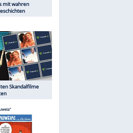
Peinliche Auftritte auf dem
roten Teppich
Cartoons "Das Wahre Leben"