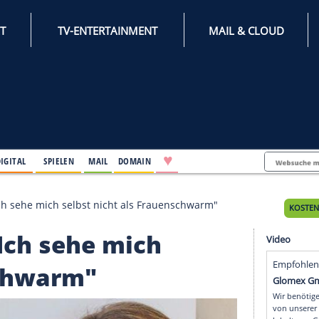
INTERNET
TV-ENTERTAINMENT
♥
IFESTYLE
DIGITAL
SPIELEN
MAIL
DOMAIN
auf Tour: "Ich sehe mich selbst nicht als Frauenschwar
ur: "Ich sehe mich