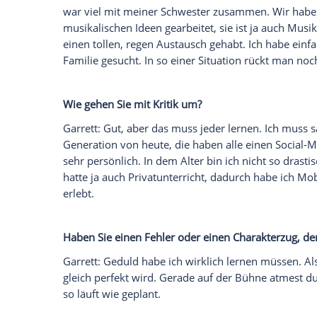
Wir benötigen Ihre Zustimmung, um den von un
anzuzeigen. Sie können diesen mit einem Klick a
jetzt aktivieren
Ich bin damit einverstanden, dass mir externe In
Daten an Drittplattformen übermittelt werden.
Meh
Könnten Sie ohne die Bühne leben?
Garrett
: Es würde mir schwerfallen. Auch
ich gesundheitliche Probleme hatte. Ich 
Was haben Sie in dieser Zeit gemacht?
Garrett
: Ich habe viel Zeit mit meiner F