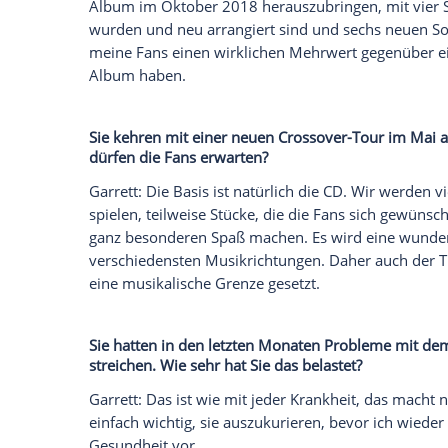
Frauenschwarm sieht, verrät er der Nach
"Die besten Sachen passieren und die mu
(37, "Rock Symphonies"). Die Nachrichte
getroffen und mit ihm über seine "Unli
Eitelkeiten gesprochen.
Was unterscheidet Ihr neues Album "Unl
David Garrett
: Zum zehnjährigen Crossov
Album im Oktober 2018 herauszubringen, 
wurden und neu arrangiert sind und sech
meine Fans einen wirklichen Mehrwert 
Album haben.
Sie kehren mit einer neuen Crossover-T