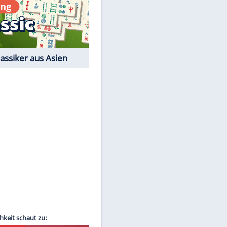
Film-Quiz: Bist Du ein
Cineast?
Kostenlos spielen