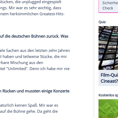
richtenagentur spot on news.
ss man passieren lassen", findet
David Garrett
nagentur spot on news hat den Star-Geiger
mited"-Jubiläumstour, seine Rückenprobleme und
imited" von den vorherigen?
er-Jubiläum haben wir uns überlegt ein Best-of-
mit vier Stücken, die unplugged eingespielt
s neuen Songs. Mir war es sehr wichtig, dass
gegenüber einem herkömmlichen Greatest-Hits-
our im Mai auf die deutschen Bühnen zurück. Was