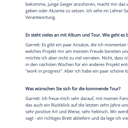
Garrett
: Geduld habe ich wirklich lernen 
gleich perfekt wird. Gerade auf der Bühn
so läuft wie geplant.
Sie gelten als Frauenschwarm. Wie gehe
Garrett
: Ich selbst sehe mich nicht so, ic
dem zu leben, was ich bin. Wenn es Mensc
verbringe nicht viel Zeit mit Sachen wie
zügig bei mir, ich bin überhaupt nicht eite
Was ist das schönste Kompliment, das 
Garrett
: Ich schätze Komplimente immer
verehrt habe oder verehre. Wenn Yehudi 
Positives über mich gesagt haben, hat m