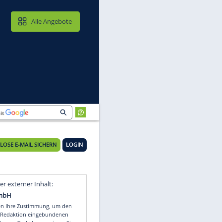
MAIL & CLOUD
Alle Angebote
m"
KOSTENLOSE E-MAIL SICHERN
LOGIN
Video
Empfohlener externer Inhalt: