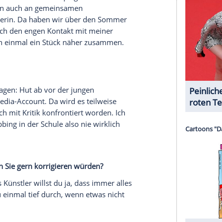
serer Redaktion eingebundenen Inhalt von Glomex GmbH
nzeigen lassen und auch wieder deaktivieren.
halte angezeigt werden. Damit können personenbezogene
r dazu in unseren Datenschutzhinweisen.
 mit Blick auf die vergangenen Monate, in denen
habe die Bühne schon wirklich sehr vermisst.
amilie verbracht. Sei es mit meinem Bruder und