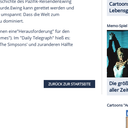
es Bruders in einem geschlossenen
ishs
Erlebnisse sieht sich im fünftenTeil von
an, der von derArbeit in einem koreanischen Fast-
chließend auf eine Odysee begibt. Dieses Kapitel
form verfasst. In Abschnittsechs erzählt der
Abenteuerauf der Insel Hawaii. Es geht um die
e Rolle spielt dabei ein
Hologramm
, in dem
das von Anfang bisSchluss zu Ende erzählt wird. Die
fte ab. Am Ende von Zachrys Erzählung in Kapitel
ein Bild von Sonmi. Im Anschluss daranerzählt
des Klons, diekurz vor ihrer
Hinrichtung
den Film
vendish
" zu Ende sehen kann.
hichte
zum Abschlussgebracht. Er kann seinen
chtdas Buch über
Luisa Rey
: Ihr gelang mit der