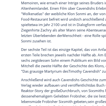
Ich bin damit einverstanden, dass mir externe In
Daten an Drittplattformen übermittelt werden.
Meh
Mitchell erzählt sechs Geschichten, die 
das Buch fast 1000 Jahre - handeln undve
Episoden stehenmiteinander in Verbindu
Adam Ewing
verfasst, der in den 1850er 
und dort erkrankt. Dieses Tagebuchfind
Briefen an seinenLiebhaber
Rufus Sixsmi
Vyvyan Ayrs berichtet.
Frobisher
hat eine
die Tochter. In Kapiteldrei, das im Jahr 197
Journalistin
Luisa Rey
auf den inzwischen
berichtet ihr von einem neuenfehlerhaft
beiden ausdem Weg zu räumen.
Ein Roman über
Luisas
Story fällt dem V
Hände. Dieses ist in der heutigen Zeitang