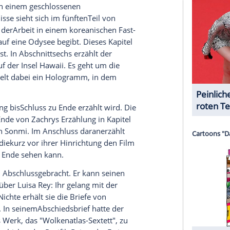
halte angezeigt werden. Damit können personenbezogene
r dazu in unseren Datenschutzhinweisen.
jeweils in einer anderenZeit - insgesamt umspannt
rpasst jeder von ihnen einen anderen Stil. Alle
ng: Im Tagebuch-Format sind die Erlebnissevon
Jahren im Pazifik aufeinem Schiff unterwegs ist
et 1931 der Musiker
Robert Frobisher
, der in
th
über seine Arbeit bei dem altenKomponisten
 Affäre mitAyrs Ehefrau, verliebt sich dann aber in
5 spielt und in Thriller-Form verfasst ist,trifft die
 betagten Rufus
Sixsmith
: Der
Wissenschaftler
en
Atommeiler
. Ein
Auftragskiller
versucht die
erleger
Timothy Cavendish
im vierten Kapitel in die
esiedelt.
Cavendish
berichtet in Form seiner