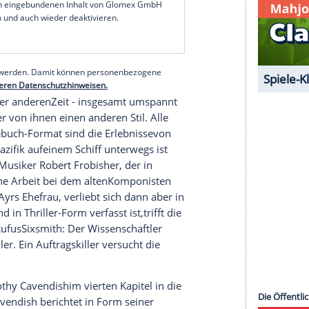
Entstehens galt "Cloud Atlas" als einer
ependentfilme und als der beiweitem teuerste
manvorlage
doch indiversen Punkten abweicht -
dings gehen die Meinungen der
Zuschauer
ebenso
auseinander. Unter
Mitchells
Werk
n
Kundenrezensionen, die von"Weltliteratur",
nd"unendlich anstrengend" reichen. Und was macht
d sonderbaren" Buch? Schon Aufbau
lbar...
serer Redaktion eingebundenen Inhalt von Glomex GmbH
nzeigen lassen und auch wieder deaktivieren.