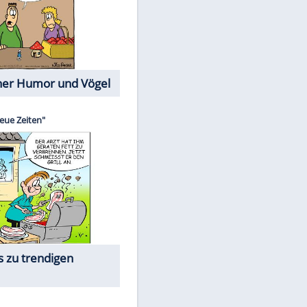
Cartoons mit wahren
Lebensgeschichten
Memo-Spiel