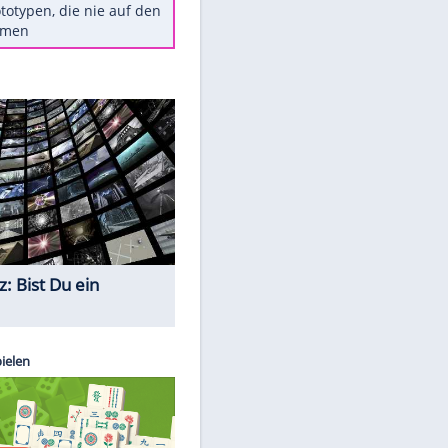
Diese TV-Legenden sind bis
heute unvergessen
Woran man Menschen mit
niedrigem EQ erkennt
Torlos gegen Kaiserslautern:
Stotterstart von Wolfsburg
Ist ein Vulkanausbruch in
Deutschland möglich?
5 VW-Prototypen, die nie auf den
Markt kamen
Quiz