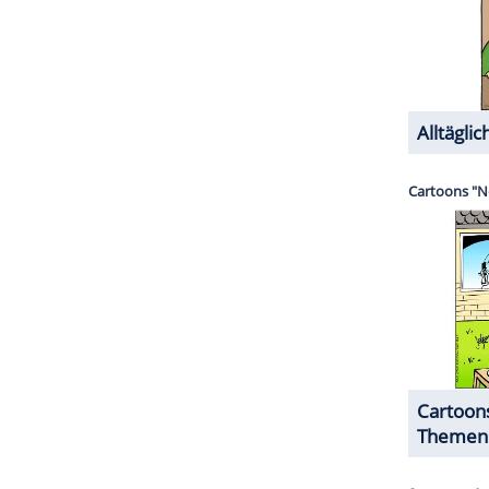
n
Sixsmiths
Nichte erhält sie die Briefe von
 die sie liest. In seinemAbschiedsbrief hatte der
ein großes Werk, das "Wolkenatlas-Sextett", zu
uch die
Geschichte
des Pazifik-Reisenden
Ewing
 vergiftet wurde.
Ewing
kann gerettet werden und
 ganze Buch umspannt: Dass die Welt zum
 Wille dazu dominiert.
inem Erscheinen eine"Herausforderung" für den
ew York Times"). Im "Daily Telegraph" hieß es:
einen Hälfte 'The Simpsons' und zuranderen Hälfte