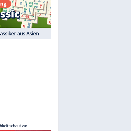
Film-Quiz: Bist Du ein
Cineast?
Kostenlos spielen