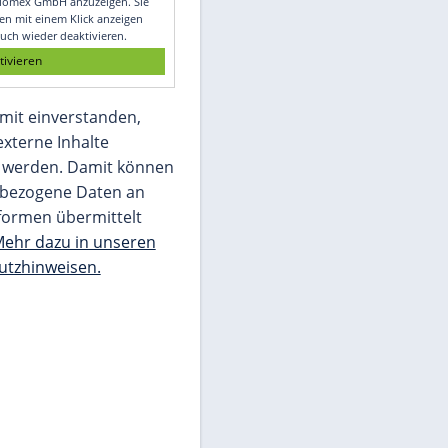
Glomex GmbH
Wir benötigen Ihre Zustimmung, um den
von unserer Redaktion eingebundenen
Inhalt von Glomex GmbH anzuzeigen. Sie
können diesen mit einem Klick anzeigen
lassen und auch wieder deaktivieren.
jetzt aktivieren
Ich bin damit einverstanden,
dass mir externe Inhalte
angezeigt werden. Damit können
personenbezogene Daten an
Drittplattformen übermittelt
werden.
Mehr dazu in unseren
Datenschutzhinweisen.