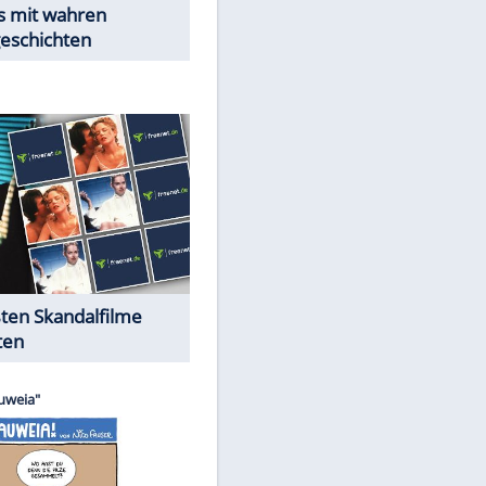
Peinliche Auftritte auf dem
roten Teppich
Cartoons "Das Wahre Leben"