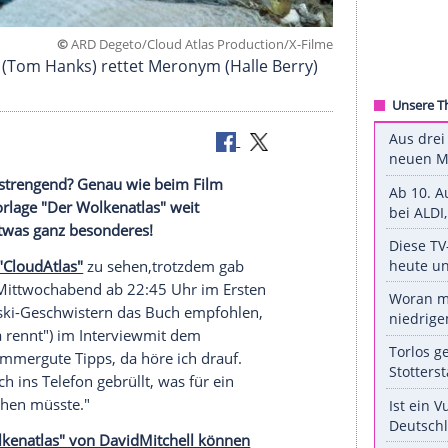
©
ARD Degeto/Cloud Atlas Production/X
irte Zachry (Tom Hanks) rettet Meronym (Halle Ber
 furchtbar anstrengend? Genau wie beim Film
 zur Buchvorlage "Der Wolkenatlas" weit