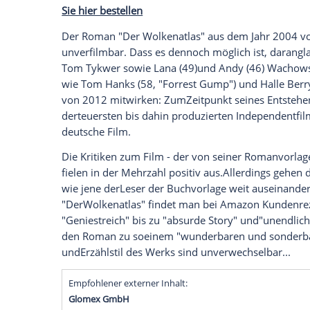
auseinander. Eines ist dieses Werk aber 
Natalie Portman (33, "Black Swan") ist zw
die Schauspielerin den
Anstoß
für den Fi
läuft: Die Schauspielerin habeihm und 
sagteRegisseur
Tom Tykwer
(49, "Das Pa
"Playboy". "Sie ist ein totaler Bücherwu
Dann haben wir das gleichzeitiggelesen un
irres Buchdas ist und wie unbedingt man
MachenSie sich selbst ein Bild: Den Ro
Sie hier bestellen
Der Roman "Der Wolkenatlas" aus dem 
unverfilmbar. Dass es dennoch möglich is
Tom Tykwer
sowie Lana (49)und Andy (4
wie
Tom Hanks
(58, "Forrest Gump") un