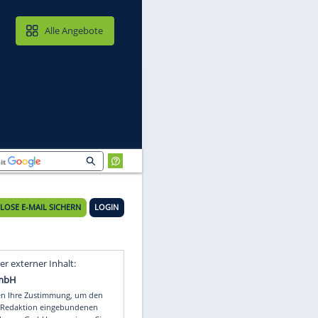
MAIL & CLOUD
Alle Angebote
KOSTENLOSE E-MAIL SICHERN
LOGIN
Video
Empfohlener externer Inhalt: