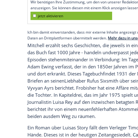
von 2012 mitwirken: ZumZeitpunkt seines 
derteuersten bis dahin produzierten Ind
deutsche Film.
Die Kritiken zum Film - der von seiner
Ro
fielen in der Mehrzahl positiv aus.Aller
wie jene derLeser der
Buchvorlage
weit 
"DerWolkenatlas" findet man bei
Amazo
"Geniestreich" bis zu "absurde Story" u
den Roman zu soeinem "wunderbaren un
undErzählstil des Werks sind unverwechse
Empfohlener externer Inhalt:
Glomex GmbH
Wir benötigen Ihre Zustimmung, um den von un
anzuzeigen. Sie können diesen mit einem Klick a
jetzt aktivieren