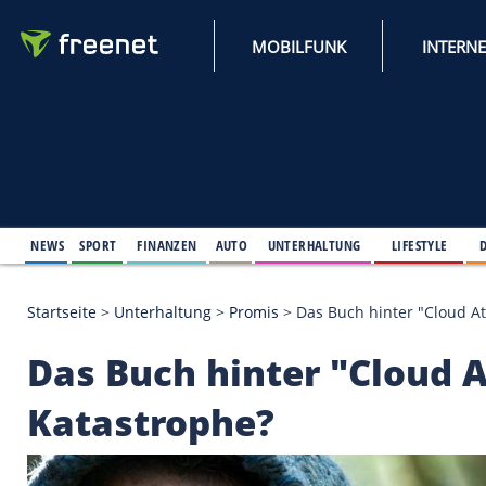
MOBILFUNK
NEWS
SPORT
FINANZEN
AUTO
UNTERHALTUNG
L
Startseite
>
Unterhaltung
>
Promis
>
Das Buch hinte
Das Buch hinter "Clo