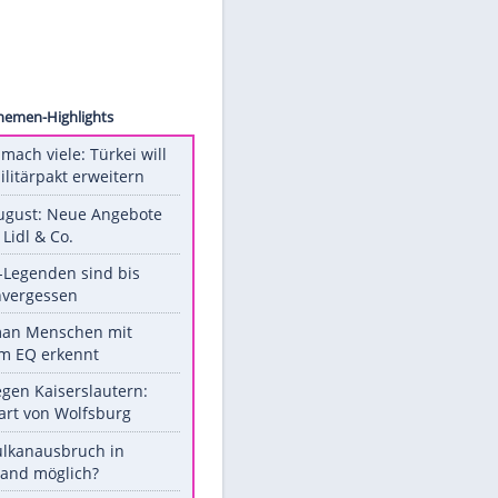
-Filme
ry)
Unsere Themen-Highlights
Aus drei mach viele: Türkei will
neuen Militärpakt erweitern
Ab 10. August: Neue Angebote
bei ALDI, Lidl & Co.