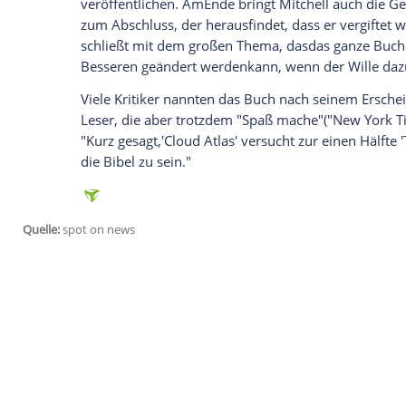
Memoiren, wie ernach einer Intrige sein
Altenheimlandet. Einen Film über
Cavend
"Wolkenatlas" der weibliche Klon Sonmi 
Food-Restaurant befreit wird undsich ans
spieltetwa im Jahr 2100 und ist in Dialog
Ziegenhirte Zachry als alter Mann seine 
letzten Überlebenden derMenschheit - ein
Sonmi zusehen ist.
Der sechste Teil ist das einzige Kapitel, 
ersten Teile brechen jeweils nachder Häl
sechs zeigtdessen Sohn einem Publikum 
Mitchell
die zweite Hälfte der
Geschichte
"Das grausige Martyrium des
Timothy Ca
Anschließend wird auch
Cavendishs
Gesc
Verlag wieder aufbauen und veröffentli