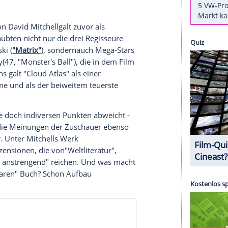
sicherlich: etwas ganz besonderes!
ar nicht in
"CloudAtlas"
zu sehen,trotzdem gab
lm, der amMittwochabend ab 22:45 Uhr im Ersten
den Wachowski-Geschwistern das Buch empfohlen,
rfum", "Lola rennt") im Interviewmit dem
rm und gibt immergute Tipps, da höre ich drauf.
d ekstatisch ins Telefon gebrüllt, was für ein
 das versuchen müsste."
man "Der Wolkenatlas" von DavidMitchell können
Jahr 2004 von
David Mitchell
galt zuvor als
t, daranglaubten nicht nur die drei Regisseure
6) Wachowski (
"Matrix"
), sondernauch Mega-Stars
d
Halle Berry
(47, "Monster's Ball"), die in dem Film