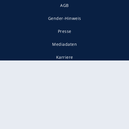
AGB
Gender-Hinweis
Presse
Mediadaten
Karriere
Vertragskündigung
Vertrag widerrufen
gekennzeichnet mit
freenet ist Mitglied im JUSPROG e.V.