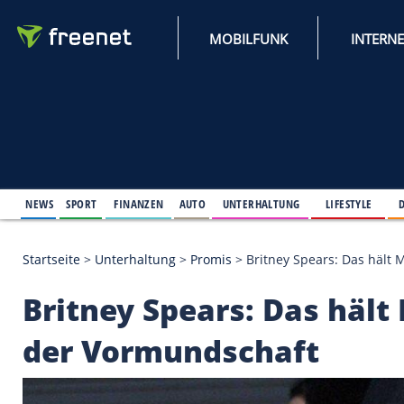
MOBILFUNK
NEWS
SPORT
FINANZEN
AUTO
UNTERHALTUNG
L
Startseite
>
Unterhaltung
>
Promis
>
Britney Spears
Britney Spears: Das