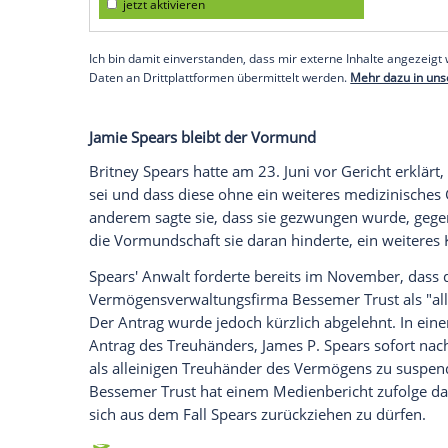
von einem Gericht als ihr Vormund einges
ihre
Finanzen
. Seit 2014 soll die Sänger
der
Vormundschaft
ihres Vaters zu befre
Das
US-Magazin "People"
berichtet, das
Vormundschaft
immer mehr geholfen ha
gebeten habe. Im vergangenen November u
ihrer Tochter und ließ dem Richter demna
"giftige" Beziehung zwischen Tochter und
bezüglich der
Vormundschaft
, sie hat da
hilft
Britney
, wo sie kann", erklärte eine
Q
Magazin.
Empfohlener externer Inhalt:
Glomex GmbH
Wir benötigen Ihre Zustimmung, um den von un
anzuzeigen. Sie können diesen mit einem Klick a