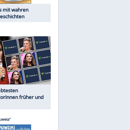
Alles aus!
Trennungsschock im Promi-
Kosmos
Cartoons "Das Wahre Leben"