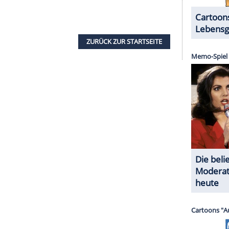
halte angezeigt werden. Damit können personenbezogene
r dazu in unseren Datenschutzhinweisen.
cht erklärt, dass die
Vormundschaft
"Missbrauch"
dizinisches Gutachten beendet werden solle. Unter
urde, gegen ihren Willen zu arbeiten, und dass
ein weiteres Kind zu bekommen.
ber, dass die private
st als "alleiniger Vormund" eingesetzt werde.
hnt. In einem juristischen Dokument hieß es: "Der
 sofort nach der
Ernennung
von Bessemer Trust