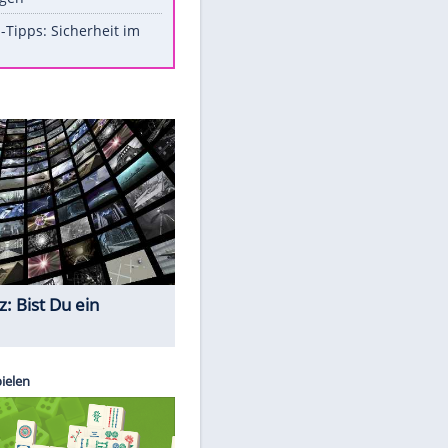
Aufruhr!
Was bei der Vogelfütterung
wirklich sinnvoll ist
Die schlimmsten Bad Boys der
Sportwelt
Im Zeitraffer: Die Entwicklung
des Lenkrades
So sollte man Ohren auf keinen
Fall reinigen
Experten-Tipps: Sicherheit im
Internet
Quiz