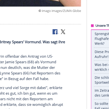
©
imago images/ZUMA
tscheidung
Britney Spears'
Vormund. Was sagt ihre
ndschaft
?