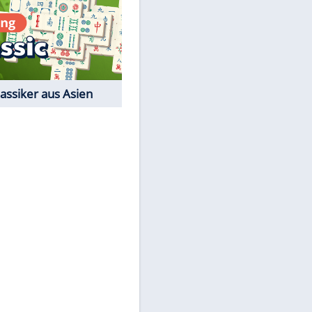
Film-Quiz: Bist Du ein
Cineast?
Kostenlos spielen