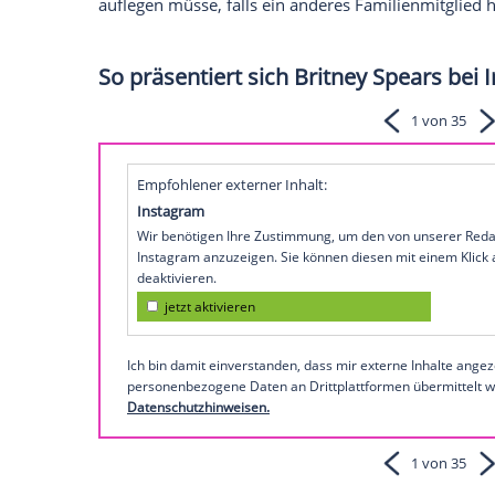
Vor wenigen Tagen wurde bekannt, dass e
Sängerin
Britney Spears
(39) abgelehnt ha
abzusetzen.
In einem
Bericht
des "New Y
Sängerin von der umstrittenen
Vormunds
Magazins im Juni erklärt, dass sie "gemi
"Ich weiß nicht, was ich denken soll. Es is
sie. Etwas trocken soll sie hinzugefügt h
Ablenkung
geht."
Genauere
Details woll
Telefon
teilen. Angeblich sprach sie im F
auflegen müsse, falls ein anderes Famil
So präsentiert sich Britney Sp