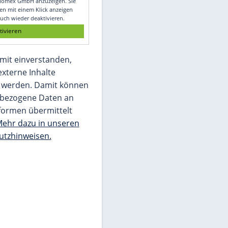
Glomex GmbH
Wir benötigen Ihre Zustimmung, um den
von unserer Redaktion eingebundenen
Inhalt von Glomex GmbH anzuzeigen. Sie
können diesen mit einem Klick anzeigen
lassen und auch wieder deaktivieren.
jetzt aktivieren
Ich bin damit einverstanden,
dass mir externe Inhalte
angezeigt werden. Damit können
personenbezogene Daten an
Drittplattformen übermittelt
werden.
Mehr dazu in unseren
Datenschutzhinweisen.