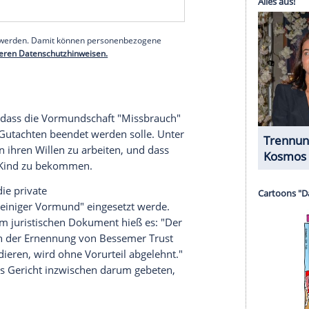
etzt. Seither entscheidet er über ihr Leben und
in und zweifache
Mutter
bereits versuchen, sich aus
ien.
s
Lynne Spears
ihre Tochter im
Kampf
gegen die
ben soll, nachdem
Britney Spears
sie darum
nterstützte sie angeblich einen ersten Antrag
ch über einen Anwalt mitteilen, dass eine
 Vater herrsche. "
Lynne
hat einige
Bedenken
s Gefühl,
Jamie
war nicht aufrichtig zu ihr und sie
uelle
aus dem familiären
Umfeld
dem "People"-
serer Redaktion eingebundenen Inhalt von Glomex GmbH
nzeigen lassen und auch wieder deaktivieren.