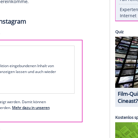
ine Richterin offenbar den Antrag von US-
t, ihren Vater
Jamie Spears
(68) als Vormund
orker"
wird nun deutlich, was die
Mutter
der
chaft
hält:
Lynne Spears
(66) hat Reportern des
schte Gefühle" in
Bezug
auf den Fall habe.
t viel
Schmerz
und viel
Sorge
mit dabei", erklärte
aben: "Mir geht es gut, ich bin gut, wenn es um
te
Lynne Spears
nicht mit den Reportern am
lüsterton und erklärte, dass sie womöglich abrupt
ienmitglied hereinkomme.
ears bei Instagram
1 von 35