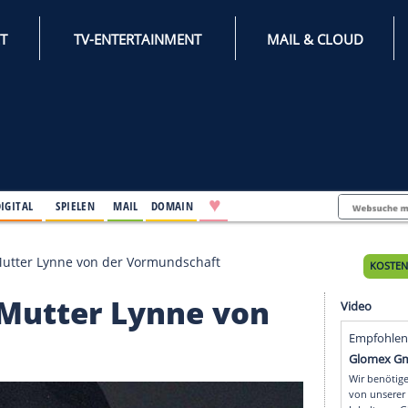
INTERNET
TV-ENTERTAINMENT
♥
IFESTYLE
DIGITAL
SPIELEN
MAIL
DOMAIN
: Das hält Mutter Lynne von der Vormundschaft
 hält Mutter Lynne vo