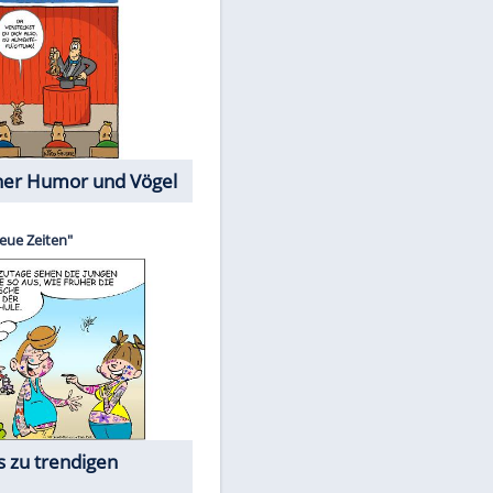
Cartoons mit wahren
Lebensgeschichten
EITE
Memo-Spiel