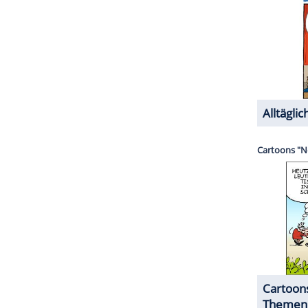
s zu suspendieren, wird ohne
Vorurteil
abgelehnt."
 zufolge das Gericht inzwischen darum gebeten,
 dürfen.
ZURÜCK ZUR STARTS