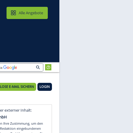
MAIL & CLOUD
Alle Angebote
KOSTENLOSE E-MAIL SICHERN
LOGIN
n
Video
Empfohlener externer Inhalt: