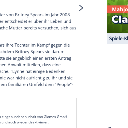
 unserer Redaktion eingebundenen Inhalt von
t einem Klick anzeigen lassen und auch wieder
e Inhalte angezeigt werden. Damit können
 übermittelt werden.
Mehr dazu in unseren
1 von 35
rde der Vater von
Britney Spears
im Jahr 2008