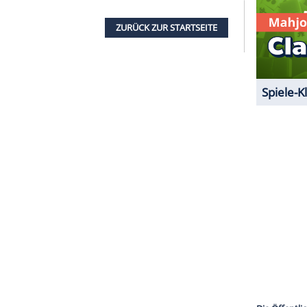
lten wir versuchen, ein
Mädchen
zu bekommen.
 ersetzen. All unsere [Kinder] sind so einzigartig",
 "Wir wussten immer, dass wir in unseren Herzen
n. Kinder brauchen viel
Aufmerksamkeit
und
rin daraufhin.
 mit seinem
Schmerz
um. Das kleine
Mädchen
Laut Aussagen der Millers war sie 30 Sekunden
e. Für eine
Rettung
war es zu dem Zeitpunkt
ZURÜCK ZUR STARTS