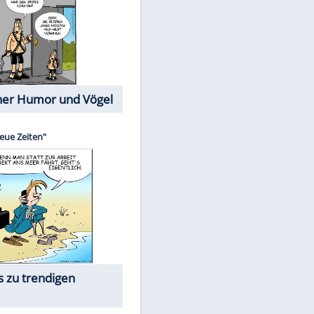
Cartoons mit wahren
Lebensgeschichten
Memo-Spiel