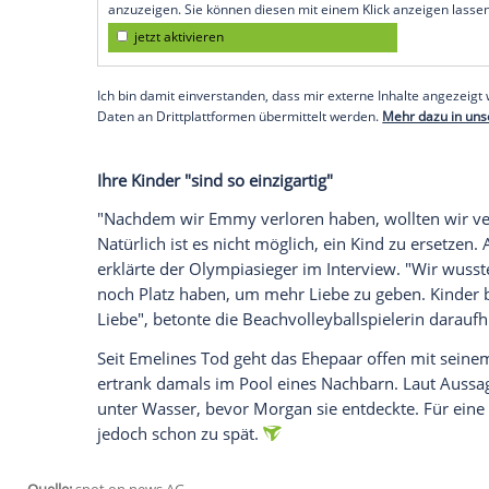
Erfreuliche
Nachrichten
für
Bode Miller
(
erwarten erneut Nachwuchs! Das gab da
amerikanischen
Magazin
"People" bekan
Easton (2) und der Zwillinge Asher und Ak
Monaten ums
Leben
gekommen. Aus frü
weitere Kinder.
Empfohlener externer Inhalt:
Instagram
Wir benötigen Ihre Zustimmung, um den von uns
anzuzeigen. Sie können diesen mit einem Klick a
jetzt aktivieren
Ich bin damit einverstanden, dass mir externe In
Daten an Drittplattformen übermittelt werden.
Meh