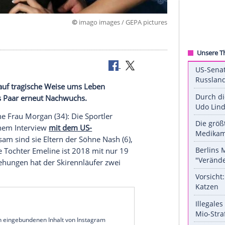
©
imago images / GEPA pi
hel, 2017.
er Emeline auf tragische Weise ums Leben
rwartet das Paar erneut Nachwuchs.