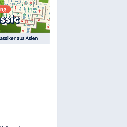
Film-Quiz: Bist Du ein
Cineast?
Kostenlos spielen
EITE