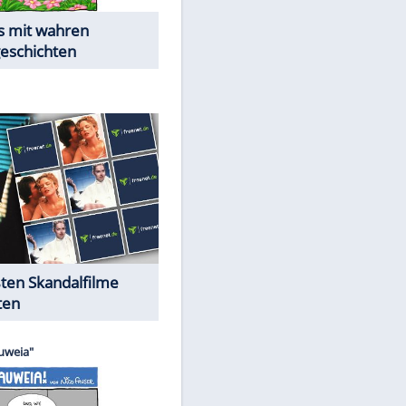
Die Öffentlichkeit schaut zu:
Peinliche Auftritte auf dem
roten Teppich
Cartoons "Das Wahre Leben"