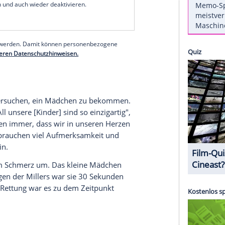
43) und seine Frau
Morgan
(34): Die
Sportler
s Paar in einem
Interview
mit dem US-
nt.
Gemeinsam sind sie Eltern der Söhne Nash (6),
sel (1). Ihre Tochter Emeline ist 2018 mit nur 19
heren Beziehungen hat der
Skirennläufer
zwei
erer Redaktion eingebundenen Inhalt von Instagram
nzeigen lassen und auch wieder deaktivieren.
halte angezeigt werden. Damit können personenbezogene
r dazu in unseren Datenschutzhinweisen.