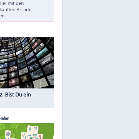
Die größten Mythen über
Medikamente
Berlins Matchwinner Grönning:
"Veränderte Perspektive"
Vorsicht: Diese 17 Dinge hassen
Katzen
Illegales Asphalt-Kartell muss
Mio-Strafe zahlen
Memo-Spiel mit den
meistverkauften Arcade-
Maschinen
Quiz