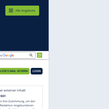
MAIL & CLOUD
Alle Angebote
KOSTENLOSE E-MAIL SICHERN
LOGIN
Video
Empfohlener externer Inhalt: