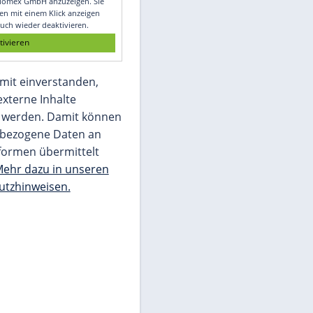
Glomex GmbH
Wir benötigen Ihre Zustimmung, um den
von unserer Redaktion eingebundenen
Inhalt von Glomex GmbH anzuzeigen. Sie
können diesen mit einem Klick anzeigen
lassen und auch wieder deaktivieren.
jetzt aktivieren
Ich bin damit einverstanden,
dass mir externe Inhalte
angezeigt werden. Damit können
personenbezogene Daten an
Drittplattformen übermittelt
werden.
Mehr dazu in unseren
Datenschutzhinweisen.