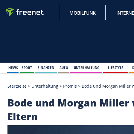
MOBILFUNK
NEWS
SPORT
FINANZEN
AUTO
UNTERHALTUNG
L
Startseite
>
Unterhaltung
>
Promis
>
Bode und Morg
Bode und Morgan Mi