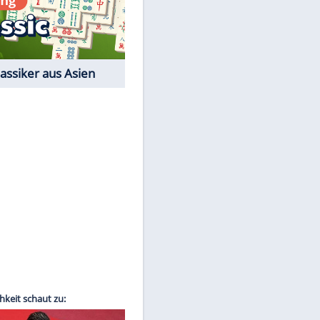
Film-Quiz: Bist Du ein
Cineast?
Kostenlos spielen