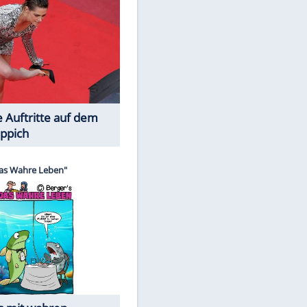
Spiele-Klassiker aus Asien
EITE
Die Öffentlichkeit schaut zu: