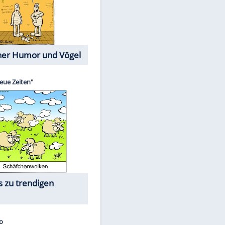
Cartoons mit wahren
Lebensgeschichten
Memo-Spiel
Die größten Skandalfilme