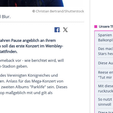
©
Christian Bertrand/Shutte
iner Band Blur.
nach sieben Jahren Pause angeblich an ihrem
n. Demnach soll das erste Konzert im Wembley-
Parklife" stattfinden.