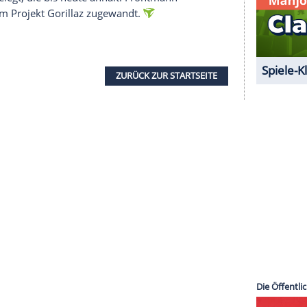
alles
unglaublich
aufregend und die Band ist voll
rn
auf, um wieder loslegen zu können", so die
serer Redaktion eingebundenen Inhalt von Glomex GmbH
nzeigen lassen und auch wieder deaktivieren.
halte angezeigt werden. Damit können personenbezogene
r dazu in unseren Datenschutzhinweisen.
r
aufgelöst
, haben aber nach ihrem letzten Album
e
Pause
eingelegt, die bis heute anhält. Frontmann
ieder seinem Projekt Gorillaz zugewandt.