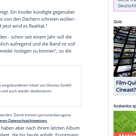
kalisches
Comeback
vor - wie berichtet wird, will
im
Wembley-Stadion
geben.
allstadion
des Vereinigten
Königreiches
und
chauerinnen. Anlass für das Mega-Konzert von
ichung
ihres zweiten Albums "Parklife" sein. Dieses
formte Britpop maßgeblich mit und gilt als
te.
echend
aufgeregt
. Ein Insider
kündigte
gegenüber
s werden das von den Dächern schreien wollen -
änger und jetzt wird es Realität."
alten worden - schon seit einem Jahr soll die