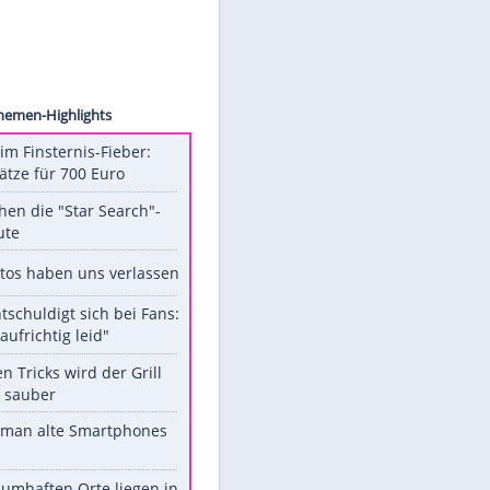
rstock
Unsere Themen-Highlights
Spanien im Finsternis-Fieber:
Balkonplätze für 700 Euro
Das machen die "Star Search"-
Stars heute