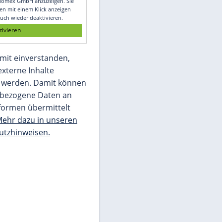
Glomex GmbH
Wir benötigen Ihre Zustimmung, um den
von unserer Redaktion eingebundenen
Inhalt von Glomex GmbH anzuzeigen. Sie
können diesen mit einem Klick anzeigen
lassen und auch wieder deaktivieren.
jetzt aktivieren
Ich bin damit einverstanden,
dass mir externe Inhalte
angezeigt werden. Damit können
personenbezogene Daten an
Drittplattformen übermittelt
werden.
Mehr dazu in unseren
Datenschutzhinweisen.