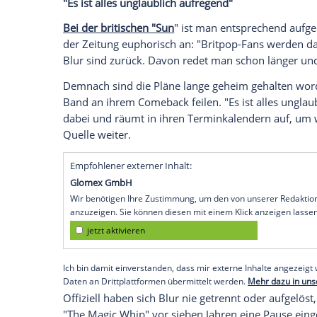
Blur
bereiten
sich angeblich auf ihr musi
die Kult-Band dafür ein
riesiges
Konzert 
Das
Wembley-Stadion
ist das
größte
Fußb
bietet Platz für 90.000
Zuschauer
und Zus
Blur soll das 30.
Jubiläum
der
Veröffentl
bescherte ihnen 1994 den
Durchbruch
, 
Meilenstein
der britischen Musikgeschich
"Es ist alles
unglaublich
aufregend"
Bei der britischen "Sun
" ist man entspr
der Zeitung
euphorisch
an: "Britpop-Fan
Blur sind zurück. Davon redet man schon l
Demnach sind die Pläne lange geheim geh