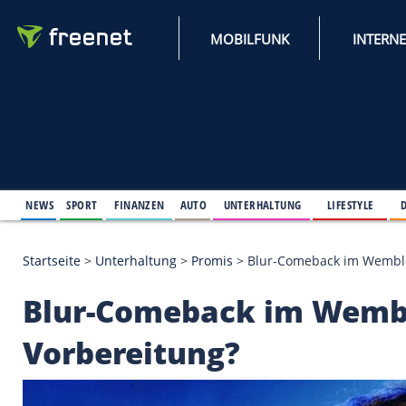
MOBILFUNK
NEWS
SPORT
FINANZEN
AUTO
UNTERHALTUNG
L
Startseite
>
Unterhaltung
>
Promis
>
Blur-Comeback
Blur-Comeback im W