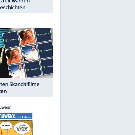
Peinliche Auftritte auf dem
roten Teppich
Cartoons "Das Wahre Leben"