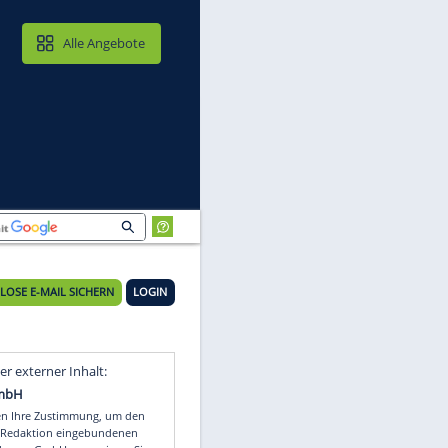
MAIL & CLOUD
Alle Angebote
KOSTENLOSE E-MAIL SICHERN
LOGIN
Video
Empfohlener externer Inhalt: