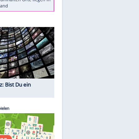
Diese Autos haben uns verlassen
Reese entschuldigt sich bei Fans:
"Tut mir aufrichtig leid"
Mit diesen Tricks wird der Grill
ruckzuck sauber
So nutzt man alte Smartphones
sinnvoll
Diese traumhaften Orte liegen in
Deutschland
Quiz