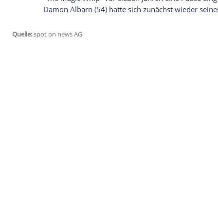
Band an ihrem
Comeback
feilen. "Es ist 
dabei und räumt in ihren
Terminkalende
Quelle
weiter.
Empfohlener externer Inhalt:
Glomex GmbH
Wir benötigen Ihre Zustimmung, um den von un
anzuzeigen. Sie können diesen mit einem Klick a
jetzt aktivieren
Ich bin damit einverstanden, dass mir externe In
Daten an Drittplattformen übermittelt werden.
Meh
Offiziell haben sich Blur nie
getrennt
ode
"The Magic Whip" vor sieben Jahren ein
Damon Albarn (54) hatte sich zunächst w