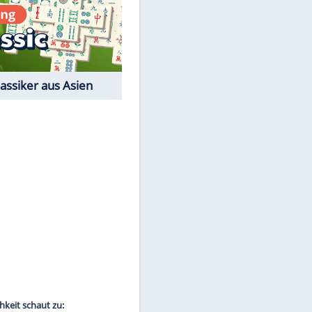
Film-Quiz: Bist Du ein
Cineast?
Kostenlos spielen