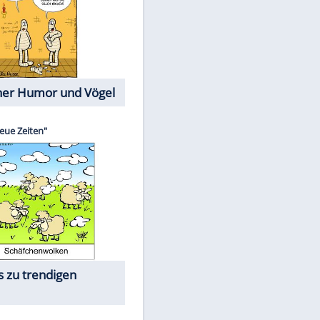
Cartoons mit wahren
Lebensgeschichten
Memo-Spiel