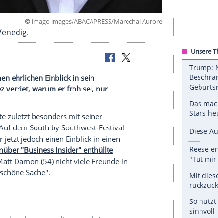
©
imago images/ABACAPRESS/Marechal 
k 2021 in Venedig.
uftritts einen ehrlichen Einblick in sein
nifer Lopez verriet, warum er froh sei, nur