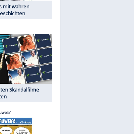
Peinliche Auftritte auf dem
roten Teppich
Cartoons "Das Wahre Leben"