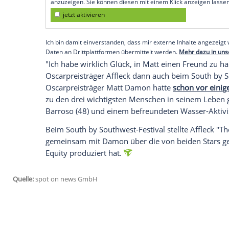
wohlbekannt. Schließlich kennen sich di
einst von ihren
Müttern
einander vorgeste
Gemeinsamer Oscar für "Good Will Hunt
Später, als angehende
Schauspieler
in
Ho
gegenseitig finanziell unter die Arme zu 
1997 mit dem ergreifenden Drama "Good
gemeinsam das Oscar-prämierte
Drehbu
Empfohlener externer Inhalt:
Glomex GmbH
Wir benötigen Ihre Zustimmung, um den von un
anzuzeigen. Sie können diesen mit einem Klick a
jetzt aktivieren