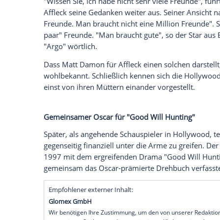
Schauspieler und Filmemacher
Ben Affle
Scheidung von
Jennifer Lopez
(55) für Sc
in
Texas
bot der
Hollywoodstar
und Oscar
ganz anderen, privaten Bereich seines
Le
Affleck, dass er außer seinem langjähri
der Entertainment-Branche habe - und da
Ben Affleck: "Man braucht gute Freunde"
"Wissen Sie, ich habe nicht sehr viele Fr
Affleck seine Gedanken weiter aus. Sein
Freunde
. Man braucht nicht eine
Million
paar"
Freunde
. "Man braucht gute", so d
"Argo" wörtlich.
Dass
Matt Damon
für Affleck einen solch