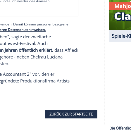
e Hollywood-Größen seit ihrer Kindheit, wurden
llt.
ing"
llywood
, teilten sie sich ein Konto, um sich
greifen. Der ganz große
Durchbruch
kam dann
 Will Hunting", zu dem Damon und Affleck
ch
verfassten.
serer Redaktion eingebundenen Inhalt von Glomex GmbH
nzeigen lassen und auch wieder deaktivieren.