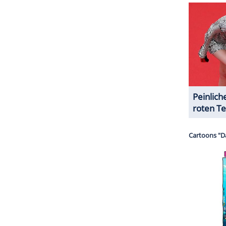
halte angezeigt werden. Damit können personenbezogene
r dazu in unseren Datenschutzhinweisen.
Freund zu haben", sagte der zweifache
 South by Southwest-Festival. Auch
 vor einigen Jahren öffentlich erklärt
, dass Affleck
inem
Leben
gehöre - neben
Ehefrau
Luciana
ser-Aktivisten.
 Affleck "The Accountant 2" vor, den er
den Stars gegründete
Produktionsfirma
Artists
ZURÜCK ZUR STARTS