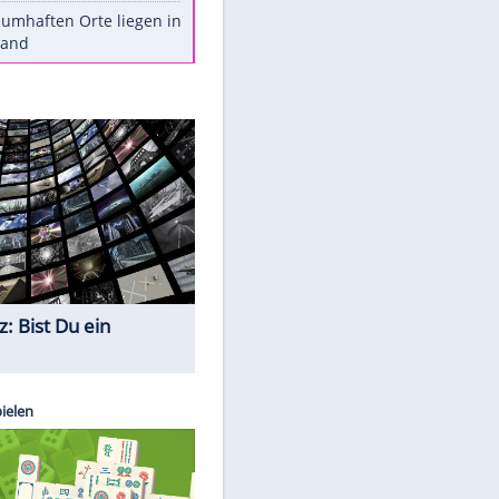
Stars heute
Diese Autos haben uns verlassen
Reese entschuldigt sich bei Fans:
"Tut mir aufrichtig leid"
Mit diesen Tricks wird der Grill
ruckzuck sauber
So nutzt man alte Smartphones
sinnvoll
Diese traumhaften Orte liegen in
Deutschland
Quiz