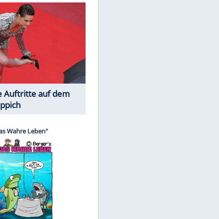
Spiele-Klassiker aus Asien
EITE
Die Öffentlichkeit schaut zu: