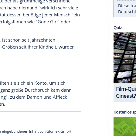
ck
(52) sorgte zuletzt besonders mit seiner
hlagzeigen. Auf dem South by Southwest-Festival
preisträger jetzt jedoch einen
Einblick
in einen
bens
.
Gegenüber "Business Insider" enthüllte
gen Kumpel
Matt Damon
(54) nicht viele
Freunde
in
s sei "eine schöne Sache".
eunde", führte der als grummelige verschriene
er
Ansicht
nach habe niemand "wirklich sehr viele
Freunde". Stattdessen benötige jeder
Mensch
"ein
er Star aus Erfolgsfilmen wie "Gone Girl" oder
en darstellt, ist schon seit Jahrzehnten