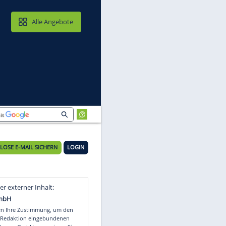
MAIL & CLOUD
Alle Angebote
n
16°C
KOSTENLOSE E-MAIL SICHERN
LOGIN
Video
Empfohlener externer Inhalt: