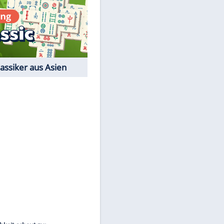
Film-Quiz: Bist Du ein
Cineast?
Kostenlos spielen