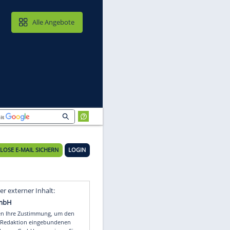
MAIL & CLOUD
Alle Angebote
KOSTENLOSE E-MAIL SICHERN
LOGIN
Video
Empfohlener externer Inhalt: