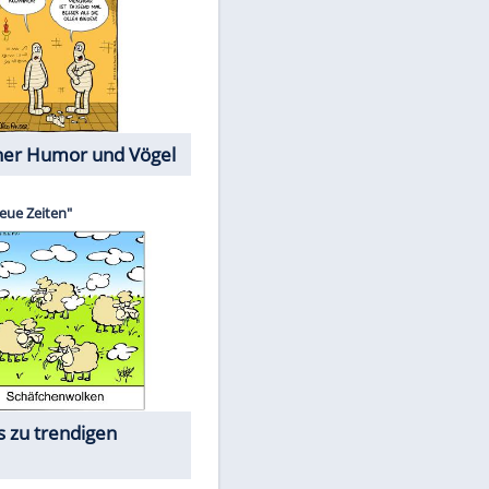
Cartoons mit wahren
Lebensgeschichten
Memo-Spiel