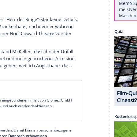
st - auf Anraten seiner Ärzte. In einer vorab
ublikum im Princess of Wales Theatre erklärte der
Better sage than sorry" - besser auf Nummer
uem Werk an der Seite von
Michaela Coel
,
James
era
steht, wandte sich mit einer Bitte an die
, erzählt es bitte weiter. Darum geht es bei
nd
verriet der "Herr der Ringe"-Star keine Details.
rei Tage im
Krankenhaus
, nachdem er während
gs" im Londoner
Noël Coward
Theatre von der