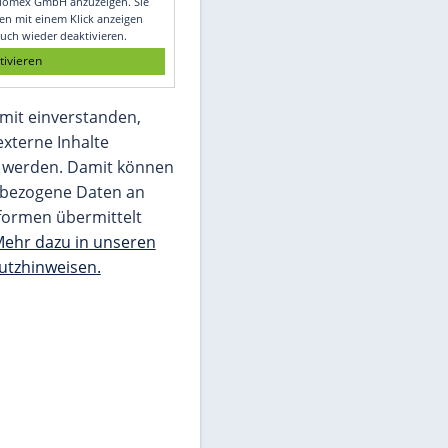
Glomex GmbH
Wir benötigen Ihre Zustimmung, um den
von unserer Redaktion eingebundenen
Inhalt von Glomex GmbH anzuzeigen. Sie
können diesen mit einem Klick anzeigen
lassen und auch wieder deaktivieren.
jetzt aktivieren
Ich bin damit einverstanden,
dass mir externe Inhalte
angezeigt werden. Damit können
personenbezogene Daten an
Drittplattformen übermittelt
werden.
Mehr dazu in unseren
Datenschutzhinweisen.