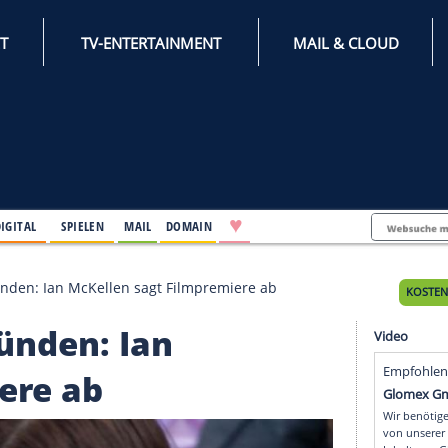
INTERNET
TV-ENTERTAINMENT
♥
IFESTYLE
DIGITAL
SPIELEN
MAIL
DOMAIN
tlichen Gründen: Ian McKellen sagt Filmpremiere ab
n Gründen: Ian