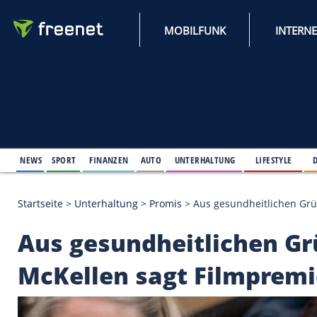
MOBILFUNK
NEWS
SPORT
FINANZEN
AUTO
UNTERHALTUNG
L
Startseite
>
Unterhaltung
>
Promis
>
Aus gesundhei
Aus gesundheitliche