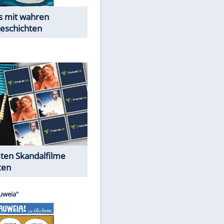
Die Öffentlichkeit schaut zu:
Peinliche Auftritte auf dem
roten Teppich
Cartoons "Das Wahre Leben"