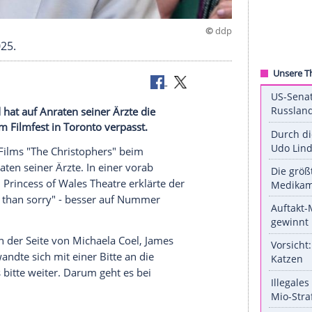
im Juli 2025.
gehen" und hat auf Anraten seiner Ärzte die
phers" beim Filmfest in Toronto verpasst.
nes neuen Films "The Christophers" beim