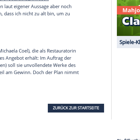
agazine"
gestand McKellen, dass ihn der Unfall
tterten
Wirbel
und mein gebrochener Arm sind
ch draußen zu gehen, weil ich Angst habe, dass
serer Redaktion eingebundenen Inhalt von Glomex GmbH
nzeigen lassen und auch wieder deaktivieren.
halte angezeigt werden. Damit können personenbezogene
r dazu in unseren Datenschutzhinweisen.
kt McKellen laut eigener Aussage aber noch
klarmachen, dass ich nicht zu alt bin, um zu