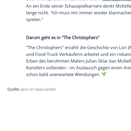
In einem späteren
Interview mit "Saga M
stark verunsichert habe: "Meine abgespli
noch nicht verheilt. Ich vermeide es, na
mich jemand anrempelt."
Empfohlener externer Inhalt:
Glomex GmbH
Wir benötigen Ihre Zustimmung, um den von un
anzuzeigen. Sie können diesen mit einem Klick a
jetzt aktivieren
Ich bin damit einverstanden, dass mir externe In
Daten an Drittplattformen übermittelt werden.
Meh
An ein Ende seiner
Schauspielkarriere
den
lange nicht. "Ich muss mir immer wieder 
spielen."