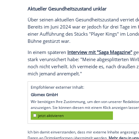
diesjährigen
Toronto
Film Festival verpas
aufgezeichneten
Videobotschaft
an das P
Schauspieler
laut "Variety"
am Sonntag: "
sicher gehen.
McKellen, der in Steven Soderberghs ne
Corden
und Jessica Gunning vor der
Kam
Festivalgäste: "Wenn euch der Film gefällt
Festivals schließlich auch, oder?"
Aktueller
Gesundheitszustand
unklar
Über seinen aktuellen
Gesundheitszusta
Bereits im Juni 2024 war er jedoch für d
einer Aufführung des Stücks "Player Kin
Bühne gestürzt war.