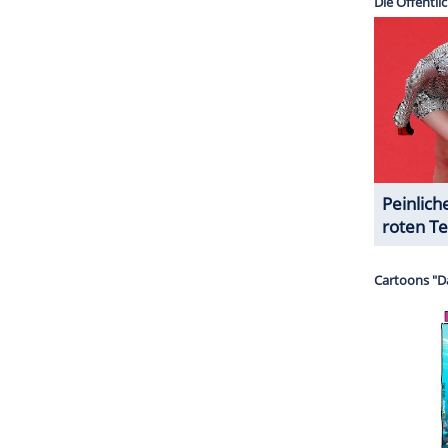
e
von Lori (
Michaela Coel
), die als Restauratorin
ein riskantes Angebot erhält: Im Auftrag der
(
Ian McKellen
) soll sie unvollendete Werke des
 einen Anteil am Gewinn. Doch der Plan nimmt
ZURÜCK ZUR STARTS