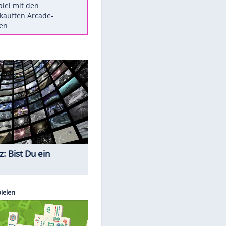
Die größten Mythen über
Medikamente
Auftakt-Misere gestoppt: Berlin
gewinnt in Bochum
Vorsicht: Diese 17 Dinge hassen
Katzen
Illegales Asphalt-Kartell muss
Mio-Strafe zahlen
Memo-Spiel mit den
meistverkauften Arcade-
Maschinen
Quiz