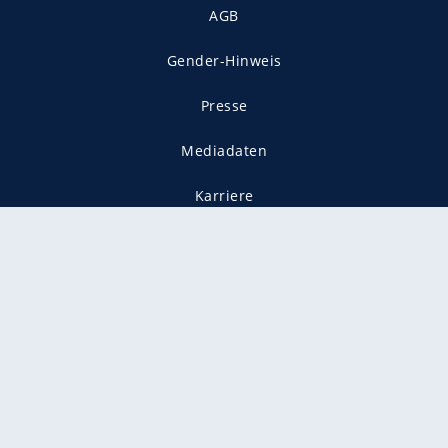
AGB
Gender-Hinweis
Presse
Mediadaten
Karriere
Vertragskündigung
Vertrag widerrufen
gekennzeichnet mit
freenet ist Mitglied im JUSPROG e.V.