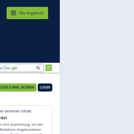
MAIL & CLOUD
Alle Angebote
KOSTENLOSE E-MAIL SICHERN
LOGIN
Video
Empfohlener externer Inhalt: