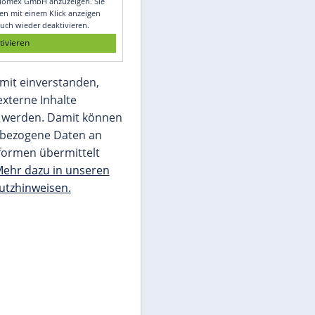
Glomex GmbH
Wir benötigen Ihre Zustimmung, um den
von unserer Redaktion eingebundenen
Inhalt von Glomex GmbH anzuzeigen. Sie
können diesen mit einem Klick anzeigen
lassen und auch wieder deaktivieren.
jetzt aktivieren
Ich bin damit einverstanden,
dass mir externe Inhalte
angezeigt werden. Damit können
personenbezogene Daten an
Drittplattformen übermittelt
werden.
Mehr dazu in unseren
Datenschutzhinweisen.