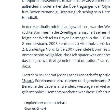
Alexander Bommes (50) gehört zu den be
Am 21. Januar feiert der gebürtige Kieler
hinter die Kulissen zu werfen: Denn bev
Profi auf dem Feld, büffelte für das juri
auf, in der Sport und Medien schon immer
Erfolgreiche Handballkarriere
Alexander Bommes hat im Laufe seiner S
Disziplinen präsentiert. Bekannt ist er a
außerdem moderiert er die Übertragunge
fürs Boxen zuständig. Ursprünglich schlu
Handball.
In der Handballstadt Kiel aufgewachsen,
rückte Bommes in die Zweitligamannscha