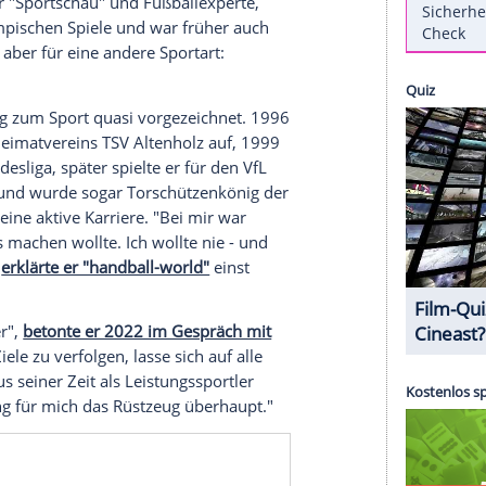
liebtesten Gesichtern im deutschen Fernsehen.
 seinen 50. Geburtstag. Grund genug, einen Blick
or Bommes zum TV-Star wurde, stand er selbst als
stische Staatsexamen und wuchs in einer Familie
 eine große Rolle spielten.
portmoderatorenkarriere schon zahlreiche
ls Gesicht der "Sportschau" und Fußballexperte,
n der Olympischen Spiele und war früher auch
g sein Herz aber für eine andere Sportart:
 war der Weg zum Sport quasi vorgezeichnet. 1996
ft seines Heimatvereins TSV Altenholz auf, 1999