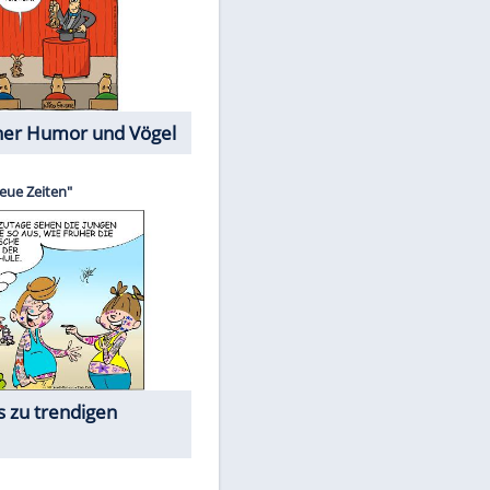
Cartoons mit wahren
Lebensgeschichten
Memo-Spiel