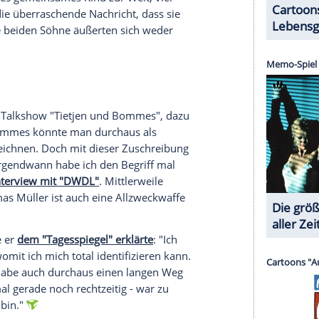
 öffnete ihm das bestandene Examen die Tür zum
r seine TV-Karriere.
e Wiege gelegt worden zu sein. Wie bereits
ein angesehener Anwalt und Notar, Klaus Bommes
örfunkmoderator beim NDR. Großvater Karl
ndessportverband Schleswig-Holstein als
 wiederum, Ehrenbürger der Stadt Kiel und Träger
eutscher Segelsportmäzen einen Namen und leitete
annschaft.
aber weitgehend aus der Öffentlichkeit heraus.