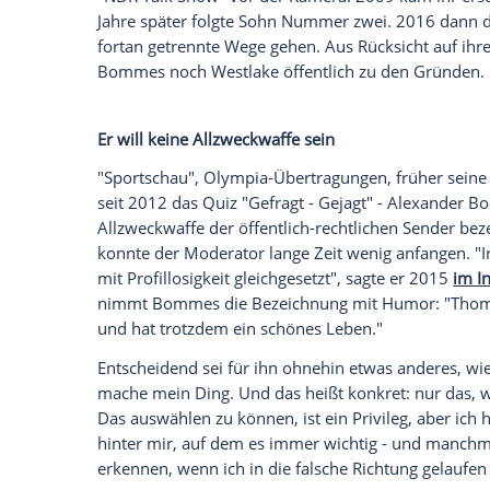
wichtigen Fakten zu entnehmen". Zudem
Volontariat beim NDR - der Startschuss fü
Bekannte Familie
Sport und Medien scheinen Bommes in di
erwähnt, ist Alexander Bommes' Vater 
jobbte aber selbst nebenberuflich als H
Bommes stand von 1953 bis 1973 dem La
Präsident vor. Großonkel Otto Schlenzka
des Verdienstkreuzes, machte sich als d
etwa 1976 die deutsche Segel-Olympiam
Berühmte Ex-Frau
Sein Privatleben hält Alexander Bommes 