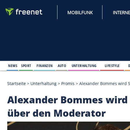
MOBILFUNK
NEWS
SPORT
FINANZEN
AUTO
UNTERHALTUNG
L
Startseite
>
Unterhaltung
>
Promis
>
Alexander Bom
Alexander Bommes w