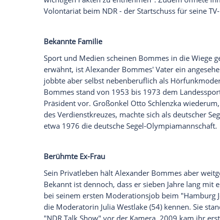
Ich bin damit einverstanden, dass mir externe In
Daten an Drittplattformen übermittelt werden.
Meh
Erstes juristisches Staatsexamen
Bevor sich Alexander Bommes ganz seine
Moderatorenkarriere widmete, hatte er ab
Kanzlei seines Vaters übernehmen und st
und Köln. Das Erste Staatsexamen legte e
knapp wurde: Nach dem schriftlichen Teil
im Interview mit "juraexamen.info"
gesta
Bereut hat der Moderator die Jahre im Pa
wie vor die ideale Grundlage für meine jo
habe ihn gelehrt, aus einer "grenzenlose