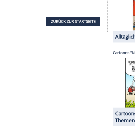
lang mit einer Kollegin liiert war. 2008 lernte er
 "Hamburg Journal" im Norddeutschen Rundfunk
n. Sie stand damals mit Jörg Pilawa (60) für die
am ihr erstes gemeinsames Kind zur Welt, vier
016 dann die überraschende Nachricht, dass sie
cht auf ihre beiden Söhne äußerten sich weder
n Gründen.
rüher seine Talkshow "Tietjen und Bommes", dazu
 Alexander Bommes könnte man durchaus als
n Sender bezeichnen. Doch mit dieser Zuschreibung
nfangen. "Irgendwann habe ich den Begriff mal
er 2015
im Interview mit "DWDL"
. Mittlerweile
r: "Thomas Müller ist auch eine Allzweckwaffe