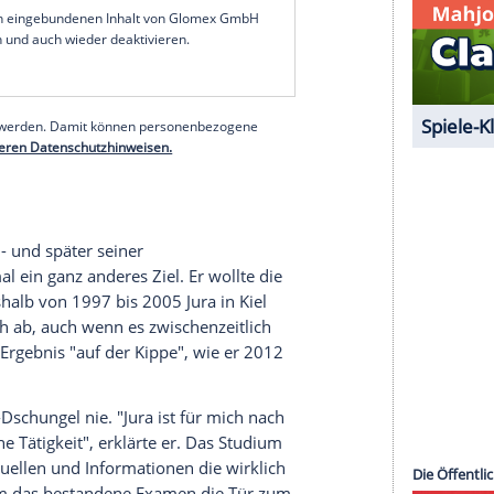
ie 1. Bundesliga, später spielte er für den VfL
olz zurück und wurde sogar Torschützenkönig der
Bommes seine aktive Karriere. "Bei mir war
was anderes machen wollte. Ich wollte nie - und
ions' sein",
erklärte er "handball-world"
einst
aftssportler",
betonte er 2022 im Gespräch mit
insame Ziele zu verfolgen, lasse sich auf alle
r viel aus seiner Zeit als Leistungssportler
se Erfahrung für mich das Rüstzeug überhaupt."
serer Redaktion eingebundenen Inhalt von Glomex GmbH
nzeigen lassen und auch wieder deaktivieren.