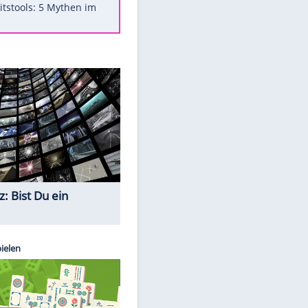
Was bei der Vogelfütterung
wirklich sinnvoll ist
"Infanti-No Go": Pressestimmen
zum Verbleib des FIFA-Chefs
Im Zeitraffer: Die Entwicklung
des Lenkrades
Lebensmittel, die nicht schlecht
werden
Sicherheitstools: 5 Mythen im
Check
Quiz