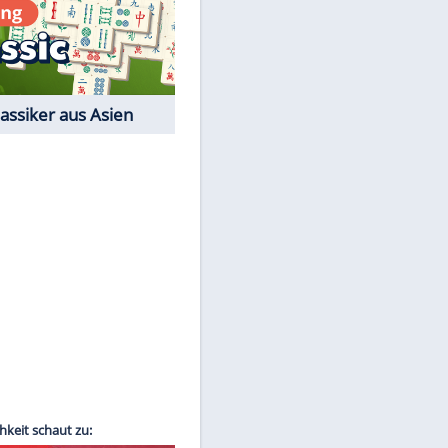
Film-Quiz: Bist Du ein
Cineast?
Kostenlos spielen