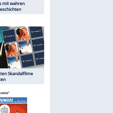
Peinliche Auftritte auf dem
roten Teppich
Cartoons "Das Wahre Leben"