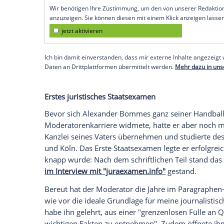
folgte der Wechsel zu Bayer Dormagen in d
Gummersbach. 2003 kehrte er zu Altenh
2. Bundesliga Nord. Ende 2007 beendete 
immer schon völlig klar, dass ich später 
das ist ganz wertfrei gemeint - 'out of opt
dazu.
Trotzdem sei er "mit jeder Faser Mannsch
"Spox".
Füreinander einzustehen und geme
Bereiche des Lebens anwenden, weswegen e
gelernt habe: "Dementsprechend war die
Empfohlener externer Inhalt:
Glomex GmbH
Wir benötigen Ihre Zustimmung, um den von un
anzuzeigen. Sie können diesen mit einem Klick a
jetzt aktivieren