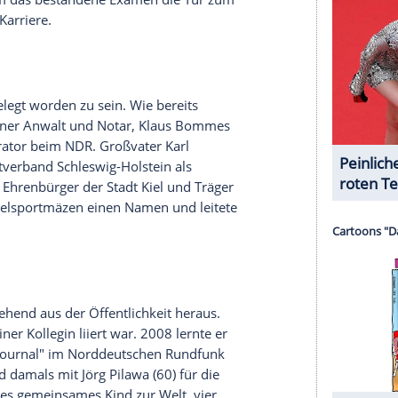
halte angezeigt werden. Damit können personenbezogene
r dazu in unseren Datenschutzhinweisen.
r Handball- und später seiner
er noch mal ein ganz anderes Ziel. Er wollte die
udierte deshalb von 1997 bis 2005 Jura in Kiel
r erfolgreich ab, auch wenn es zwischenzeitlich
 stand das Ergebnis "auf der Kippe", wie er 2012
nd.
ragraphen-Dschungel nie. "Jura ist für mich nach
urnalistische Tätigkeit", erklärte er. Das Studium
n Fülle an Quellen und Informationen die wirklich