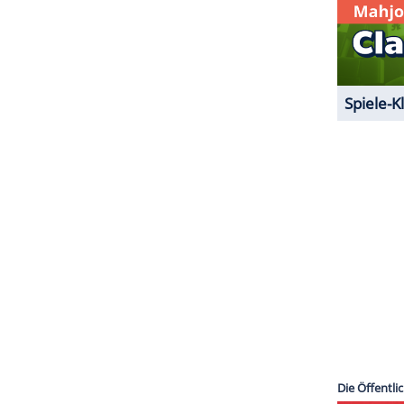
deutsche Act gemütlich: Rapper und Sänger Apache
i.
ZURÜCK ZUR STARTS