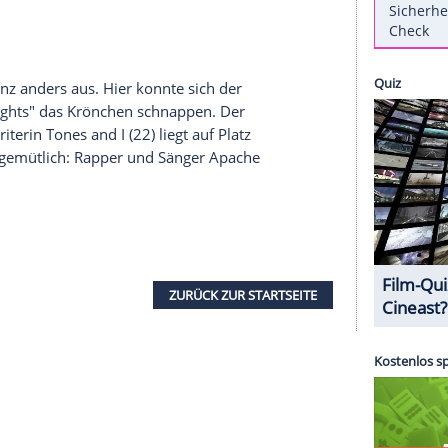
ben den Kultrockern von
AC/DC
gereicht, um mit
r den stärksten
Albumstart
2020 hinzulegen,
 Offiziellen Deutschen
Jahrescharts
zu rocken. Wie
Young
(65) und Co. in die Fußstapfen von
der Spitze der Charts grüßten.
 weiterer internationaler Act in die Top Ten der
ica
landen mit ihrem zweiten Klassik-trifft-auf-
e weiteren Plätze belegen ausschließlich deutsche
n.
on wieder ganz anders aus. Hier konnte sich der
"Blinding Lights" das Krönchen schnappen. Der
er-Songwriterin Tones and I (22) liegt auf Platz