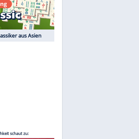
Film-Quiz: Bist Du ein
EITE
Cineast?
Kostenlos spielen