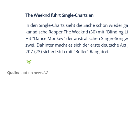
Nur ganze drei starke
Verkaufswochen
ha
ihrem neuen Album "Power Up" nicht nu
sondern sich auch noch an die Spitze der
GfK
Entertainment mitteilt, treten
Angus 
Rammstein
, die 2019 am Jahresende von 
Auffällig ist, dass es neben
AC/DC
nur ein
Album-Jahrescharts geschafft hat:
Metall
Metal-Opus "S&M 2" auf Platz sieben. All
Acts, die allesamt auch auf Deutsch singe
The Weeknd führt Single-Charts an
In den Single-Charts sieht die Sache sch
kanadische Rapper The Weeknd (30) mit 
Hit "Dance Monkey" der australischen Sing