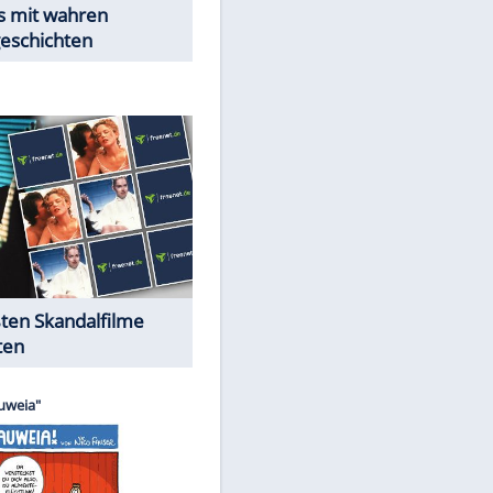
Peinliche Auftritte auf dem
roten Teppich
Cartoons "Das Wahre Leben"