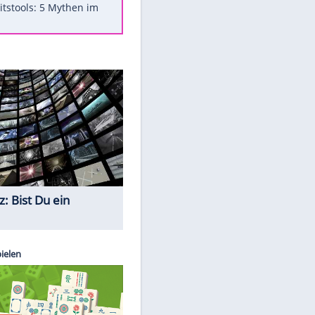
Was bei der Vogelfütterung
wirklich sinnvoll ist
"Infanti-No Go": Pressestimmen
zum Verbleib des FIFA-Chefs
Im Zeitraffer: Die Entwicklung
des Lenkrades
Lebensmittel, die nicht schlecht
werden
Sicherheitstools: 5 Mythen im
Check
Quiz