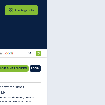
MAIL & CLOUD
Alle Angebote
KOSTENLOSE E-MAIL SICHERN
LOGIN
Video
Empfohlener externer Inhalt: