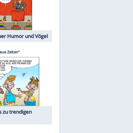
Cartoons mit wahren
Lebensgeschichten
Memo-Spiel