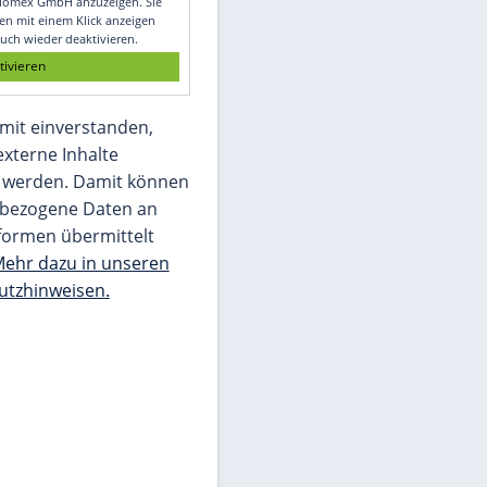
Glomex GmbH
Wir benötigen Ihre Zustimmung, um den
von unserer Redaktion eingebundenen
Inhalt von Glomex GmbH anzuzeigen. Sie
können diesen mit einem Klick anzeigen
lassen und auch wieder deaktivieren.
jetzt aktivieren
Ich bin damit einverstanden,
dass mir externe Inhalte
angezeigt werden. Damit können
personenbezogene Daten an
Drittplattformen übermittelt
werden.
Mehr dazu in unseren
Datenschutzhinweisen.