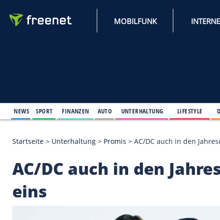
MOBILFUNK
NEWS
SPORT
FINANZEN
AUTO
UNTERHALTUNG
L
Startseite
>
Unterhaltung
>
Promis
>
AC/DC auch in 
AC/DC auch in den J