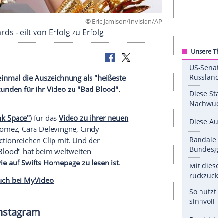
©
Eric Jamison/Invi
board-Awards - eilt von Erfolg zu Erfolg
ard-Awards, einmal die Auszeichnung als "heißeste
cks in 24 Stunden für ihr Video zu "Bad Blood".
Vevo.