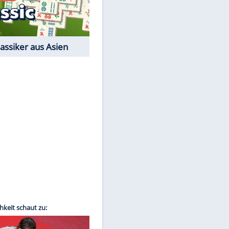
Film-Quiz: Bist Du ein
Cineast?
Kostenlos spielen