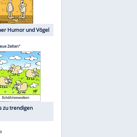
Cartoons mit wahren
Lebensgeschichten
Memo-Spiel
Die größten Skandalfilme