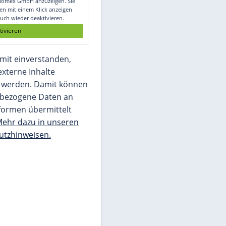
Glomex GmbH
Wir benötigen Ihre Zustimmung, um den
von unserer Redaktion eingebundenen
Inhalt von Glomex GmbH anzuzeigen. Sie
können diesen mit einem Klick anzeigen
lassen und auch wieder deaktivieren.
jetzt aktivieren
Ich bin damit einverstanden,
dass mir externe Inhalte
angezeigt werden. Damit können
personenbezogene Daten an
Drittplattformen übermittelt
werden.
Mehr dazu in unseren
Datenschutzhinweisen.