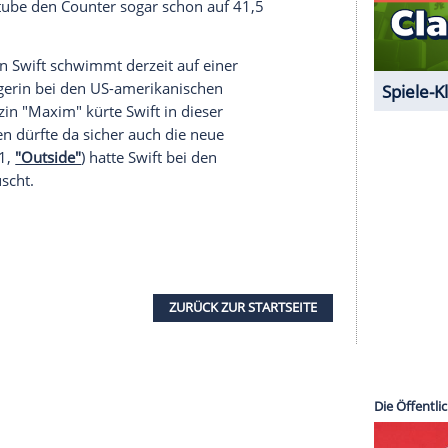
t einem Klick anzeigen lassen und auch wieder
e Inhalte angezeigt werden. Damit können
 übermittelt werden.
Mehr dazu in unseren
1 von 46
deo demnach in den ersten 24 Stunden nach
r andere
Clip
in dieser kurzen
Zeitspanne
. Bisher
n einem Tag für Nicki Minajs (32)
"Anaconda"-Clip
.
eo bei Youtube den Counter sogar schon auf 41,5
gs nicht. Denn
Swift
schwimmt derzeit auf einer