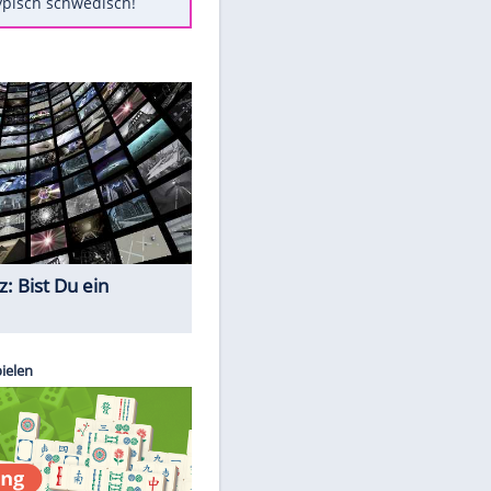
Diese Autos haben uns verlassen
Randale in Dresden: DFB-
Bundesgericht bestätigt Urteil
Mit diesen Tricks wird der Grill
ruckzuck sauber
So nutzt man alte Smartphones
sinnvoll
Das ist typisch schwedisch!
Quiz