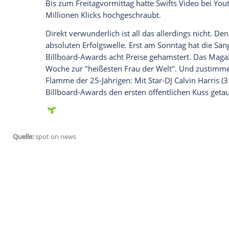
Instagram anzuzeigen. Sie können diesen mi
deaktivieren.
jetzt aktivieren
Ich bin damit einverstanden, dass mir extern
personenbezogene Daten an Drittplattformen
Datenschutzhinweisen.
Circa 20,1 Millionen Aufrufe hat das Vi
Veröffentlichung
gezählt - mehr als jede
lag der
Rekord
bei 19,6 Millionen Views i
Bis zum Freitagvormittag hatte
Swifts
Vid
Millionen
Klicks
hochgeschraubt.
Direkt verwunderlich ist all das allerdin