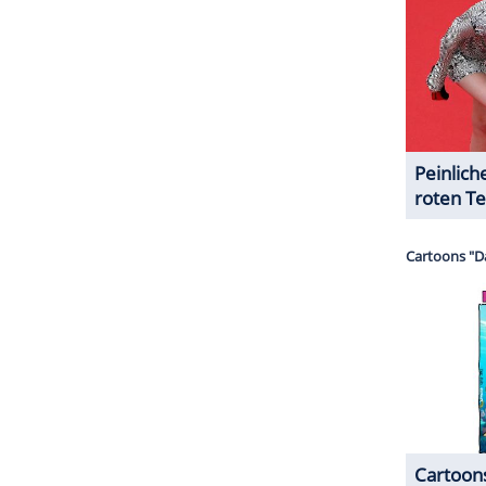
 hat die Sängerin bei den US-amerikanischen
t. Das
Magazin
"Maxim" kürte
Swift
in dieser
d zustimmen dürfte da sicher auch die neue
in Harris
(31,
"Outside"
) hatte
Swift
bei den
n
Kuss
getauscht.
ZURÜCK ZUR STARTS