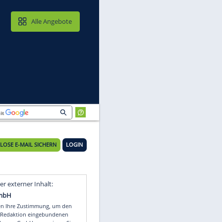
MAIL & CLOUD
Alle Angebote
KOSTENLOSE E-MAIL SICHERN
LOGIN
Video
Empfohlener externer Inhalt: