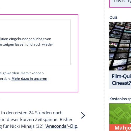
ft
(25,
"Blank Space"
) für das
Video zu ihrer neuen
t.
Selena Gomez
,
Cara Delevingne
,
Cindy
 sie in dem actionreichen
Clip
mit. Und der
 Denn "Bad Blood" hat beim weltweiten
fgestellt,
wie auf Swifts
Homepage
zu lesen ist
.
ie gratis auch bei MyVideo
mez bei Instagram
1 von 46
 unserer Redaktion eingebundenen Inhalt von