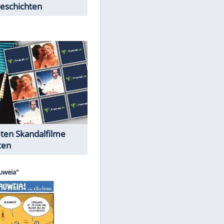
Peinliche Auftritte auf dem
roten Teppich
Cartoons "Das Wahre Leben"