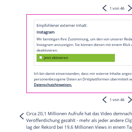
Einen echten
Starauflauf
hatte
Taylor Swi
Single "Bad Blood"
zusammengetrommel
Crawford
,
Ellie Goulding
... Alle mischen
Aufwand
scheint sich gelohnt zu haben.
Videoanbieter
Vevo
einen Klick-Rekord au
Das Rekord-Video zu "Bad Blood" sehen S
So präsentiert sich Selena Go
Empfohlener externer Inhalt:
Instagram
Wir benötigen Ihre Zustimmung, um den von