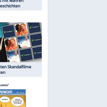
Peinliche Auftritte auf dem
roten Teppich
Cartoons "Das Wahre Leben"