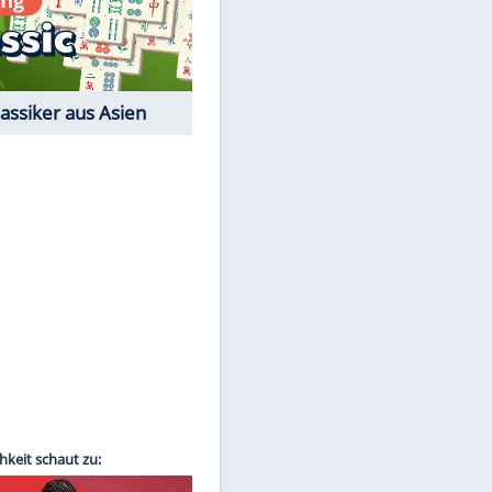
Film-Quiz: Bist Du ein
Cineast?
Kostenlos spielen