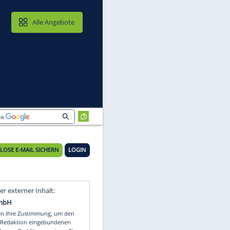
MAIL & CLOUD
Alle Angebote
KOSTENLOSE E-MAIL SICHERN
LOGIN
Video
Empfohlener externer Inhalt: