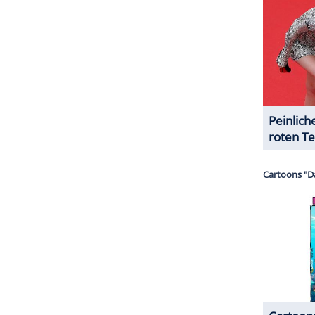
g Mai 2020 hatte sich dann der Streamingdienst
rd der "Snyder-Cut" 2021 exklusiv zu sehen
in gibt es noch nicht. Die alternative
 oder als sechsteilige Serie erscheinen.
ZURÜCK ZUR STARTS