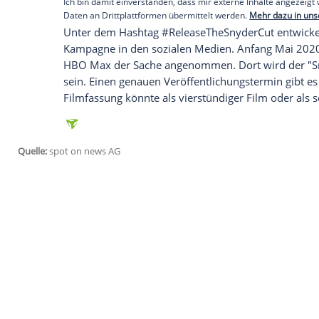
der neuen Version von "Justice League" 
Snyder
musste damals die Produktion von
Familientragödie vorzeitig verlassen. D
Premiere des Films im November 2017 ze
und sehnten sich nach einer Filmversion
Empfohlener externer Inhalt:
Glomex GmbH
Wir benötigen Ihre Zustimmung, um den von un
anzuzeigen. Sie können diesen mit einem Klick a
jetzt aktivieren
Ich bin damit einverstanden, dass mir externe In
Daten an Drittplattformen übermittelt werden.
Meh
Unter dem Hashtag #ReleaseTheSnyderCut