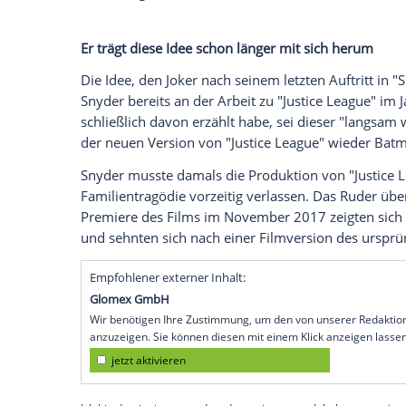
Buyers Club") wieder in der Rolle des Ve
Zack Snyder
(54) nun im Interview mit 
YouTube-Kanal "Beyond The Trailer"
. Do
komplett neuen Look spendiert.
"Ich wollte natürlich das, was zuvor gesc
fand", beginnt
Snyder
seine Ausführungen.
gezogen, seit dem letzten Auftritt des Bat
lebensmüder Joker, würde ich sagen", so 
Detail zu gehen.
Er trägt diese Idee schon länger mit sich
Die Idee, den Joker nach seinem letzten Au
Snyder
bereits an der Arbeit zu "Justice
schließlich davon erzählt habe, sei dies