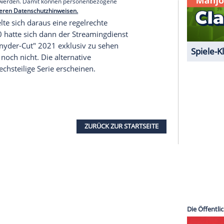
wieder
Batman
gegenüber zu stellen.
 "Justice League" aufgrund einer
as Ruder übernahm Joss Whedon (56). Nach der
igten sich einige Fans enttäuscht vom Ergebnis
 des ursprünglichen Regisseurs.
serer Redaktion eingebundenen Inhalt von Glomex GmbH
nzeigen lassen und auch wieder deaktivieren.
halte angezeigt werden. Damit können personenbezogene
r dazu in unseren Datenschutzhinweisen.
 entwickelte sich daraus eine regelrechte