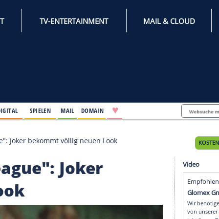
INTERNET
TV-ENTERTAINMENT
♥
IFESTYLE
DIGITAL
SPIELEN
MAIL
DOMAIN
ustice League": Joker bekommt völlig neuen Look
ce League": Joker