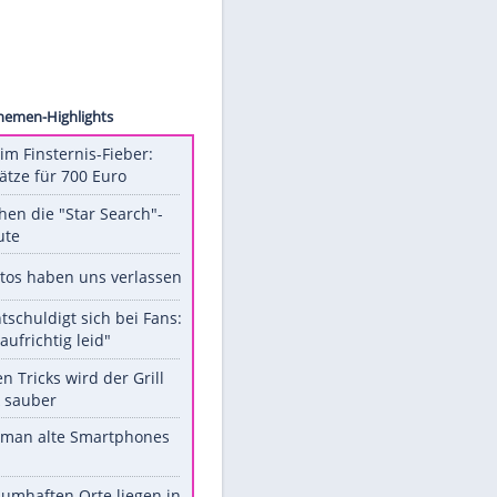
t Inc.
Unsere Themen-Highlights
Spanien im Finsternis-Fieber:
Balkonplätze für 700 Euro
Das machen die "Star Search"-
Stars heute