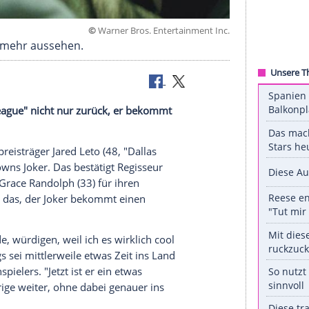
©
Warner Bros. Entertainmen
eague" nicht mehr aussehen.
's Justice League" nicht nur zurück, er bekommt
lüpft Oscarpreisträger
Jared Leto
(48, "Dallas