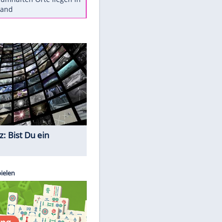
Diese Autos haben uns verlassen
Reese entschuldigt sich bei Fans:
"Tut mir aufrichtig leid"
Mit diesen Tricks wird der Grill
ruckzuck sauber
So nutzt man alte Smartphones
sinnvoll
Diese traumhaften Orte liegen in
Deutschland
Quiz