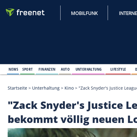
MOBILFUNK
NEWS
SPORT
FINANZEN
AUTO
UNTERHALTUNG
L
Startseite
>
Unterhaltung
>
Kino
>
"Zack Snyder's J
"Zack Snyder's Justi