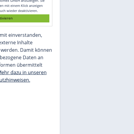
Glomex GmbH
Wir benötigen Ihre Zustimmung, um den
von unserer Redaktion eingebundenen
Inhalt von Glomex GmbH anzuzeigen. Sie
können diesen mit einem Klick anzeigen
lassen und auch wieder deaktivieren.
jetzt aktivieren
Ich bin damit einverstanden,
dass mir externe Inhalte
angezeigt werden. Damit können
personenbezogene Daten an
Drittplattformen übermittelt
werden.
Mehr dazu in unseren
Datenschutzhinweisen.