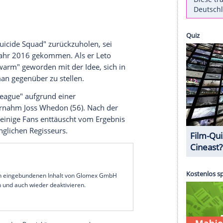
rbrecher-Clowns Joker. Das bestätigt Regisseur
Moderatorin
Grace Randolph
(33) für ihren
ch nicht nur das, der Joker bekommt einen
haffen wurde, würdigen, weil ich es wirklich cool
 Allerdings sei mittlerweile etwas Zeit ins Land
man-Gegenspielers. "Jetzt ist er ein etwas
der 54-Jährige weiter, ohne dabei genauer ins
 herum
ftritt in "
Suicide Squad
" zurückzuholen, sei
 League" im Jahr 2016 gekommen. Als er
Leto
er "langsam warm" geworden mit der Idee, sich in