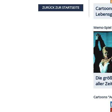
angedeutet - Tränen im Regen etwa - da scheint sie
 der durch
Jeans
neue Kräfte unter den
Mutanten
ses wird nur an der Oberfläche gekratzt. Der Film
u fesseln - was am mangelnden Tiefgang des
 zwar nicht fehlen, aber selbst der geht relativ
hauer mit der Frage zurück: Wie ist denn das nun
l ansprechender Action-Szenen inhaltlich nicht
 was die halbe Miete wäre. Mit diesem
sicherlich mehr drin gewesen. So wird die "X-
s McAvoy
, Nicholas Hoult und Michael