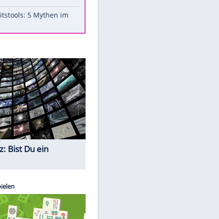
Aufruhr!
Was bei der Vogelfütterung
wirklich sinnvoll ist
"Infanti-No Go": Pressestimmen
zum Verbleib des FIFA-Chefs
Im Zeitraffer: Die Entwicklung
des Lenkrades
Lebensmittel, die nicht schlecht
werden
Sicherheitstools: 5 Mythen im
Check
Quiz