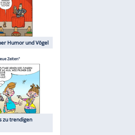
EITE
Cartoons mit wahren
Lebensgeschichten
Memo-Spiel