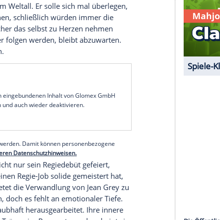
lt es an Schlagkraft
lter Frauenpower auf. Im Fokus stehen neben
nnifer Lawrence
(28, "Silver Linings") und
Jessica
aufen den Männern klar den Rang ab.
Turner
liefert
ergleich zur - im Film verhältnismäßig kurzen -
einer
Jessica Chastain
trotzdem blass. Selbst als
em
Jean Grey
aufsteigt, fehlt
Sophie Turner
der
a Stark
aus "
Game of Thrones
" wird wohl noch
rt - einmal mehr -
Jennifer Lawrence
alias Raven
(40, "Split") alias Professor
Charles Xavier
eine
 Mission im Weltall. Er solle sich mal überlegen,
mzubenennen, schließlich würden immer die
die Filmemacher das selbst zu Herzen nehmen