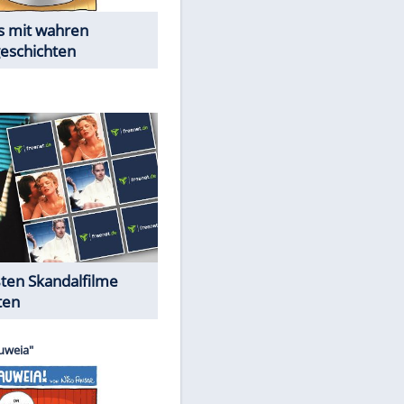
Die Öffentlichkeit schaut zu:
Peinliche Auftritte auf dem
roten Teppich
Cartoons "Das Wahre Leben"