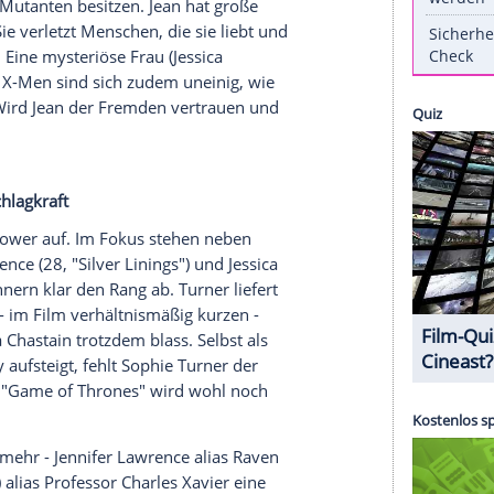
r "X-Men"-Reihe. Dieses Mal steht "
Game of
an Grey
im Fokus. Schafft die gebürtige Britin
tar zur Kinoheldin? Und kann die Mutanten-Reihe
l wird
Jean Grey
(
Sophie Turner
) von einer
st das Leben kostet. Die Kraft, die sie dadurch
 die anderen
Mutanten
besitzen.
Jean
hat große
ollieren. Sie verletzt Menschen, die sie liebt und
nter Stelle. Eine mysteriöse Frau (
Jessica
usweg an. Die X-Men sind sich zudem uneinig, wie
sie töten? Wird
Jean
der Fremden vertrauen und