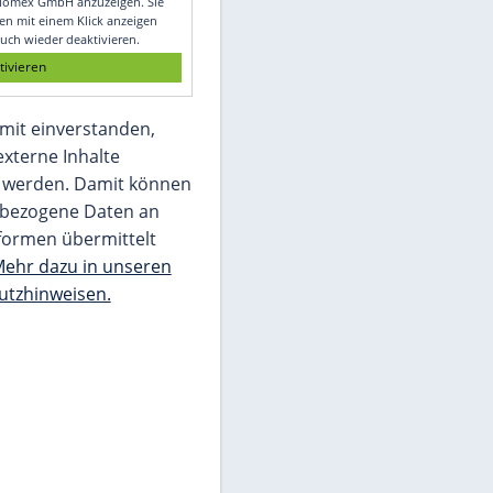
Glomex GmbH
Wir benötigen Ihre Zustimmung, um den
von unserer Redaktion eingebundenen
Inhalt von Glomex GmbH anzuzeigen. Sie
können diesen mit einem Klick anzeigen
lassen und auch wieder deaktivieren.
jetzt aktivieren
Ich bin damit einverstanden,
dass mir externe Inhalte
angezeigt werden. Damit können
personenbezogene Daten an
Drittplattformen übermittelt
werden.
Mehr dazu in unseren
Datenschutzhinweisen.