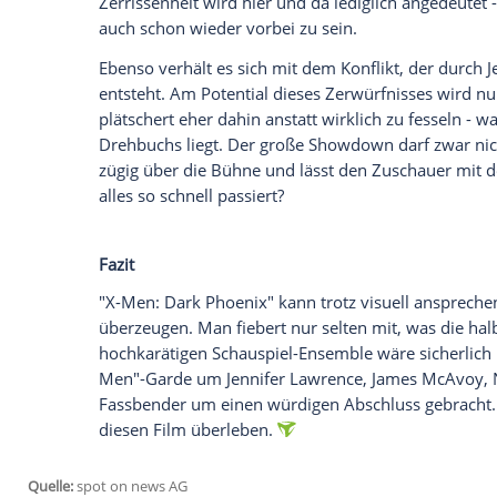
werden und weitere Filme mit geballter 
Dann sollte aber auch der Plot mehr zu b
Empfohlener externer Inhalt:
Glomex GmbH
Wir benötigen Ihre Zustimmung, um den von un
anzuzeigen. Sie können diesen mit einem Klick a
jetzt aktivieren
Ich bin damit einverstanden, dass mir externe In
Daten an Drittplattformen übermittelt werden.
Meh
Simon Kinberg (45) hat bei "X-Men: Dark
sondern auch das Drehbuch verfasst. Wäh
kann die Story nicht unbedingt überzeug
Dark
Phoenix
durchaus visuell anspreche
Die Veränderung, die
Jean
durchlebt, wurd