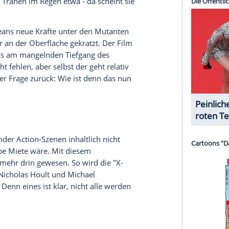
Frauenpower folgen werden, bleibt abzuwarten.
ieten haben.
serer Redaktion eingebundenen Inhalt von Glomex GmbH
nzeigen lassen und auch wieder deaktivieren.
halte angezeigt werden. Damit können personenbezogene
r dazu in unseren Datenschutzhinweisen.
Phoenix
" nicht nur sein Regiedebüt gefeiert,
rend er seinen Regie-Job solide gemeistert hat,
en. Zwar bietet die Verwandlung von
Jean Grey
zu
nde Szenen, doch es fehlt an emotionaler Tiefe.
e nicht glaubhaft herausgearbeitet. Ihre innere