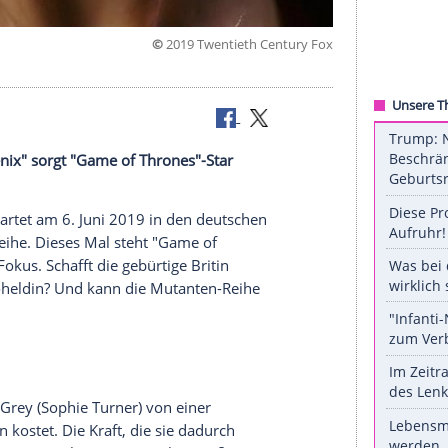
©
2019 Twentieth Centu
nix"
 "Dark
Phoenix
" sorgt "
Game of Thrones
"-Star
 Wirbel.
Phoenix
" startet am 6. Juni 2019 in den deutschen