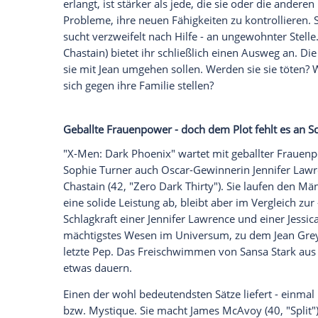
Kinos und ist bereits der zwölfte Film de
Thrones
"-Star
Sophie Turner
(23) alias
Je
damit endgültig den Sprung vom Seriens
überhaupt noch überzeugen?
Jean Grey
spaltet die X-Men
Während einer heiklen Mission im Weltal
kosmischen Energie absorbiert, die sie fa
erlangt, ist stärker als jede, die sie oder
Probleme, ihre neuen Fähigkeiten zu kontr
sucht verzweifelt nach Hilfe - an ungewoh
Chastain
) bietet ihr schließlich einen A
sie mit
Jean
umgehen sollen. Werden sie 
sich gegen ihre Familie stellen?