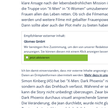
Geballte Frauenpower - doch dem Plot feh
"X-Men: Dark
Phoenix
" wartet mit gebal
Sophie Turner
auch Oscar-Gewinnerin
Je
Chastain
(42, "Zero Dark Thirty"). Sie l
eine solide Leistung ab, bleibt aber im V
Schlagkraft einer
Jennifer Lawrence
und 
mächtigstes Wesen im Universum, zu d
letzte Pep. Das Freischwimmen von
Sans
etwas dauern.
Einen der wohl bedeutendsten Sätze liefe
bzw. Mystique. Sie macht
James McAvoy
klare Ansage nach der lebensbedrohlichen
die Truppe von "X-Men" in "X-Women" u
Frauen allen das Leben retten. Ob sich 