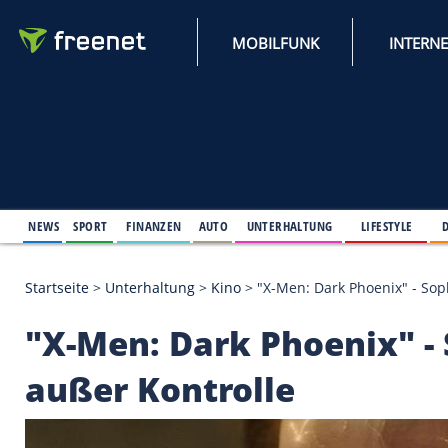
MOBILFUNK
NEWS
SPORT
FINANZEN
AUTO
UNTERHALTUNG
L
Startseite
>
Unterhaltung
>
Kino
>
"X-Men: Dark Pho
"X-Men: Dark Phoeni