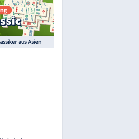
Film-Quiz: Bist Du ein
Cineast?
Kostenlos spielen