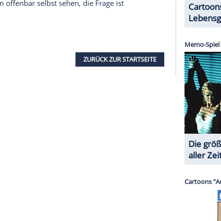
Menschen - unbändige Sehnsucht nach etwas oder
. "Wir befinden uns in einem Zustand des
chlürfen das alte Badewasser anderer Leute. Und
s Bild. In Emily Brontës Romanvorlage geht es um
, Rache und Begehren. Der Stoff wirkt, als hätte
ar andersrum: Beim Brontë Women's Writing
n mit 14 zum ersten Mal gelesen hat und er etwas
 geweckt hätte: "Ich war wie besessen. Dieses Buch
shaw und Jacob Elordi (28) als Heathcliff hat sie