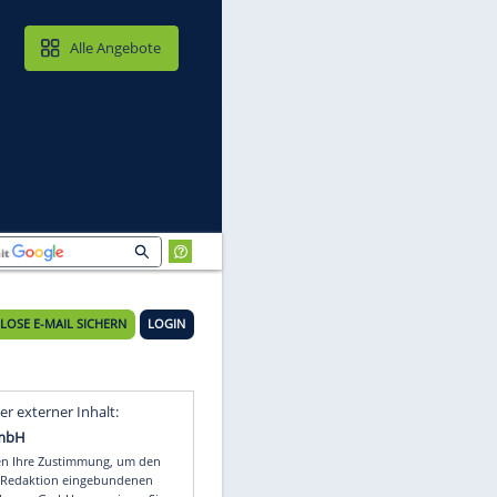
MAIL & CLOUD
Alle Angebote
KOSTENLOSE E-MAIL SICHERN
LOGIN
Video
Empfohlener externer Inhalt: