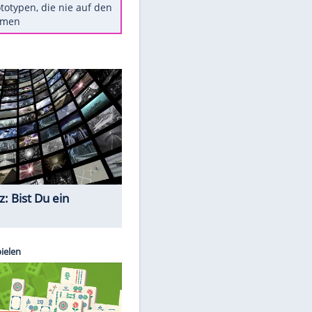
Diese TV-Legenden sind bis
heute unvergessen
Woran man Menschen mit
niedrigem EQ erkennt
Torlos gegen Kaiserslautern:
Stotterstart von Wolfsburg
Ist ein Vulkanausbruch in
Deutschland möglich?
5 VW-Prototypen, die nie auf den
Markt kamen
Quiz