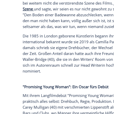
Lust und Rache - ein Stoff, der nur auf si
Wenn sich am 14. Februar Paare mit Pop
den Valentinstag mit der Neuverfilmung "W
etwas gefasst machen. Diesmal hat sich E
angenommen - und die ist für alles bekann
bedeutet Liebe Obsession, Sehnsucht Ab
Schamgrenzen.
Das hat die Regisseurin auch in ihrem let
Protagonist schon mal das Badewannenwas
bei weitem nicht die verstörendste Szene
Szene
und sagte, wir seien es nur nicht 
"Den Boden einer Badewanne abzuschle
den man nicht haben kann, völlig außer sich
seltsamer als das, was wir tun, wenn niem
Die 1985 in London geborene Künstlerin 