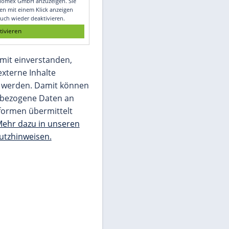
Glomex GmbH
Wir benötigen Ihre Zustimmung, um den
von unserer Redaktion eingebundenen
Inhalt von Glomex GmbH anzuzeigen. Sie
können diesen mit einem Klick anzeigen
lassen und auch wieder deaktivieren.
jetzt aktivieren
Ich bin damit einverstanden,
dass mir externe Inhalte
angezeigt werden. Damit können
personenbezogene Daten an
Drittplattformen übermittelt
werden.
Mehr dazu in unseren
Datenschutzhinweisen.