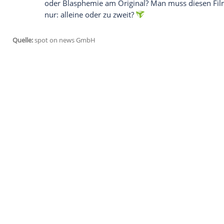
Globes bis BAFTA.
Ob Rache, Dazugehörigkeit, Dinge oder 
jemandem ist für Fennell ein Hauptmotiv
Verlangens", sagte sie dazu. "Wir alle s
das macht uns wütend."
Fennell war "besessen" von "Sturmhöhe"
Da passt "Wuthering Heights" perfekt in
Klassenunterschiede, zerstörerische Liebe
er nur auf Fennell gewartet. Doch es w
Festival erzählte sie, dass sie den Roma
"Ursprüngliches" oder "Primitives" in ihr
hat mich in den Wahnsinn getrieben."
Mit Margot Robbie (35) als Catherine Earn