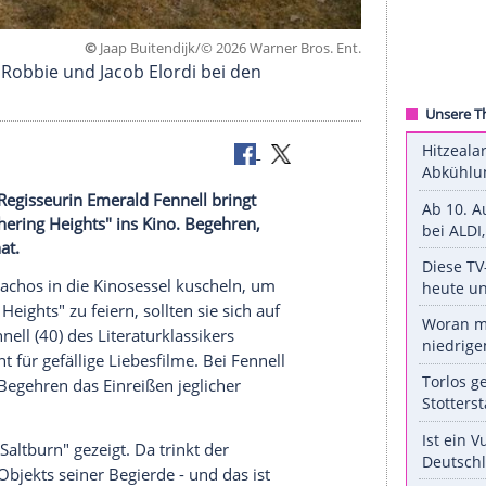
©
Jaap Buitendijk/© 2026 Warner Bro
ler Margot Robbie und Jacob Elordi bei den
ben kann: Regisseurin Emerald Fennell bringt
lmung "Wuthering Heights" ins Kino. Begehren,