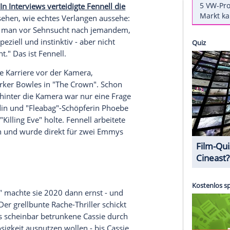
e gewartet hat.
corn und Nachos in die Kinosessel kuscheln, um
uthering Heights" zu feiern, sollten sie sich auf
merald Fennell (40) des Literaturklassikers
t, nur nicht für gefällige Liebesfilme. Bei Fennell
grund und Begehren das Einreißen jeglicher
zten Coup "Saltburn" gezeigt. Da trinkt der
ser des Objekts seiner Begierde - und das ist
 des Films.
In Interviews verteidigte Fennell die
gewohnt zu sehen, wie echtes Verlangen aussehe:
cken, wenn man vor Sehnsucht nach jemandem,
 ist, ist speziell und instinktiv - aber nicht
and zusieht." Das ist Fennell.
begann ihre Karriere vor der Kamera,