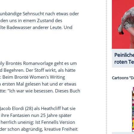
serer Redaktion eingebundenen Inhalt von Glomex GmbH
nzeigen lassen und auch wieder deaktivieren.
halte angezeigt werden. Damit können personenbezogene
r dazu in unseren Datenschutzhinweisen.
 Wannenwasser, der Fennells Ruf als furcht- und
en und Ideen endgültig festigte. Ein Dark-
chiede, Obsession und soziale Fantasien, erzählt
l verband diesmal Horror, Humor und Erotik so
in konnte, ob man gerade angewidert, angetörnt
aming-Hit sammelte Nominierungen von Golden