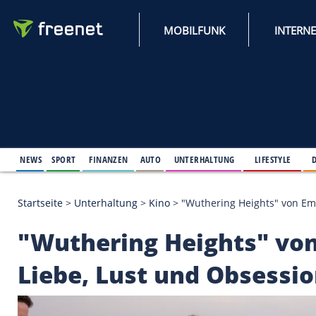
MOBILFUNK
NEWS
SPORT
FINANZEN
AUTO
UNTERHALTUNG
L
Startseite
>
Unterhaltung
>
Kino
>
"Wuthering Heigh
"Wuthering Heights"