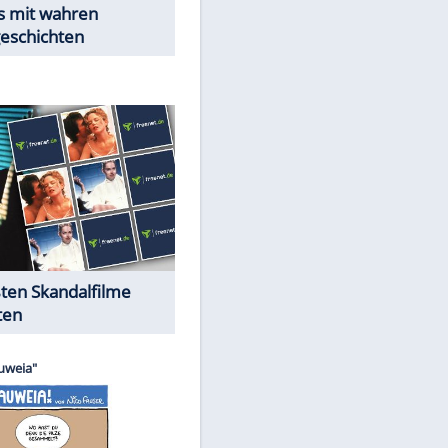
Peinliche Auftritte auf dem
roten Teppich
Cartoons "Das Wahre Leben"