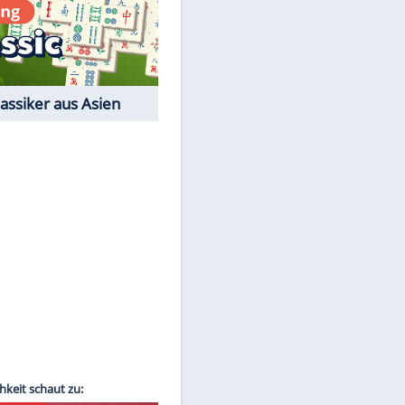
Film-Quiz: Bist Du ein
Cineast?
Kostenlos spielen