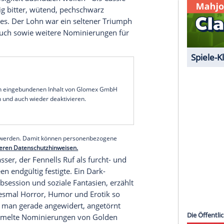
s Camilla Parker Bowles in "The Crown". Schon
er Wechsel hinter die Kamera war nur eine Frage
h ihre Freundin und "Fleabag"-Schöpferin Phoebe
' Room von "Killing Eve" holte. Fennell arbeitete
riterin hoch und wurde direkt für zwei Emmys
rs Debüt
ung Woman" machte sie 2020 dann ernst - und
roduktion. Der grellbunte Rache-Thriller schickt
ppenstift als scheinbar betrunkene Cassie durch
iche Hilflosigkeit ausnutzen wollen - bis Cassie
st gleichzeitig bitter, wütend, pechschwarz
eines Genres. Der Lohn war ein seltener Triumph
Originaldrehbuch sowie weitere Nominierungen für