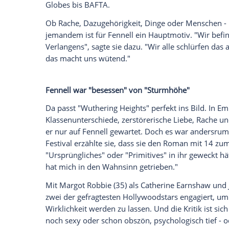
Regie und Film.
Empfohlener externer Inhalt:
Glomex GmbH
Wir benötigen Ihre Zustimmung, um den von un
anzuzeigen. Sie können diesen mit einem Klick a
jetzt aktivieren
Ich bin damit einverstanden, dass mir externe In
Daten an Drittplattformen übermittelt werden.
Meh
2023 folgte "Saltburn", der Film mit dem
schamlose Regisseurin mit eigenen Vision
Academia-Fiebertraum über Klassenunters
in hochästhetischer Bildsprache. Fennel
spielerisch, dass man sich nie sicher se
oder amüsiert sein soll. Auch der Stre