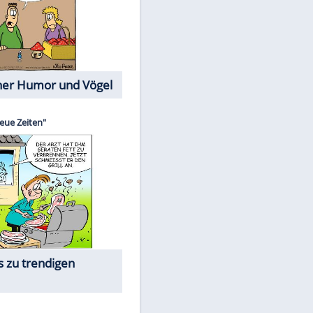
Cartoons mit wahren
Lebensgeschichten
Memo-Spiel
EITE