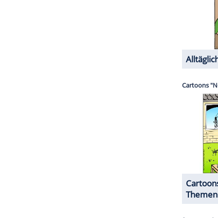
agiert, um ihre Fantasien nun 25 Jahre später
ik ist sich herrlich uneinig: Ist Fennells Version
ch tief - oder schon abgründig, kreative Freiheit
iesen Film offenbar selbst sehen, die Frage ist
ZURÜCK ZUR STARTS