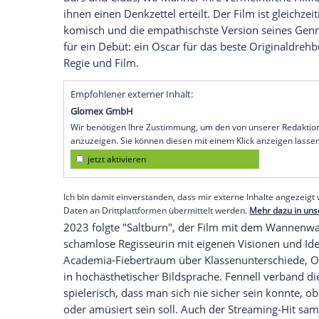
international bekannt wurde sie 2019 al
damals schrieb sie eigene Drehbücher, d
der Zeit. Großen Anteil daran hatte auc
Waller-Bridge (40), die sie in den Writers
sich im Autorenraum schnell zur Head W
nominiert.
"Promising Young Woman": Ein Oscar fü
Mit ihrem Langfilmdebüt "Promising Yo
praktisch alles selbst: Drehbuch, Regie, P
Carey Mulligan (40) mit verschmierten Li
Bars und Clubs, wo Männer ihre vermeintl
ihnen einen Denkzettel erteilt. Der Film i
komisch und die empathischste Version s
für ein Debüt: ein Oscar für das beste 