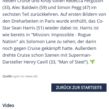
Neben
Cruise
und
Kirby
sollen Rebecca Ferguson
(33), Alec Baldwin (59) und Simon Pegg (47) im
sechsten Teil zurückkehren. Auf ersten Bildern von
den
Dreharbeiten
in
Paris
wurde enthüllt, das Co-
Star Sean Harris (51) wieder dabei ist. Harris ist
wie bereits in "Mission: Impossible - Rogue
Nation" als Solomon Lane zu sehen, der darin
noch gegen
Cruise
gekämpft hatte. Außerdem
drehte
Cruise
schon Szenen mit Superman-
Darsteller Henry Cavill (33, "Man of Steel").
Quelle:
spot on news AG
ZURÜCK ZUR STARTSEITE
Video