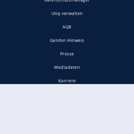
Utiq verwalten
AGB
Gender-Hinweis
Presse
Mediadaten
Karriere
Vertragskündigung
Vertrag widerrufen
gekennzeichnet mit