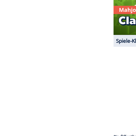
e) für "
Trainspotting
2" vor der Kamera stehen.
rtet.
ZURÜCK ZUR STARTS