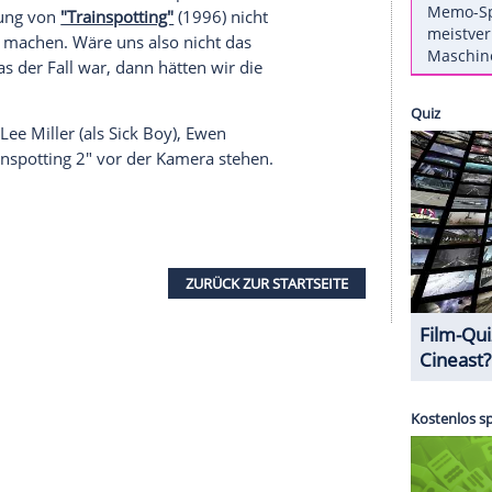
ür die
Dreharbeiten
zu "
Trainspotting
2" sei
isseur
Danny Boyle
(59) selbst, der auf der
h
schrieb, dass die
Dreharbeiten
in Schottland
Gregor
(44), der wieder in seiner Rolle als Renton
"
erklärt, dass die
Dreharbeiten
noch nicht
 Mai".
gor
. Dieses sei vor kurzem angekommen und
 Fall gewesen, so ist sich der Schauspieler sicher,
iginalbesetzung von
"Trainspotting"
(1996) nicht
aches Sequel machen. Wäre uns also nicht das
orden, was der Fall war, dann hätten wir die
r Johnny Lee Miller (als Sick Boy), Ewen