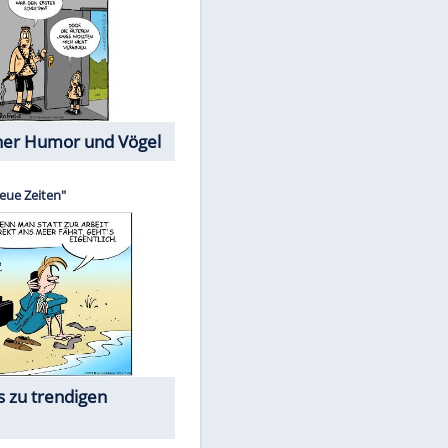
Cartoons mit wahren
Lebensgeschichten
Memo-Spiel