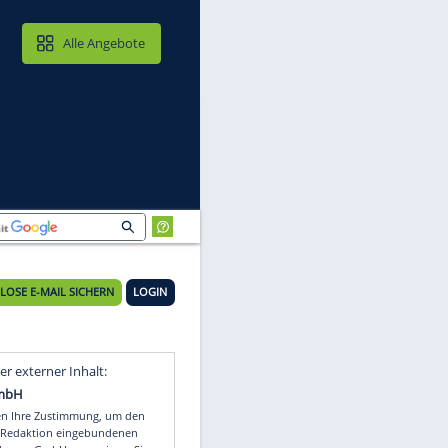
MAIL & CLOUD
Alle Angebote
KOSTENLOSE E-MAIL SICHERN
LOGIN
n
Video
Empfohlener externer Inhalt: