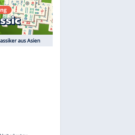
EITE
Film-Quiz: Bist Du ein
Cineast?
Kostenlos spielen