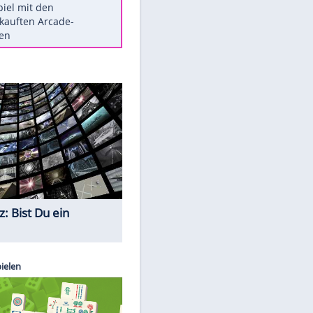
Die größten Mythen über
Medikamente
Berlins Matchwinner Grönning:
"Veränderte Perspektive"
Vorsicht: Diese 17 Dinge hassen
Katzen
Illegales Asphalt-Kartell muss
Mio-Strafe zahlen
Memo-Spiel mit den
meistverkauften Arcade-
Maschinen
Quiz