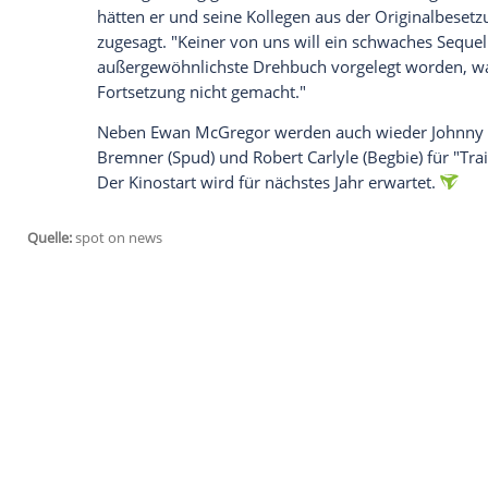
er vom Drehbuch hält.
Jüngst gab es Gerüchte, der Startschuss f
bereits gefallen. Auslöser dafür war Reg
Facebook-Seite von Humans of Edinburg
begonnen hätten. Nun hat aber
Ewan Mc
zurückkehren wird, der
Website "Collider
angelaufen sind, "wir starten gegen Ende
Auch zum Drehbuch äußerte sich
McGre
"richtig, richtig gut". Wäre dies nicht der
hätten er und seine Kollegen aus der Or
zugesagt. "Keiner von uns will ein schw
außergewöhnlichste Drehbuch vorgelegt w
Fortsetzung nicht gemacht."
Neben
Ewan McGregor
werden auch wiede