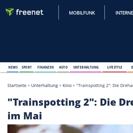
MOBILFUNK
NEWS
SPORT
FINANZEN
AUTO
UNTERHALTUNG
L
Startseite
>
Unterhaltung
>
Kino
>
"Trainspotting 2
"Trainspotting 2": D