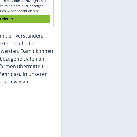
Glomex GmbH
Wir benötigen Ihre Zustimmung, um den
von unserer Redaktion eingebundenen
Inhalt von Glomex GmbH anzuzeigen. Sie
können diesen mit einem Klick anzeigen
lassen und auch wieder deaktivieren.
jetzt aktivieren
Ich bin damit einverstanden,
dass mir externe Inhalte
angezeigt werden. Damit können
personenbezogene Daten an
Drittplattformen übermittelt
werden.
Mehr dazu in unseren
Datenschutzhinweisen.