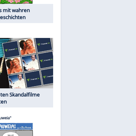
Die Öffentlichkeit schaut zu:
Peinliche Auftritte auf dem
roten Teppich
Cartoons "Das Wahre Leben"