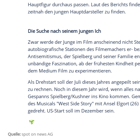
Spielberg
(74) drehen? Na klar,
Steven Sp
"The Hollywood Reporter" berichtet
, pla
Jugendjahre, die er in den späten 50er 
verbrachte, als Coming-of-Age-Drama umz
mit seinem langjährigen Arbeitskollegen
Regie wird er zudem auch die Produkti
Auch eine der Hauptrollen des noch titel
sein. So sei "Dawson's Creek"-Star
Michel
beschriebenen Rolle zu sehen - mit ihren
Hauptfigur durchaus passen. Laut des Ber
zeitnah den jungen Hauptdarsteller zu fi
Die Suche nach seinem jungen Ich
Zwar werde der Junge im Film anscheine