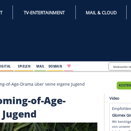
INTERNET
TV-ENTERTAINMENT
♥
IFESTYLE
DIGITAL
SPIELEN
MAIL
DOMAIN
 plant Coming-of-Age-Drama über seine eigene Jugend
ant Coming-of-Age-