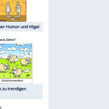
Cartoons mit wahren
Lebensgeschichten
Memo-Spiel
Die größten Skandalfilme