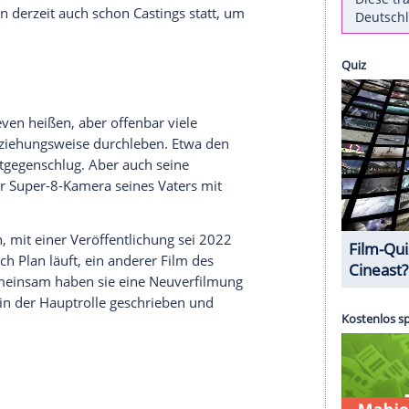
ielberg
!
Wie die US-amerikanische Branchenseite
nt der "Gefährten"-Regisseur seine prägenden
und frühen 60er Jahre im US-Bundesstaat
Arizona
usetzen. Das Skript dafür soll
Spielberg
bereits
Tony Kushner
(64) verfasst haben, neben der
on übernehmen.
losen Projekts soll bereits namhaft besetzt worden
le Williams
(40) in einer noch nicht genauer
 40 Jahren könnte der Part als Mutter der
ichts finden derzeit auch schon Castings statt, um
nden.
nd nicht
Steven
heißen, aber offenbar viele