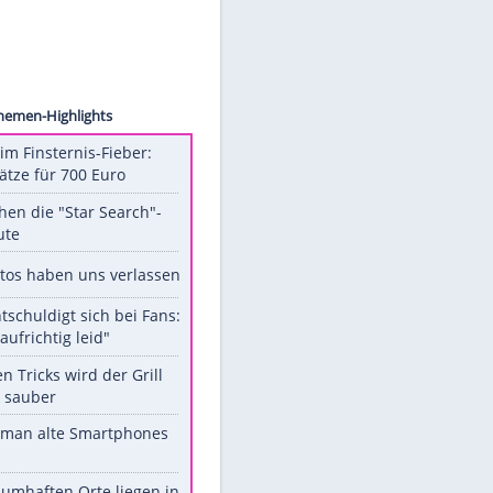
ct.com
Unsere Themen-Highlights
Spanien im Finsternis-Fieber:
Balkonplätze für 700 Euro
Das machen die "Star Search"-
Stars heute