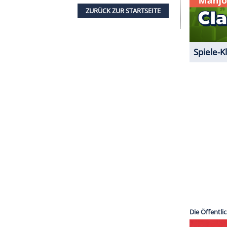
chers er- beziehungsweise durchleben. Etwa den
 Familie entgegenschlug. Aber auch seine
 Kindheit per Super-8-Kamera seines Vaters mit
angepeilt sein, mit einer Veröffentlichung sei 2022
nn alles nach Plan läuft, ein anderer Film des
ommen. Gemeinsam haben sie eine Neuverfilmung
 Elgort (26) in der Hauptrolle geschrieben und
ZURÜCK ZUR STARTS