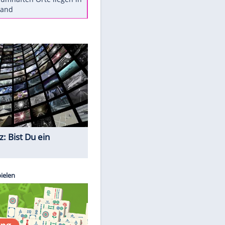
Diese Autos haben uns verlassen
Reese entschuldigt sich bei Fans:
"Tut mir aufrichtig leid"
Mit diesen Tricks wird der Grill
ruckzuck sauber
So nutzt man alte Smartphones
sinnvoll
Diese traumhaften Orte liegen in
Deutschland
Quiz