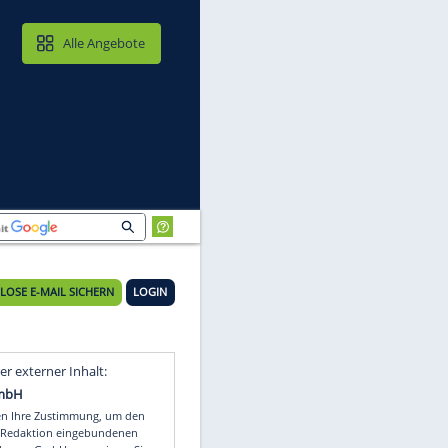
MAIL & CLOUD
Alle Angebote
KOSTENLOSE E-MAIL SICHERN
LOGIN
Video
Empfohlener externer Inhalt: