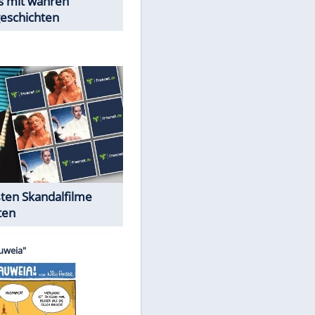
Peinliche Auftritte auf dem
roten Teppich
Cartoons "Das Wahre Leben"