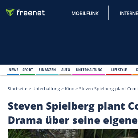
MOBILFUNK
NEWS
SPORT
FINANZEN
AUTO
UNTERHALTUNG
L
Startseite
>
Unterhaltung
>
Kino
>
Steven Spielberg
Steven Spielberg pl