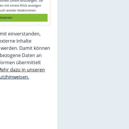
Glomex GmbH
Wir benötigen Ihre Zustimmung, um den
von unserer Redaktion eingebundenen
Inhalt von Glomex GmbH anzuzeigen. Sie
können diesen mit einem Klick anzeigen
lassen und auch wieder deaktivieren.
jetzt aktivieren
Ich bin damit einverstanden,
dass mir externe Inhalte
angezeigt werden. Damit können
personenbezogene Daten an
Drittplattformen übermittelt
werden.
Mehr dazu in unseren
Datenschutzhinweisen.