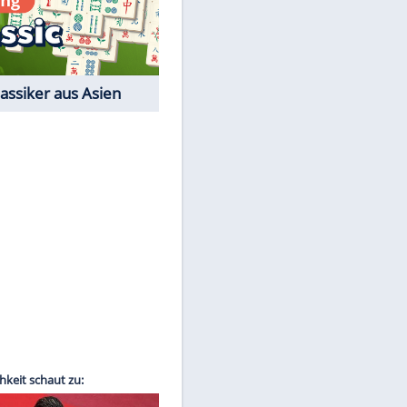
Film-Quiz: Bist Du ein
Cineast?
Kostenlos spielen
EITE