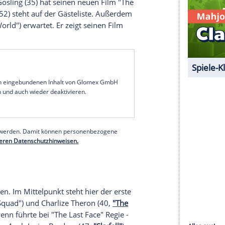
tayoon Shahabi
(48) komplett.
 laufen, haben es in sich. Gleich zur Eröffnung
afé Society" gezeigt.
Steve Carell
(53, "Freeheld -
,
"Batman v Superman: Dawn of Justice"
),
Kristen
Lively
(28,
"The Shallows"
) werden über den roten
 ihrem Ehemann
Ryan Reynolds
(39,
"Deadpool"
)
5) und
Julia Roberts
(48) spielen in
Jodie Fosters
ollen. Clooneys Ehefrau Amal ist mit nach
Cannes
Vater Ryan Gosling (35) hat seinen neuen Film "The
ell Crowe (52) steht auf der Gästeliste. Außerdem
"Jurassic World") erwartet. Er zeigt seinen Film