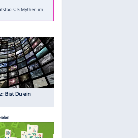
Aufruhr!
Was bei der Vogelfütterung
wirklich sinnvoll ist
"Infanti-No Go": Pressestimmen
zum Verbleib des FIFA-Chefs
Im Zeitraffer: Die Entwicklung
des Lenkrades
Lebensmittel, die nicht schlecht
werden
Sicherheitstools: 5 Mythen im
Check
Quiz