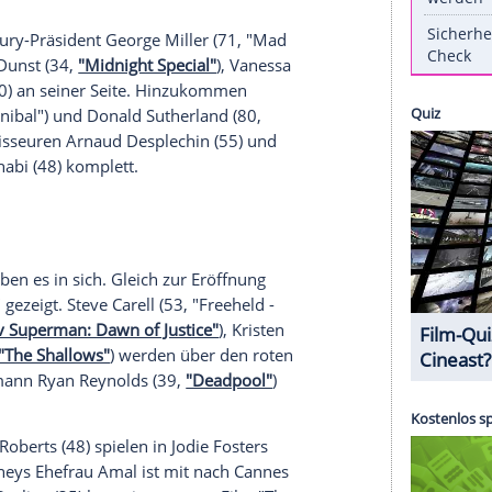
eron sind dabei. Dieses Jahr ist seit Langem auch
b.
Filmfestspielen
in
Cannes
strömen auch in diesem
Stars an die
Côte d'Azur
. Vor allem der erste
seiner Ex-Freundin
Charlize Theron
wird mit
us stehen und ob auch Deutsche am Start sind,
-Potential. Jury-Präsident
George Miller
(71, "Mad
nen
Kirsten Dunst
(34,
"Midnight Special"
),
Vanessa
ia Golino
(50) an seiner Seite. Hinzukommen
en
(50, "Hannibal") und
Donald Sutherland
(80,
 mit den Regisseuren
Arnaud Desplechin
(55) und