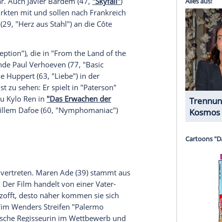
serer Redaktion eingebundenen Inhalt von Glomex GmbH
nzeigen lassen und auch wieder deaktivieren.
halte angezeigt werden. Damit können personenbezogene
r dazu in unseren Datenschutzhinweisen.
sehen lassen. Im Mittelpunkt steht hier der erste
 "Gangster Squad") und
Charlize Theron
(40,
"The
 Trennung.
Penn
führte bei "The Last Face" Regie -