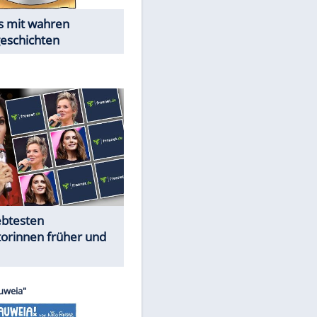
Alles aus!
Trennungsschock im Promi-
Kosmos
Cartoons "Das Wahre Leben"