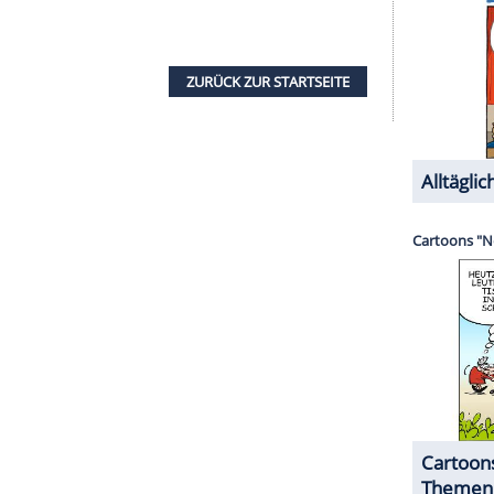
ettbewerb. Der Film handelt von einer Vater-
eiche Paar zofft, desto näher kommen sie sich
r 2008 mit Wim Wenders Streifen "Palermo
ie erste deutsche Regisseurin im Wettbewerb und
die Leinwand und der rote Teppich an der
Côte
dem Cannes-Teppich weiterhin die 2015
hen Schuhe bei der Damenwelt erlaubt und es
Glamour des Filmfests intakt bleiben. Ob sich
ssica Chastain (39) und Eva Longoria (41) daran
reich angekommen und sollen einige Events rund