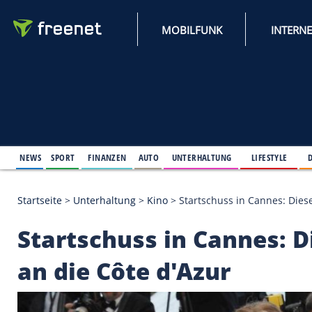
MOBILFUNK
NEWS
SPORT
FINANZEN
AUTO
UNTERHALTUNG
L
Startseite
>
Unterhaltung
>
Kino
>
Startschuss in C
Startschuss in Cann