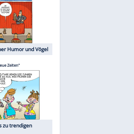
Cartoons mit wahren
Lebensgeschichten
Memo-Spiel