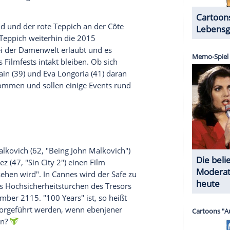
och ein Paar. Auch Javier Bardem (47,
"Skyfall"
)
akrileg") wirkten mit und sollen nach Frankreich
ia LaBeouf (29, "Herz aus Stahl") an die
Côte
d (40, "Inception"), die in "From the Land of the
 Regie-Legende Paul Verhoeven (77, "Basic
r, mit Isabelle Huppert (63, "Liebe") in der
iver (32) ist zu sehen: Er spielt in "Paterson"
 Kontrast zu Kylo Ren in
"Das Erwachen der
ngry") und Willem Dafoe (60, "Nymphomaniac")
hr Können.
n
Cannes
r in
Cannes
vertreten.
Maren Ade
(39) stammt aus