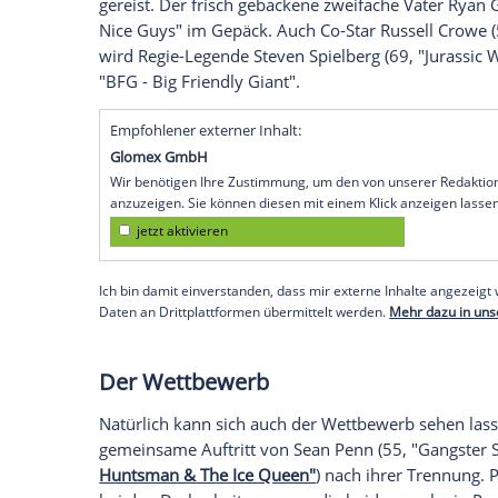
László Nemes (39) sowie Produzentin
Ka
Filme außer Konkurrenz
Die Stars der Filme, die außer Konkurrenz
wird
Woody Allens
(80) neuer Streifen "C
Jede Liebe ist gleich"),
Jesse Eisenberg
(32
Stewart
(26, "American Ultra") und
Blake 
Teppich schreiten. Ob
Lively
wieder von
begleitet wird?
Weitere Hochkaräter:
George Clooney
(5
(53) Thriller "Money Monster" die Hauptr
gereist. Der frisch gebackene zweifache 
Nice Guys" im Gepäck. Auch Co-Star Russ
wird Regie-Legende Steven Spielberg (69, 