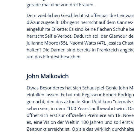
bei den Dreharbeiten waren die beiden n
und Jean Reno (67, "The Da Vinci Code - S
reisen. Zudem soll Rüpel-Schauspieler Sh
d'Azur
kommen.
Ebenso wie Schauspielerin Marion Cotillar
Moon" zu sehen ist. Die niederländische
Instinct") stellt sein neues Werk "Elle" vo
Hauptrolle. Auch "Star Wars"-Star Adam Dr
einen Busfahrer und Poeten, ein enormer
Macht"
. Und Nicolas Cage (53, "Drive A
zeigen im Action-Drama "Dog eat Dog" i
Deutschland und die Frauen i
Endlich ist auch der deutsche Film wiede