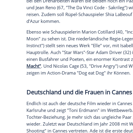
"BFG - Big Friendly Giant".
Empfohlener externer Inhalt:
Glomex GmbH
Wir benötigen Ihre Zustimmung, um den von un
anzuzeigen. Sie können diesen mit einem Klick a
jetzt aktivieren
Ich bin damit einverstanden, dass mir externe In
Daten an Drittplattformen übermittelt werden.
Meh
Der Wettbewerb
Natürlich kann sich auch der Wettbewerb 
gemeinsame Auftritt von
Sean Penn
(55,
Huntsman & The Ice Queen"
) nach ihrer