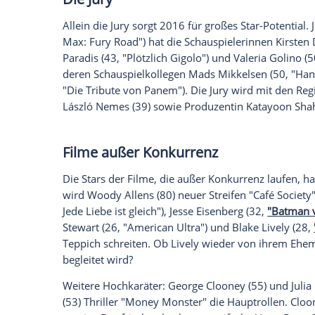
Clooney sowie Sean Penn und Charlize Th
wieder ein deutscher Film im Wettbewer
Hollywood
kommt nach Europa. Zu den
Jahr wieder hochkarätige internationale 
gemeinsame Auftritt von
Sean Penn
und 
Spannung erwartet. Welche Filme im Fok
lesen Sie hier.
Die Jury
Allein die Jury sorgt 2016 für großes Star
Max: Fury Road") hat die Schauspielerin
Paradis
(43, "Plötzlich Gigolo") und
Valer
deren Schauspielkollegen
Mads Mikkels
"Die
Tribute von Panem
"). Die Jury wird