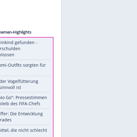
ck.com
rigen
Unsere Themen-Highlights
Totes Kleinkind gefunden -
Fremdverschulden
ausgeschlossen
Diese Promi-Outfits sorgten für