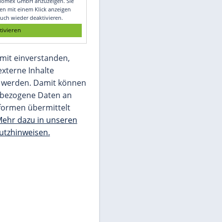
Glomex GmbH
Wir benötigen Ihre Zustimmung, um den
von unserer Redaktion eingebundenen
Inhalt von Glomex GmbH anzuzeigen. Sie
können diesen mit einem Klick anzeigen
lassen und auch wieder deaktivieren.
jetzt aktivieren
Ich bin damit einverstanden,
dass mir externe Inhalte
angezeigt werden. Damit können
personenbezogene Daten an
Drittplattformen übermittelt
werden.
Mehr dazu in unseren
Datenschutzhinweisen.