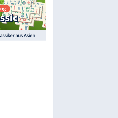
Film-Quiz: Bist Du ein
Cineast?
Kostenlos spielen