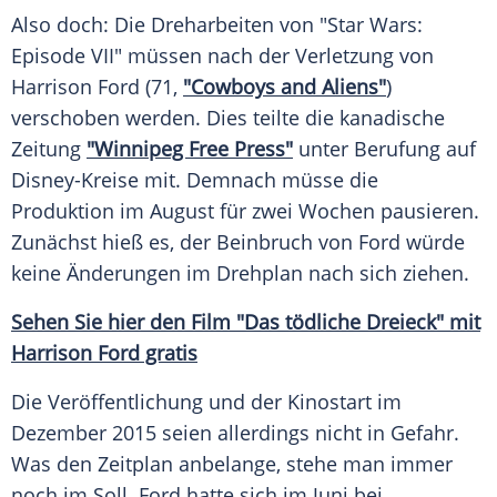
Also doch: Die
Dreharbeiten
von "Star Wars:
Episode
VII" müssen nach der
Verletzung
von
Harrison Ford
(71,
"Cowboys and Aliens"
)
verschoben werden. Dies teilte die kanadische
Zeitung
"Winnipeg Free Press"
unter Berufung auf
Disney-Kreise mit. Demnach müsse die
Produktion im August für zwei Wochen pausieren.
Zunächst hieß es, der
Beinbruch
von
Ford
würde
keine Änderungen im
Drehplan
nach sich ziehen.
Sehen Sie hier den Film "Das tödliche Dreieck" mit
Harrison Ford gratis
Die
Veröffentlichung
und der
Kinostart
im
Dezember 2015 seien allerdings nicht in Gefahr.
Was den Zeitplan anbelange, stehe man immer
noch im Soll.
Ford
hatte sich im Juni bei