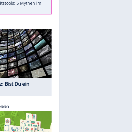
Was bei der Vogelfütterung
wirklich sinnvoll ist
"Infanti-No Go": Pressestimmen
zum Verbleib des FIFA-Chefs
Im Zeitraffer: Die Entwicklung
des Lenkrades
Lebensmittel, die nicht schlecht
werden
Sicherheitstools: 5 Mythen im
Check
Quiz