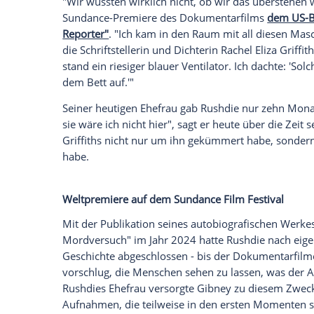
Im August 2022 wurde Schriftsteller Salm
Angriffes. Ein islamistisch motivierter A
im Bundesstaat New York mehrfach auf ih
Auge. Der bekannte Filmemacher Alex Gib
diesem heimtückischen Mordanschlag nu
Murder of Salman Rushdie" gedreht. Zu s
Salman Rushdie überlebte nur knapp
"Wir wussten wirklich nicht, ob wir das 
Sundance-Premiere des Dokumentarfil
Reporter"
. "Ich kam in den Raum mit all 
die Schriftstellerin und Dichterin Rachel E
stand ein riesiger blauer Ventilator. Ich
dem Bett auf.'"