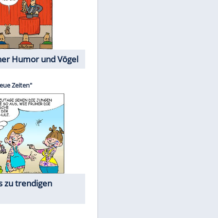
Cartoons mit wahren
Lebensgeschichten
Memo-Spiel