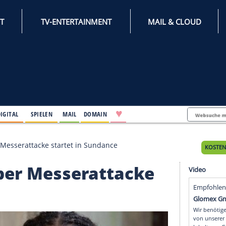
INTERNET
TV-ENTERTAINMENT
♥
IFESTYLE
DIGITAL
SPIELEN
MAIL
DOMAIN
 Doku über Messerattacke startet in Sundance
ku über Messerattack