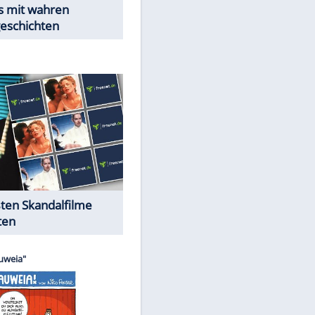
Peinliche Auftritte auf dem
roten Teppich
Cartoons "Das Wahre Leben"