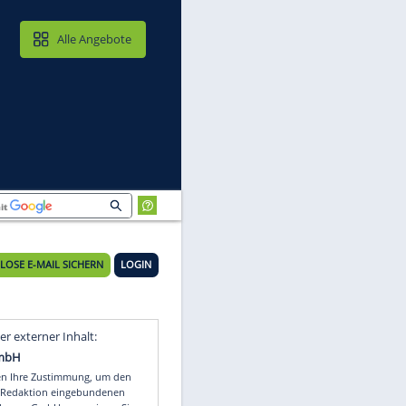
MAIL & CLOUD
Alle Angebote
KOSTENLOSE E-MAIL SICHERN
LOGIN
e
Video
Empfohlener externer Inhalt: