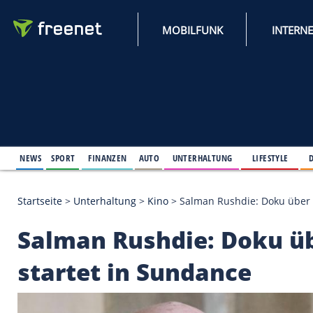
MOBILFUNK
NEWS
SPORT
FINANZEN
AUTO
UNTERHALTUNG
L
Startseite
>
Unterhaltung
>
Kino
>
Salman Rushdie:
Salman Rushdie: Do