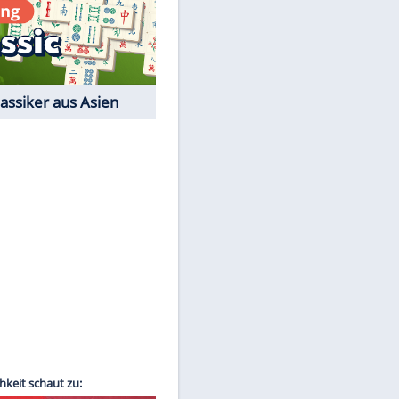
Film-Quiz: Bist Du ein
Cineast?
Kostenlos spielen