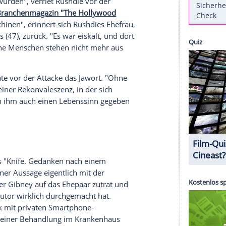
an Rushdie (78) Opfer eines fürchterlichen
ttentäter stach auf der Bühne einer Veranstaltung
n ein, Rushdie verlor unter anderem sein rechtes
ney ("Zero Days", 72) hat über die Zeit nach
n den Dokumentarfilm "Knife: The Attempted
ehen sind darin erschütternde Szenen.
überstehen würden", verriet Rushdie vor der
ms
dem US-Branchenmagazin "The Hollywood
diesen Maschinen", erinnert sich Rushdies Ehefrau,
liza Griffiths (47), zurück. "Es war eiskalt, und dort
 dachte: 'Solche Menschen stehen nicht mehr aus