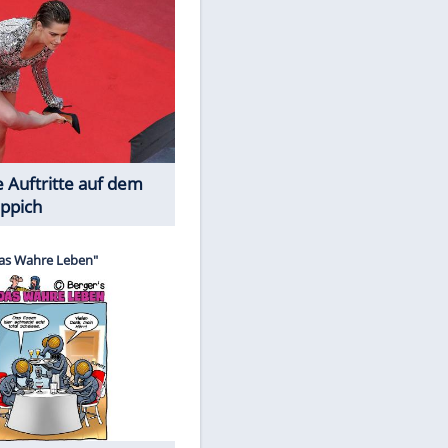
Spiele-Klassiker aus Asien
EITE
Die Öffentlichkeit schaut zu: