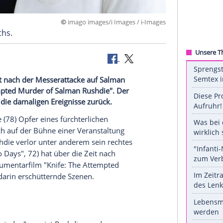
©
imago images/i Images / i-
iza Griffiths.
 Zeit direkt nach der Messerattacke auf Salman
e: The Attempted Murder of Salman Rushdie". Der
nterview an die damaligen Ereignisse zurück.