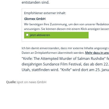
Seiner heutigen Ehefrau gab Rushdie nur
sie wäre ich nicht hier", sagt er heute üb
Griffiths nicht nur um ihn gekümmert h
habe.
Weltpremiere auf dem Sundance Film Fes
Mit der Publikation seines autobiografi
Mordversuch" im Jahr 2024 hatte Rushdie
Geschichte abgeschlossen - bis der Doku
vorschlug, die Menschen sehen zu lassen
Rushdies Ehefrau versorgte Gibney zu d
Aufnahmen, die teilweise in den erste
entstanden sind.
Empfohlener externer Inhalt: