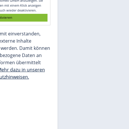
Glomex GmbH
Wir benötigen Ihre Zustimmung, um den
von unserer Redaktion eingebundenen
Inhalt von Glomex GmbH anzuzeigen. Sie
können diesen mit einem Klick anzeigen
lassen und auch wieder deaktivieren.
jetzt aktivieren
Ich bin damit einverstanden,
dass mir externe Inhalte
angezeigt werden. Damit können
personenbezogene Daten an
Drittplattformen übermittelt
werden.
Mehr dazu in unseren
Datenschutzhinweisen.