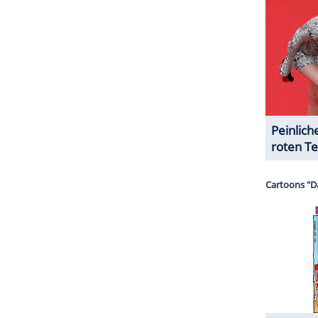
serer Redaktion eingebundenen Inhalt von Glomex GmbH
nzeigen lassen und auch wieder deaktivieren.
halte angezeigt werden. Damit können personenbezogene
r dazu in unseren Datenschutzhinweisen.
Rushdie" feiert seine Weltpremiere beim
ab dem 22. Januar in Park City und Salt Lake City,
am 25. Januar gezeigt.
ZURÜCK ZUR STARTS