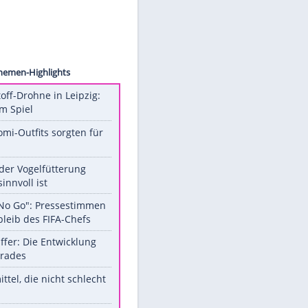
Images
Unsere Themen-Highlights
Sprengstoff-Drohne in Leipzig:
Semtex im Spiel
Diese Promi-Outfits sorgten für
Aufruhr!