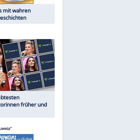
Alles aus!
EITE
Trennungsschock im Promi-
Kosmos
Cartoons "Das Wahre Leben"