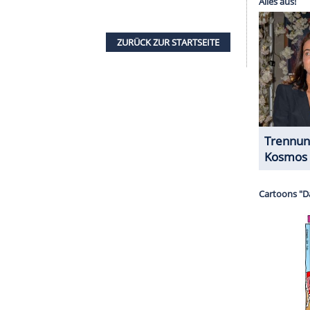
 im Laufe der Jahre bereits vielfach verfilmt. Im
 Mann, der in der Weihnachtszeit vom Geist seines
n den drei Weihnachtsgeistern - der
 zukünftigen Weihnacht - heimgesucht wird und
bisherigen Leben auseinanderzusetzen. Die
te im London zur Zeit von Charles Dickens (19.
von Independent-Filmen zu sehen, darunter
voritin des Königs". Kürzlich drehte er zudem
n der Seite von Penélope Cruz (51), der ebenfalls
it Johnny Depp und Co. ist bereits die zweite
die in diesem Jahr angekündigt wurde. Zuvor hatte
ne neue Adaption unter der Regie von Robert
foe (70) für die Rolle des Scrooge vorgesehen ist.