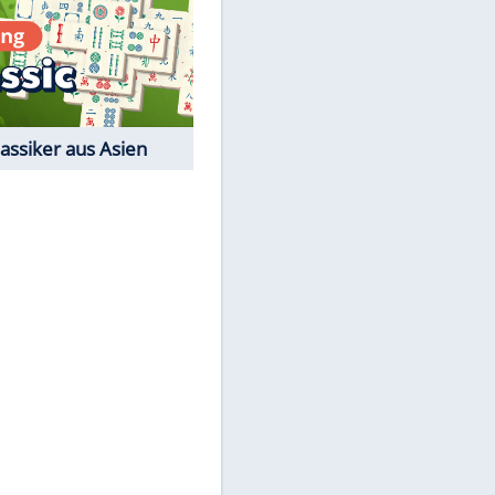
Film-Quiz: Bist Du ein
Cineast?
Kostenlos spielen