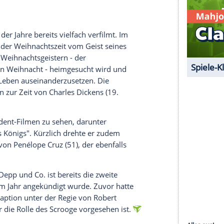
ovelle von Charles Dickens trägt den Titel
nd der Kinostart in den USA ist für den 13.
serer Redaktion eingebundenen Inhalt von Glomex GmbH
nzeigen lassen und auch wieder deaktivieren.
halte angezeigt werden. Damit können personenbezogene
r dazu in unseren Datenschutzhinweisen.