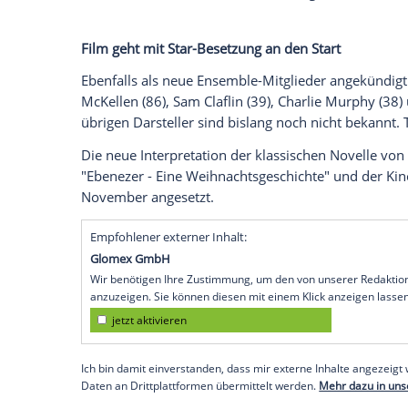
Form an. Rupert Grint, Daisy Ridley und 
Die Besetzung für die Neuverfilmung des
Weihnachtsgeschichte" wurde um einige 
bekannt, dass Johnny Depp (62) die Haup
Mittlerweile hat auch das Ensemble u
So ist beispielsweise Rupert Grint (37), 
Filmreihe, neu mit dabei,
meldet das Bra
nicht offiziell bestätigt ist, berichten In
übernehmen wird, der selbstlose Angeste
Film geht mit Star-Besetzung an den Star
Ebenfalls als neue Ensemble-Mitglieder 
McKellen (86), Sam Claflin (39), Charlie 
übrigen Darsteller sind bislang noch nich