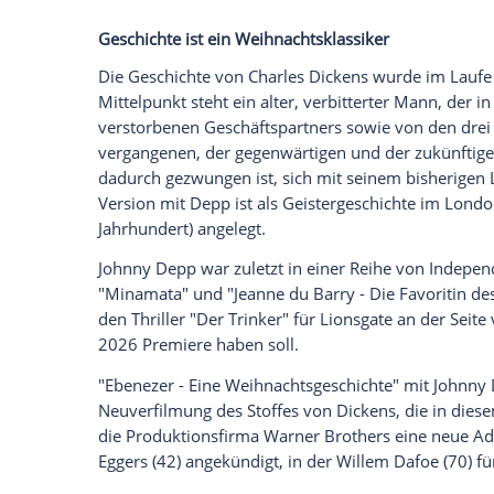
Die neue Interpretation der klassischen N
"Ebenezer - Eine Weihnachtsgeschichte" u
November angesetzt.
Empfohlener externer Inhalt:
Glomex GmbH
Wir benötigen Ihre Zustimmung, um den von un
anzuzeigen. Sie können diesen mit einem Klick a
jetzt aktivieren
Ich bin damit einverstanden, dass mir externe In
Daten an Drittplattformen übermittelt werden.
Meh
Geschichte ist ein Weihnachtsklassiker