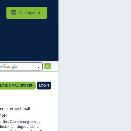
MAIL & CLOUD
Alle Angebote
KOSTENLOSE E-MAIL SICHERN
LOGIN
Video
Empfohlener externer Inhalt: