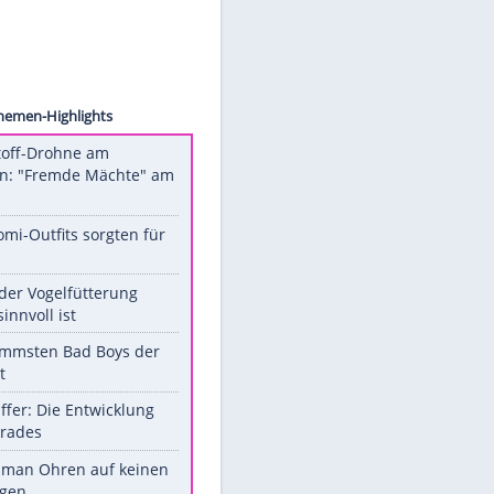
ck.com
t.
Unsere Themen-Highlights
Sprengstoff-Drohne am
Flughafen: "Fremde Mächte" am
Werk?
Diese Promi-Outfits sorgten für