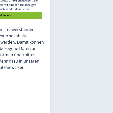
Glomex GmbH
Wir benötigen Ihre Zustimmung, um den
von unserer Redaktion eingebundenen
Inhalt von Glomex GmbH anzuzeigen. Sie
können diesen mit einem Klick anzeigen
lassen und auch wieder deaktivieren.
jetzt aktivieren
Ich bin damit einverstanden,
dass mir externe Inhalte
angezeigt werden. Damit können
personenbezogene Daten an
Drittplattformen übermittelt
werden.
Mehr dazu in unseren
Datenschutzhinweisen.