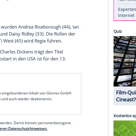
Charlie Murphy sind Teil des Ensembles.
 Weihnachtsklassikers "Eine
prominente Namen erweitert. Es war bereits
trolle des Ebenezer Scrooge spielen wird.
m ihn herum Form angenommen.
bekannt als Ron Weasley aus der "Harry Potter"-
nchenmagazin "Deadline"
. Auch wenn dies noch
sider-Quellen, dass Grint die Rolle des Bob Cratchit
llte von Scrooge.
t
angekündigt wurden Andrea Riseborough (44), Ian
Murphy (38) und Daisy Ridley (33). Die Rollen der
t bekannt. Ti West (45) wird Regie führen.