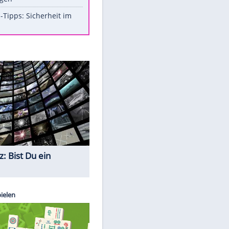
Aufruhr!
Was bei der Vogelfütterung
wirklich sinnvoll ist
Die schlimmsten Bad Boys der
Sportwelt
Im Zeitraffer: Die Entwicklung
des Lenkrades
So sollte man Ohren auf keinen
Fall reinigen
Experten-Tipps: Sicherheit im
Internet
Quiz