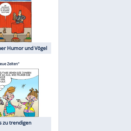
Cartoons mit wahren
Lebensgeschichten
Memo-Spiel