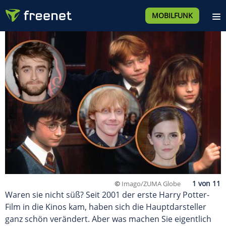
MOBILFUNK
©
Imago/ZUMA Globe
Waren sie nicht süß? Seit 2001 der erste Harry Potter-
Film in die Kinos kam, haben sich die Hauptdarsteller
ganz schön verändert. Aber was machen Sie eigentlich