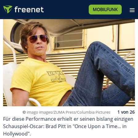
MOBILFUNK
©
imago images/ZUMA Press/Columbia Pictures
Für diese Performance erhielt er seinen bislang einzigen
Schauspiel-Oscar: Brad Pitt in "Once Upon a Time... in
Hollywood".