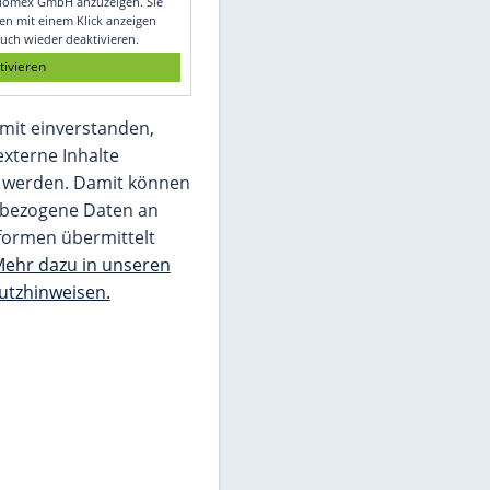
Glomex GmbH
Wir benötigen Ihre Zustimmung, um den
von unserer Redaktion eingebundenen
Inhalt von Glomex GmbH anzuzeigen. Sie
können diesen mit einem Klick anzeigen
lassen und auch wieder deaktivieren.
jetzt aktivieren
Ich bin damit einverstanden,
dass mir externe Inhalte
angezeigt werden. Damit können
personenbezogene Daten an
Drittplattformen übermittelt
werden.
Mehr dazu in unseren
Datenschutzhinweisen.