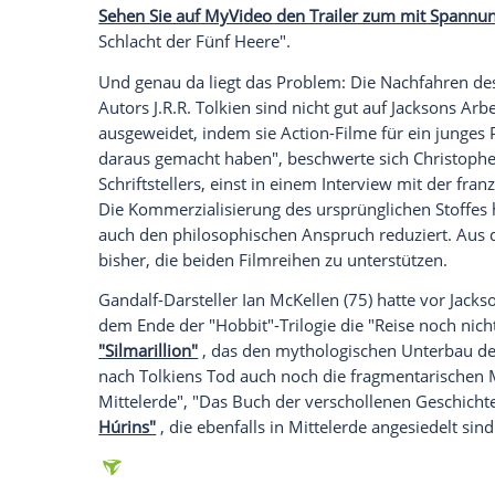
Das Ende naht - und diesmal ist es wohl 
Peter Jackson
(53) wird
"Der Hobbit: Die
Film aus dem "Mittelerde"-Universum sei
angesprochen, sagte
Jackson
bei einer
Pr
London: "Das ist eine juristische Sache.
von
Professor
Tolkien
- die
Filmrechte
von
von J.R.R.
Tolkien
in den späten 60er-Jahr
Erzählungen, die auf dem Markt verfügba
Erben wird es keine weiteren Filme gebe
Sehen Sie auf MyVideo den Trailer zum 
Schlacht
der Fünf Heere".
Und genau da liegt das Problem: Die Nac
Autors J.R.R.
Tolkien
sind nicht gut auf
Ja
ausgeweidet, indem sie Action-Filme für
daraus gemacht haben", beschwerte sic