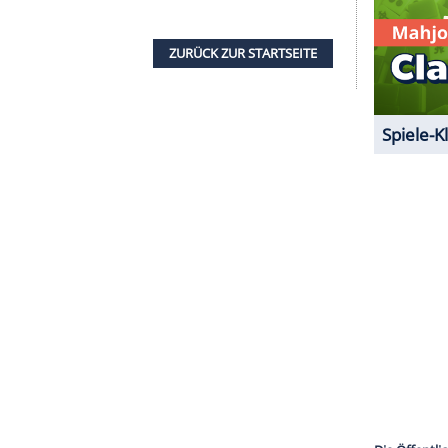
t der französischen Tageszeitung "Le Monde".
en Stoffes habe sowohl den künstlerischen als
iert. Aus diesem Grund weigerte sich die Familie
tzen.
e vor
Jacksons
Erklärung gemutmaßt, dass mit
se noch nicht vorbei sein muss." Neben dem
nterbau
des "
Herrn der Ringe
" bildet, erschienen
tarischen Materialbände "Nachrichten aus
n Geschichten" sowie die Erzählung
"Die Kinder
iedelt sind.
ZURÜCK ZUR STARTS