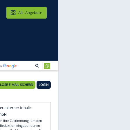
MAIL & CLOUD
Alle Angebote
KOSTENLOSE E-MAIL SICHERN
LOGIN
Video
Empfohlener externer Inhalt: