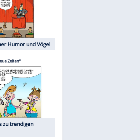
Cartoons mit wahren
Lebensgeschichten
Memo-Spiel