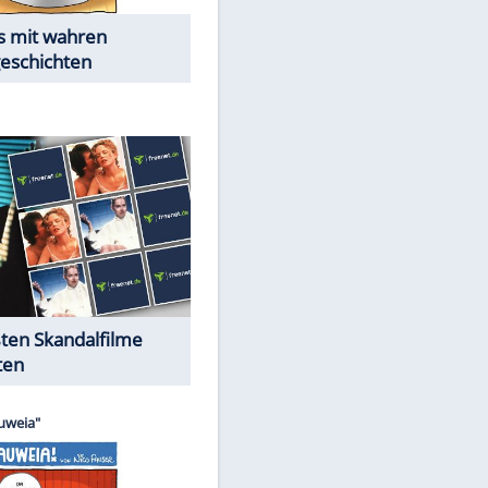
Die Öffentlichkeit schaut zu:
Peinliche Auftritte auf dem
roten Teppich
Cartoons "Das Wahre Leben"