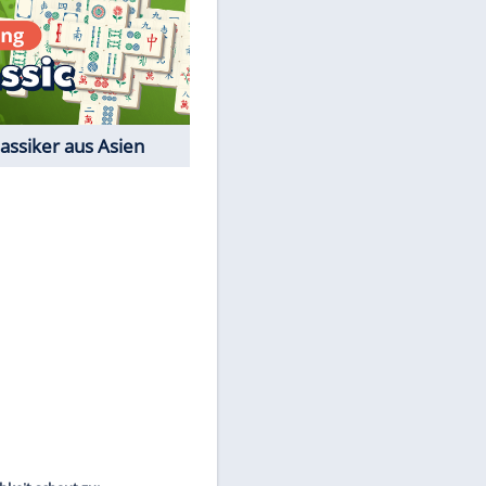
Film-Quiz: Bist Du ein
Cineast?
Kostenlos spielen
EITE