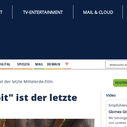
INTERNET
TV-ENTERTAINMENT
♥
IFESTYLE
DIGITAL
SPIELEN
MAIL
DOMAIN
er Hobbit" ist der letzte Mittelerde-Film
Hobbit" ist der letzte