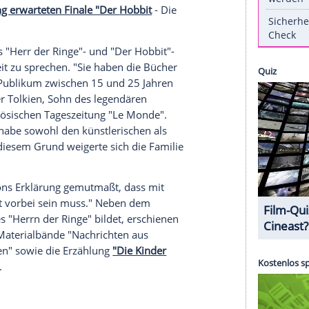
tatsächlich ein
Abschied
für immer. Laut Regisseur
Schlacht
der fünf Heere"
der voraussichtlich letzte
n. Auf einen möglichen weiteren Teil
essekonferenz
am Rande der
Weltpremiere
in
 Die Tolkien-Erben halten die Rechte an den Werken
 'Der Hobbit' und der 'Herr der Ringe' wurden
en verkauft." Dies seien aber die einzigen zwei
r gewesen seien. "Ohne die Unterstützung seiner
n."
mit Spannung erwarteten Finale "Der
Hobbit
- Die
hfahren des "Herr der Ringe"- und "Der Hobbit"-
cksons
Arbeit zu sprechen. "Sie haben die Bücher
 ein junges Publikum zwischen 15 und 25 Jahren
h
Christopher Tolkien
, Sohn des legendären