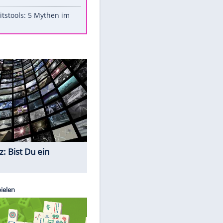
Aufruhr!
Was bei der Vogelfütterung
wirklich sinnvoll ist
"Infanti-No Go": Pressestimmen
zum Verbleib des FIFA-Chefs
Im Zeitraffer: Die Entwicklung
des Lenkrades
Lebensmittel, die nicht schlecht
werden
Sicherheitstools: 5 Mythen im
Check
Quiz