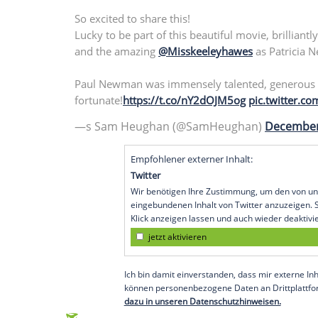
noch in dieser Woche abgeschlossen.
Sam Heughan
war zuletzt in der Agent
Leinwand zu sehen. Ab Februar wird er in
Empfohlener externer Inhalt:
Glomex GmbH
Wir benötigen Ihre Zustimmung, um den von un
anzuzeigen. Sie können diesen mit einem Klick a
jetzt aktivieren
Ich bin damit einverstanden, dass mir externe In
Daten an Drittplattformen übermittelt werden.
Meh
So excited to share this!
Lucky to be part of this beautiful movie