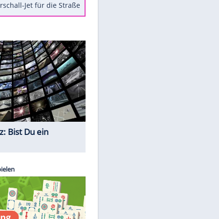
Berger im Wandel der Zeit
Todsünden im Restaurant
Die teuersten Neuzugänge der
BVB-Geschichte
Die gruseligsten Ort der Welt
Daten zwischen Windows und
Android austauschen
Ein Hyperschall-Jet für die Straße
Quiz