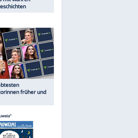
EITE
Trennungsschock im Promi-
Kosmos
Cartoons "Das Wahre Leben"