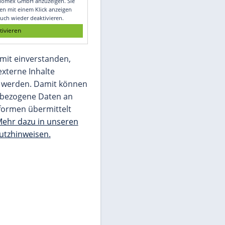
Glomex GmbH
Wir benötigen Ihre Zustimmung, um den
von unserer Redaktion eingebundenen
Inhalt von Glomex GmbH anzuzeigen. Sie
können diesen mit einem Klick anzeigen
lassen und auch wieder deaktivieren.
jetzt aktivieren
Ich bin damit einverstanden,
dass mir externe Inhalte
angezeigt werden. Damit können
personenbezogene Daten an
Drittplattformen übermittelt
werden.
Mehr dazu in unseren
Datenschutzhinweisen.