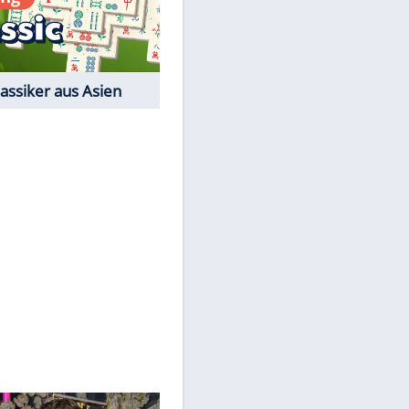
Film-Quiz: Bist Du ein
Cineast?
Kostenlos spielen