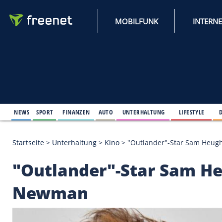
MOBILFUNK
NEWS
SPORT
FINANZEN
AUTO
UNTERHALTUNG
L
Startseite
>
Unterhaltung
>
Kino
>
"Outlander"-Sta
"Outlander"-Star Sa