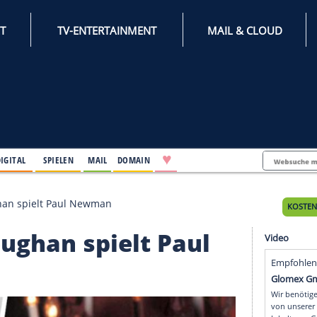
INTERNET
TV-ENTERTAINMENT
♥
IFESTYLE
DIGITAL
SPIELEN
MAIL
DOMAIN
r Sam Heughan spielt Paul Newman
m Heughan spielt Pau