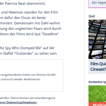
an
(39) darf eine große Schauspiellegende
pic
über den britischen Kinderbuch-Autor Roald
spielerin
Patricia Neal
(1926-2010) wird
Heughan
r
Paul Newman
(1925-2008) mimen.
Heughan
, der
ighland-Erfolgsserie "Outlander" bekannt ist, hat
g die frohe Botschaft verkündet.
en Films zu sein", schrieb
Heughan
in seinem Tweet.
rzig und eine amerikanische Ikone."
Wie "Deadline"
 Abbey
"-Star
Hugh Bonneville
(56) gespielt,
 die Rolle der
Patricia Neal
übernimmt.
pielen.
Neal
und
Newman
standen für den Film
.
Neal
gewann dafür den Oscar als beste
ldjungen nominiert. Gemeinsam mit
Dahl
wohnt
. Die Beziehung des ungleichen Paars wird durch
lt. Die Produktion des Films wird laut "Deadline"