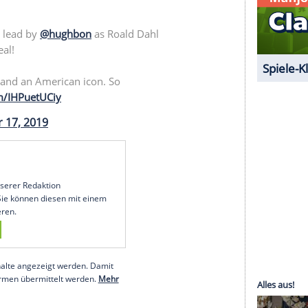
enkomödie "The Spy Who Dumped Me" auf der
 der fünften Staffel "Outlander" zu sehen sein.
serer Redaktion eingebundenen Inhalt von Glomex GmbH
nzeigen lassen und auch wieder deaktivieren.
halte angezeigt werden. Damit können personenbezogene
r dazu in unseren Datenschutzhinweisen.
, brilliantly lead by
@hughbon
as Roald Dahl