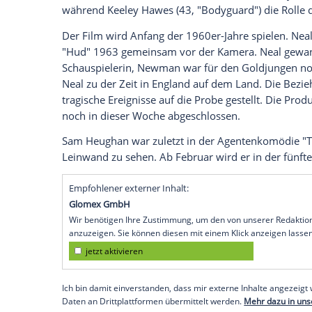
Der schottische Schauspieler
Sam Heugh
verkörpern: In einem noch titellosen
Bio
Dahl
(1916-1990) und Ehefrau und Schau
den ebenfalls verstorbenen Schauspiele
vor allem durch seine Hauptrolle in der H
seinen Fans
auf Twitter
an diesem Diensta
"Ich bin so glücklich, ein Teil dieses toll
"
Paul Newman
war so talentiert, großhe
berichtet
, wird Roald
Dahl
von "
Downton
während
Keeley Hawes
(43, "Bodyguard")
Der Film wird Anfang der 1960er-Jahre s
"Hud" 1963 gemeinsam vor der Kamera
Schauspielerin,
Newman
war für den Go
Neal
zu der Zeit in England auf dem Land
tragische Ereignisse auf die Probe gestel