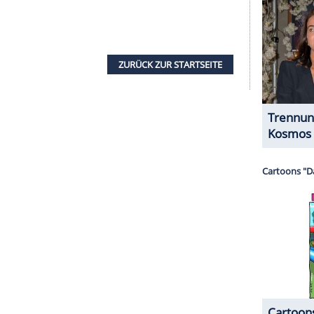
 Patricia Neal!
 generous and an American icon. So
.twitter.com/IHPuetUCiy
)
December 17, 2019
um den von unserer Redaktion
 anzuzeigen. Sie können diesen mit einem
eder deaktivieren.
mir externe Inhalte angezeigt werden. Damit
 Drittplattformen übermittelt werden.
Mehr
sen.