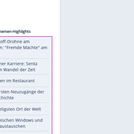
os [M]
Unsere Themen-Highlights
Sprengstoff-Drohne am
Flughafen: "Fremde Mächte" am
Werk?
Bilder einer Karriere: Senta