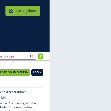
MAIL & CLOUD
Alle Angebote
KOSTENLOSE E-MAIL SICHERN
LOGIN
l
Video
Empfohlener externer Inhalt: