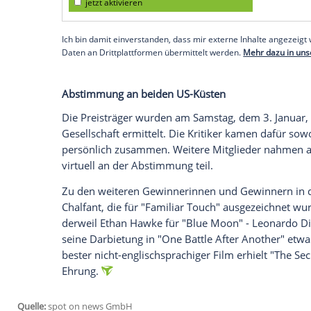
Academy Awards weiter steigern. "One Batt
heißesten Anwärter auf die begehrten O
sich das Drama sehen lassen: Weltweit h
US-Dollar eingespielt, das bis dato best
Die National Society of Film Critics zähl
Vereinigten Staaten. Die Organisation w
prominentesten Filmkritiker des Landes.
Empfohlener externer Inhalt:
Glomex GmbH
Wir benötigen Ihre Zustimmung, um den von un
anzuzeigen. Sie können diesen mit einem Klick a
jetzt aktivieren
Ich bin damit einverstanden, dass mir externe In