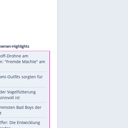
werden.
Mehr dazu in unseren
Datenschutzhinweisen.
ctures
 of
Unsere Themen-Highlights
Sprengstoff-Drohne am
Flughafen: "Fremde Mächte" am