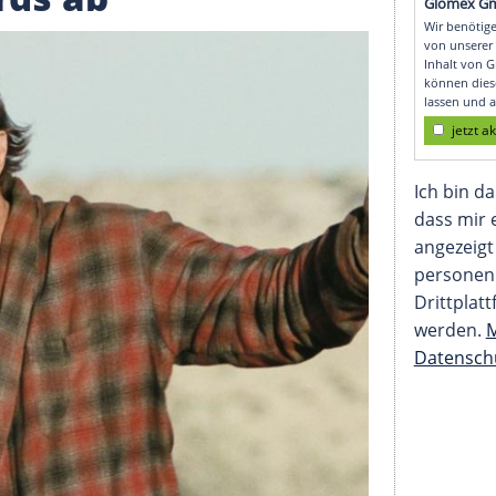
nother" räumt vier
-Awards ab