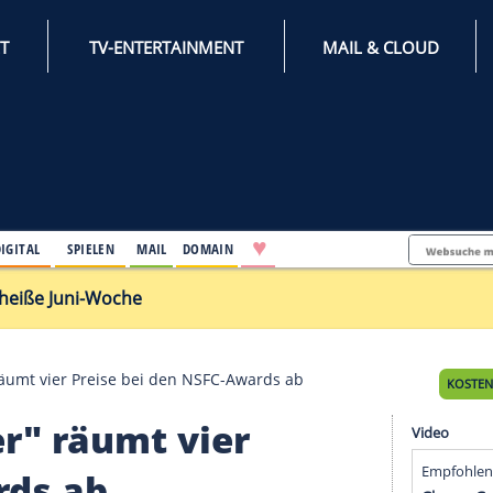
INTERNET
TV-ENTERTAINMENT
♥
IFESTYLE
DIGITAL
SPIELEN
MAIL
DOMAIN
rch extrem heiße Juni-Woche
r Another" räumt vier Preise bei den NSFC-Awards ab