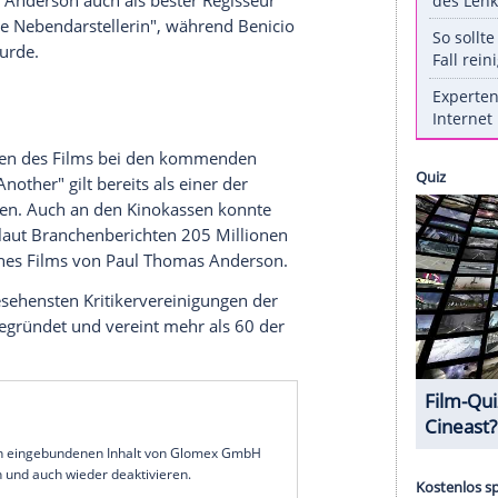
other" von Paul Thomas Anderson wurde von der
en Film 2025 gekürt. Bei der 60. Preisverleihung
ahnte das Werk insgesamt vier Auszeichnungen ab.
fter Another" von Regisseur Paul Thomas
y of Film Critics (NSFC) groß abgeräumt. Die
das Werk zum besten Film des Jahres 2025,
wie
gebnissen der Abstimmung hervorgeht.
sverleihung der Organisation holte der Film gleich
eis wurde Anderson auch als bester Regisseur
egorie "Beste Nebendarstellerin", während Benicio
ezeichnet wurde.
e die Chancen des Films bei den kommenden