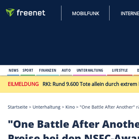
MOBILFUNK
NEWS
SPORT
FINANZEN
AUTO
UNTERHALTUNG
L
EILMELDUNG
RKI: Rund 9.600 Tote allein du
Startseite
>
Unterhaltung
>
Kino
>
"One Battle Afte