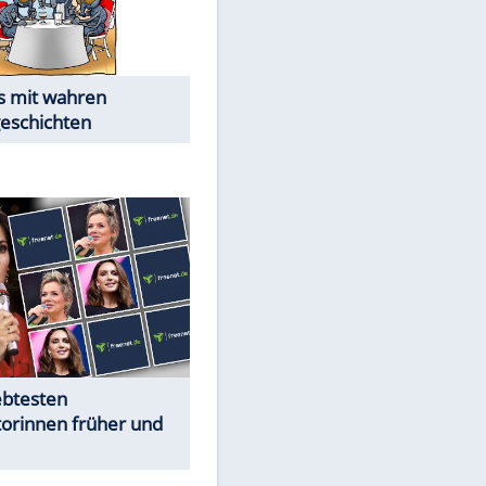
EITE
Alles aus!
Trennungsschock im Promi-
Kosmos
Cartoons "Das Wahre Leben"