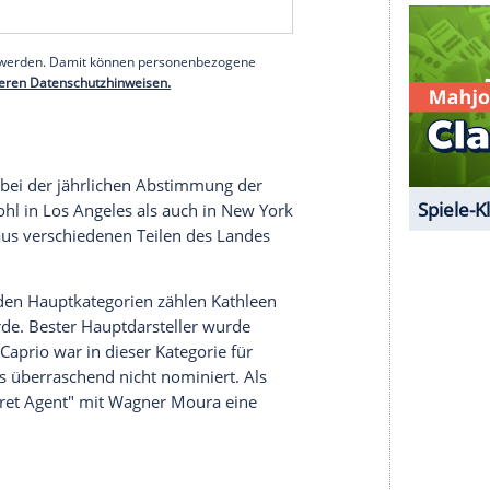
le After Another" gilt bereits als einer der
scar-Trophäen. Auch an den Kinokassen konnte
at der Film laut Branchenberichten 205 Millionen
e Ergebnis eines Films von Paul Thomas Anderson.
t zu den angesehensten Kritikervereinigungen der
urde 1966 gegründet und vereint mehr als 60 der
serer Redaktion eingebundenen Inhalt von Glomex GmbH
nzeigen lassen und auch wieder deaktivieren.
halte angezeigt werden. Damit können personenbezogene