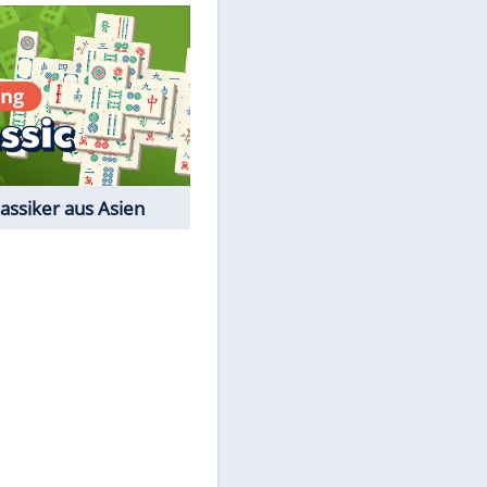
Quiz
Film-Quiz: Bist Du ein
Cineast?
Kostenlos spielen