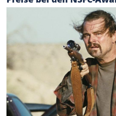
"One Battle After A
Preise bei den NSFC