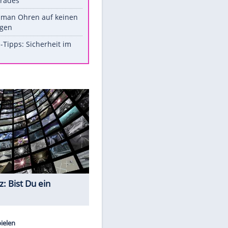
Werk?
Diese Promi-Outfits sorgten für
Aufruhr!
Was bei der Vogelfütterung
wirklich sinnvoll ist
Die schlimmsten Bad Boys der
Sportwelt
Im Zeitraffer: Die Entwicklung
des Lenkrades
So sollte man Ohren auf keinen
Fall reinigen
Experten-Tipps: Sicherheit im
Internet