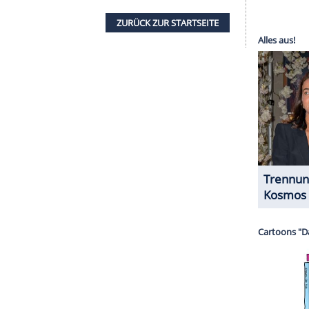
r dazu in unseren Datenschutzhinweisen.
3. Januar, bei der jährlichen Abstimmung der
n dafür sowohl in Los Angeles als auch in New York
r nahmen aus verschiedenen Teilen des Landes
innern in den Hauptkategorien zählen Kathleen
zeichnet wurde. Bester Hauptdarsteller wurde
eonardo DiCaprio war in dieser Kategorie für
other" etwas überraschend nicht nominiert. Als
ielt "The Secret Agent" mit Wagner Moura eine