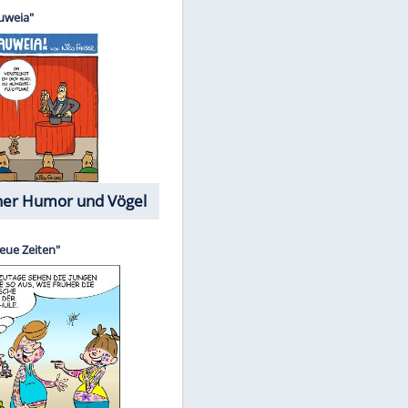
Cartoons mit wahren
Lebensgeschichten
Memo-Spiel