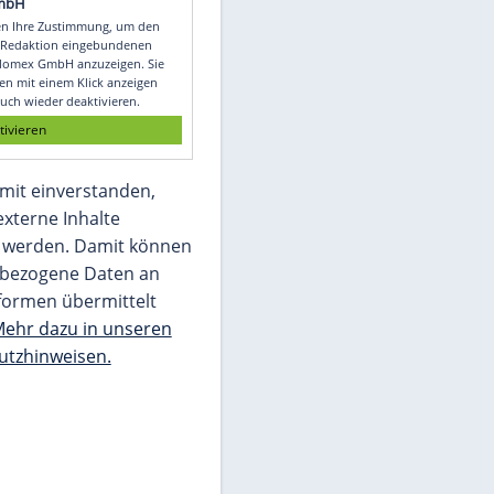
Video
Empfohlener externer Inhalt:
Glomex GmbH
Wir benötigen Ihre Zustimmung, um den
von unserer Redaktion eingebundenen
Inhalt von Glomex GmbH anzuzeigen. Sie
können diesen mit einem Klick anzeigen
lassen und auch wieder deaktivieren.
jetzt aktivieren
Ich bin damit einverstanden,
dass mir externe Inhalte
angezeigt werden. Damit können
personenbezogene Daten an
Drittplattformen übermittelt