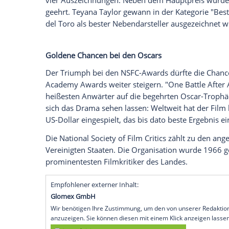
Das Action-Drama "One Battle After An
National Society of Film Critics zum best
der renommierten Kritikervereinigung s
Das rasante Action-Drama "One Battle A
Anderson (55) hat bei der National Societ
renommierte Kritikervereinigung kürte 
laut Branchenseite "Deadline"
aus den Er
Doch damit nicht genug: Bei der 60. Prei
vier Auszeichnungen. Neben dem Hauptpr
geehrt. Teyana Taylor gewann in der Kat
del Toro als bester Nebendarsteller ausg
Goldene Chancen bei den Oscars
Der Triumph bei den NSFC-Awards dürft