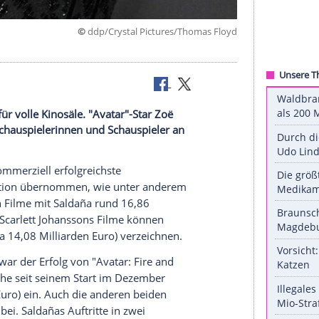
©
ddp/Crystal Pictures/Thomas
ßte Garant für volle Kinosäle. "Avatar"-Star Zoë
zstärksten Schauspielerinnen und Schauspieler an