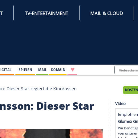
INTERNET
TV-ENTERTAINMENT
♥
IFESTYLE
DIGITAL
SPIELEN
MAIL
DOMAIN
ett Johansson: Dieser Star regiert die Kinokassen
Johansson: Dieser Sta