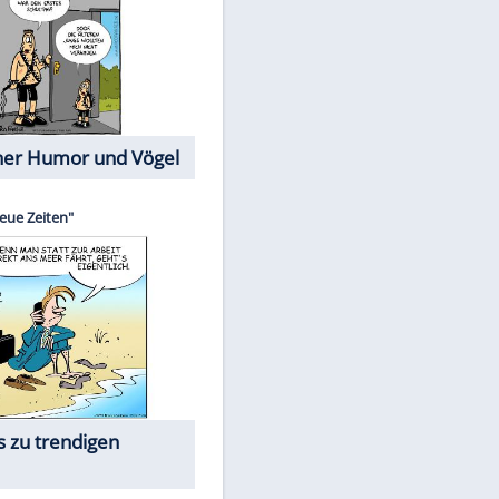
Cartoons mit wahren
Lebensgeschichten
Memo-Spiel