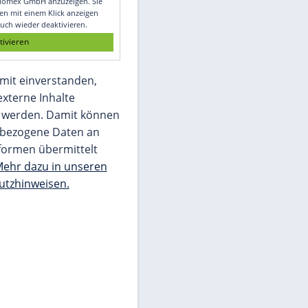
Glomex GmbH
Wir benötigen Ihre Zustimmung, um den
von unserer Redaktion eingebundenen
Inhalt von Glomex GmbH anzuzeigen. Sie
können diesen mit einem Klick anzeigen
lassen und auch wieder deaktivieren.
jetzt aktivieren
Ich bin damit einverstanden,
dass mir externe Inhalte
angezeigt werden. Damit können
personenbezogene Daten an
Drittplattformen übermittelt
werden.
Mehr dazu in unseren
Datenschutzhinweisen.