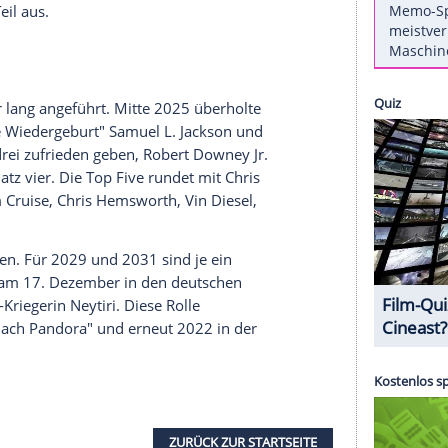
ollywoods kommerziell erfolgreichste
e Spitzenposition übernommen, wie unter anderem
ch spielten Filme mit Saldaña rund 16,86
arden Euro). Scarlett Johanssons Filme können
Dollar (etwa 14,08 Milliarden Euro) verzeichnen.
ie Spitze war der Erfolg von "Avatar: Fire and
r "Avatar"-Reihe seit seinem Start im Dezember
 Milliarden Euro) ein. Auch die anderen beiden
amtbilanz bei. Saldañas Auftritte in zwei
n großen Teil aus.
n halbes Jahr lang angeführt. Mitte 2025 überholte
ic World: Die Wiedergeburt" Samuel L. Jackson und