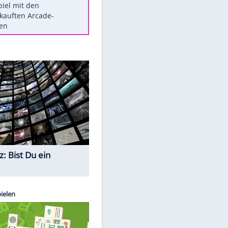
Die größten Mythen über
Medikamente
Braunschweig nach Kantersieg in
Magdeburg an der Spitze
Vorsicht: Diese 17 Dinge hassen
Katzen
Illegales Asphalt-Kartell muss
Mio-Strafe zahlen
Memo-Spiel mit den
meistverkauften Arcade-
Maschinen
Quiz