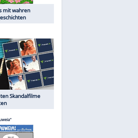
Die Öffentlichkeit schaut zu:
Peinliche Auftritte auf dem
roten Teppich
Cartoons "Das Wahre Leben"