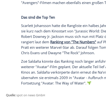
Scarlett Johansson (41) ist nicht mehr H
Schauspielerin. Zoë Saldaña (47) hat di
"Entertainment Weekly"
berichtet. Demna
Milliarden US-Dollar ein (ca. 14,45 Milli
einen Umsatz von rund 16,44 Milliarden 
Ausschlaggebend für Saldañas Sprung an d
Ash". Weltweit spielte der dritte Teil de
rund 1,23 Milliarden US-Dollar (ca. 1,05
"Avatar"-Filme tragen maßgeblich zur Ges
"Avengers"-Filmen machen ebenfalls eine
Das sind die Top Ten
Scarlett Johansson hatte die Rangliste ei
sie kurz nach dem Kinostart von "Jurass