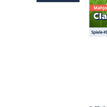
mit Platz drei zufrieden geben, Robert Downey Jr.
bers"
auf Platz vier. Die Top Five rundet mit Chris
f folgen Tom Cruise, Chris Hemsworth, Vin Diesel,
son.
ger anführen. Für 2029 und 2031 sind je ein
elle Teil lief am 17. Dezember in den deutschen
t die Na'vi-Kriegerin Neytiri. Diese Rolle
- Aufbruch nach Pandora" und erneut 2022 in der
ZURÜCK ZUR STARTS