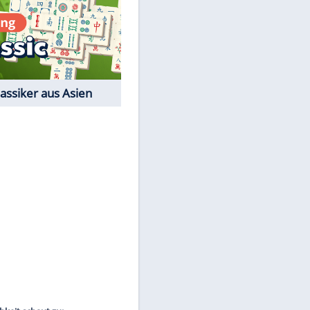
Film-Quiz: Bist Du ein
Cineast?
Kostenlos spielen
EITE