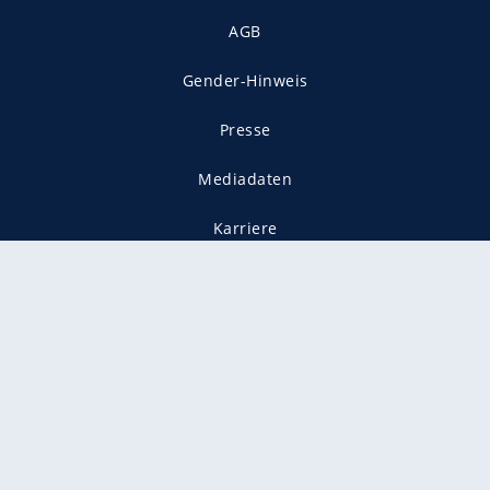
AGB
Gender-Hinweis
Presse
Mediadaten
Karriere
Vertragskündigung
Vertrag widerrufen
gekennzeichnet mit
freenet ist Mitglied im JUSPROG e.V.