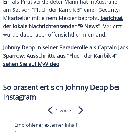
Ein als
Pirat
verkleideter Mann hat in
Australien
am Set von "Fluch der
Karibik
5" einen Security-
Mitarbeiter mit einem Messer bedroht,
berichtet
der lokale
Nachrichtensender
"9 News"
. Verletzt
wurde dabei aber offensichtlich niemand.
Johnny Depp in seiner
Paraderolle
als
Captain
Jack
Sparrow: Ausschnitte aus "Fluch der
Karibik
4"
sehen Sie auf MyVideo
So präsentiert sich Johnny Depp bei
Instagram
1 von 21
Empfohlener externer Inhalt: