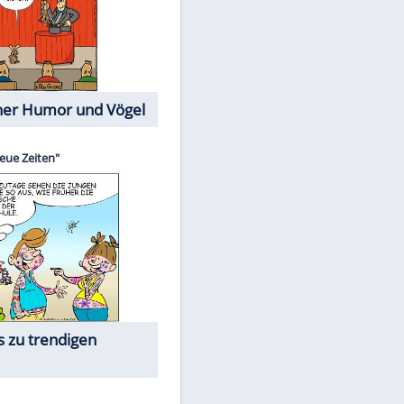
Cartoons mit wahren
Lebensgeschichten
Memo-Spiel