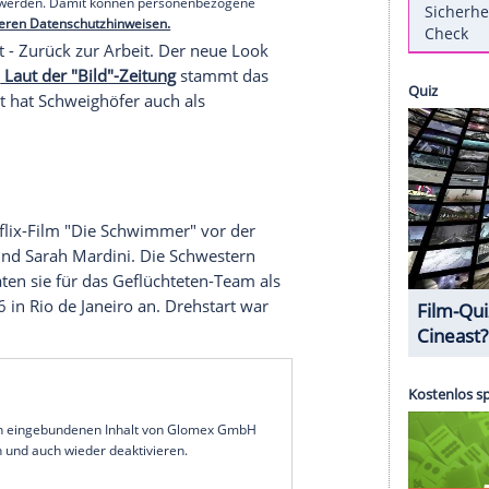
Schweighöfer (41).
Auf seinem Instagram-Account
o von sich mit ungewohnt langen Haaren.
erer Redaktion eingebundenen Inhalt von Instagram
nzeigen lassen und auch wieder deaktivieren.
halte angezeigt werden. Damit können personenbezogene
r dazu in unseren Datenschutzhinweisen.
seinem Post - Zurück zur Arbeit. Der neue Look
euen Rolle.
Laut der "Bild"-Zeitung
stammt das
lische Stadt hat Schweighöfer auch als