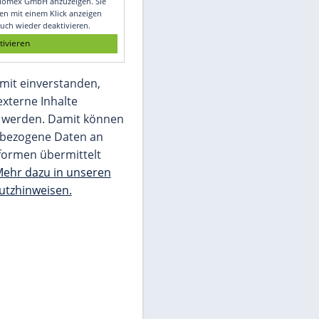
Glomex GmbH
Wir benötigen Ihre Zustimmung, um den
von unserer Redaktion eingebundenen
Inhalt von Glomex GmbH anzuzeigen. Sie
können diesen mit einem Klick anzeigen
lassen und auch wieder deaktivieren.
jetzt aktivieren
Ich bin damit einverstanden,
dass mir externe Inhalte
angezeigt werden. Damit können
personenbezogene Daten an
Drittplattformen übermittelt
werden.
Mehr dazu in unseren
Datenschutzhinweisen.