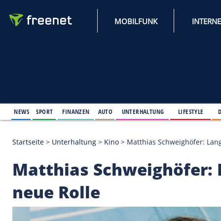
MOBILFUNK
NEWS
SPORT
FINANZEN
AUTO
UNTERHALTUNG
L
Startseite
>
Unterhaltung
>
Kino
>
Matthias Schweig
Matthias Schweighöf