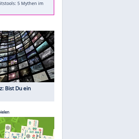
Was bei der Vogelfütterung
wirklich sinnvoll ist
"Infanti-No Go": Pressestimmen
zum Verbleib des FIFA-Chefs
Im Zeitraffer: Die Entwicklung
des Lenkrades
Lebensmittel, die nicht schlecht
werden
Sicherheitstools: 5 Mythen im
Check
Quiz