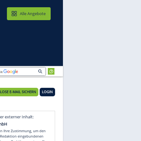
MAIL & CLOUD
Alle Angebote
KOSTENLOSE E-MAIL SICHERN
LOGIN
Video
Empfohlener externer Inhalt: