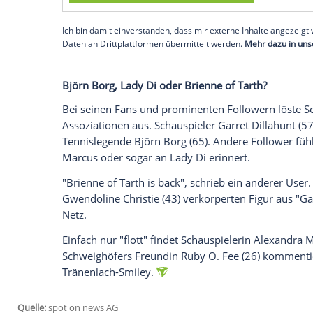
Lange Haare für "Die Schwimmerinnen"
In London stand der Darsteller für seine
Kamera. Der Film erzählt die Geschichte
flohen 2015 aus Syrien nach Deutschland.
Schwimmerinnen bei den Olympischen Spi
bereits im Frühjahr 2021.
Empfohlener externer Inhalt:
Glomex GmbH
Wir benötigen Ihre Zustimmung, um den von un
anzuzeigen. Sie können diesen mit einem Klick a
jetzt aktivieren
Ich bin damit einverstanden, dass mir externe In
Daten an Drittplattformen übermittelt werden.
Meh