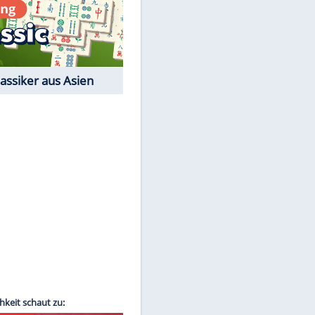
Film-Quiz: Bist Du ein
Cineast?
Kostenlos spielen