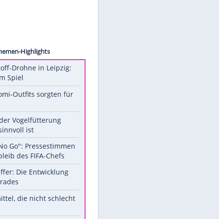
A Wire
Unsere Themen-Highlights
Sprengstoff-Drohne in Leipzig:
Semtex im Spiel
Diese Promi-Outfits sorgten für
Aufruhr!