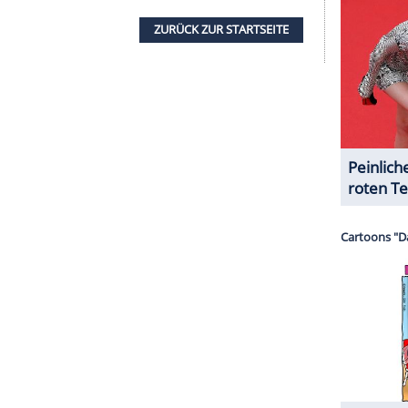
h?
ern löste Schweighöfers Look verschiedene
illahunt (57) dachte an die schwedische
llower fühlten sich an Schlagersänger Jürgen
nderer User. Schweighöfers Ähnlichkeit mit der von
igur aus "Game of Thrones" ist ein Running Gag im
Alexandra Maria Lara (43) die Frisur.
 kommentierte schlicht und einfach mit einem