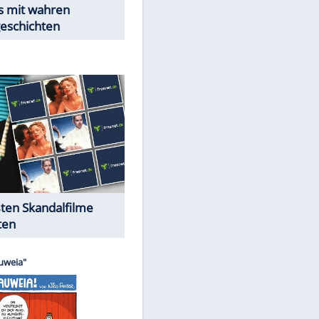
EITE
Peinliche Auftritte auf dem
roten Teppich
Cartoons "Das Wahre Leben"