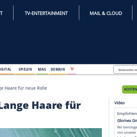
INTERNET
TV-ENTERTAINMENT
♥
IFESTYLE
DIGITAL
SPIELEN
MAIL
DOMAIN
höfer: Lange Haare für neue Rolle
er: Lange Haare für