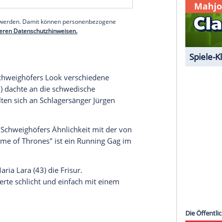
n neuen Netflix-Film "Die Schwimmer" vor der
 von Yusra und Sarah Mardini. Die Schwestern
 Später traten sie für das Geflüchteten-Team als
elen 2016 in Rio de Janeiro an. Drehstart war
serer Redaktion eingebundenen Inhalt von Glomex GmbH
nzeigen lassen und auch wieder deaktivieren.
halte angezeigt werden. Damit können personenbezogene
r dazu in unseren Datenschutzhinweisen.