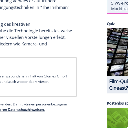
ositiv zum Einsatz von Künstlicher Intelligenz (KI)
e Zusammenarbeit mit dem KI-Unternehmen Black
hten Video
erklärte Scorsese, er wolle KI-gestützte
uktion nutzen, insbesondere zur Erstellung von
chneller zu entwickeln und sie klarer an sein
o historisch immer durch technologische
m Zusammenhang verwies er auf frühere
digitale Verjüngungstechniken in "The Irishman"
s Erweiterung des kreativen
ktion. Er habe die Technologie bereits testweise
etzung seiner visuellen Vorstellungen erlebt,