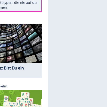
Diese TV-Legenden sind bis
heute unvergessen
Woran man Menschen mit
niedrigem EQ erkennt
Torlos gegen Kaiserslautern:
Stotterstart von Wolfsburg
Ist ein Vulkanausbruch in
Deutschland möglich?
5 VW-Prototypen, die nie auf den
Markt kamen
Quiz