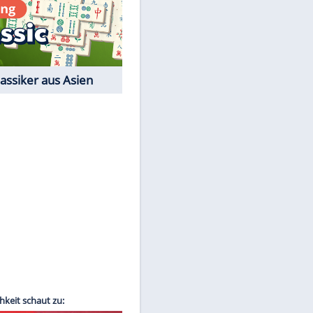
Film-Quiz: Bist Du ein
Cineast?
Kostenlos spielen