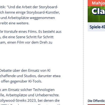
 Crew-Mitgliedern wie Kamera- und
serer Redaktion eingebundenen Inhalt von Glomex GmbH
nzeigen lassen und auch wieder deaktivieren.
halte angezeigt werden. Damit können personenbezogene
r dazu in unseren Datenschutzhinweisen.
e
dies für Kritik: "Und die Arbeit der Storyboard-
ine Userin. "Ich kenne einige Storyboard-Künstler,