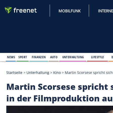
MOBILFUNK
NEWS
SPORT
FINANZEN
AUTO
UNTERHALTUNG
L
Startseite
>
Unterhaltung
>
Kino
>
Martin Scorsese s
Martin Scorsese spri