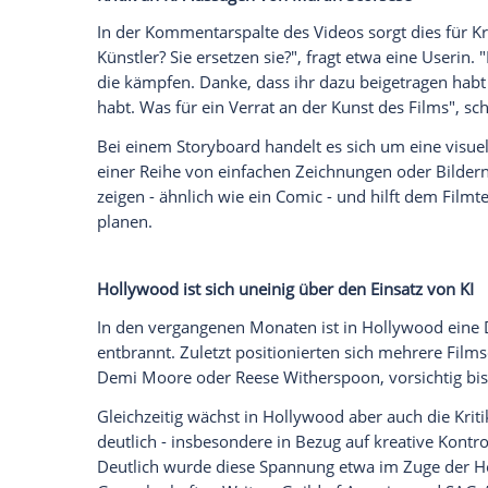
insbesondere in der Kommunikation mit
Szenenbildabteilung.
Empfohlener externer Inhalt:
Glomex GmbH
Wir benötigen Ihre Zustimmung, um den von un
anzuzeigen. Sie können diesen mit einem Klick a
jetzt aktivieren
Ich bin damit einverstanden, dass mir externe In
Daten an Drittplattformen übermittelt werden.
Meh
Kritik an KI-Aussagen von Martin Scorses
In der Kommentarspalte des Videos sorgt 
Künstler? Sie ersetzen sie?", fragt etwa e