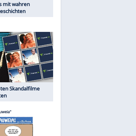
EITE
Peinliche Auftritte auf dem
roten Teppich
Cartoons "Das Wahre Leben"