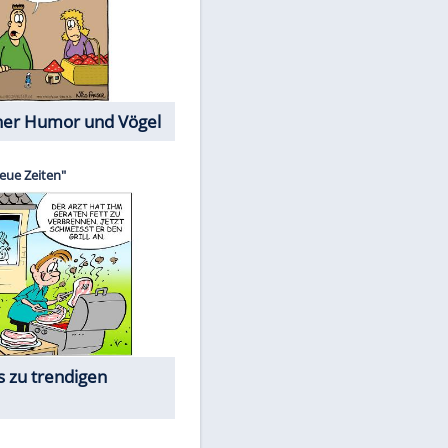
Cartoons mit wahren
Lebensgeschichten
Memo-Spiel