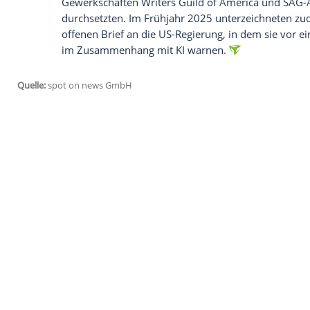
die kämpfen. Danke, dass ihr dazu beig
habt. Was für ein Verrat an der Kunst des 
Bei einem Storyboard handelt es sich um 
einer Reihe von einfachen Zeichnungen ode
zeigen - ähnlich wie ein Comic - und hil
planen.
Hollywood ist sich uneinig über den Eins
In den vergangenen Monaten ist in Holly
entbrannt. Zuletzt positionierten sich m
Demi Moore oder Reese Witherspoon, vors
Gleichzeitig wächst in Hollywood aber au
deutlich - insbesondere in Bezug auf krea
Deutlich wurde diese Spannung etwa im 