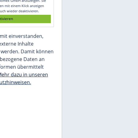
Glomex GmbH
Wir benötigen Ihre Zustimmung, um den
von unserer Redaktion eingebundenen
Inhalt von Glomex GmbH anzuzeigen. Sie
können diesen mit einem Klick anzeigen
lassen und auch wieder deaktivieren.
jetzt aktivieren
Ich bin damit einverstanden,
dass mir externe Inhalte
angezeigt werden. Damit können
personenbezogene Daten an
Drittplattformen übermittelt
werden.
Mehr dazu in unseren
Datenschutzhinweisen.