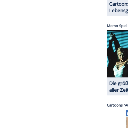
a und SAG-AFTRA Regelungen zum Einsatz von KI
ichneten zudem Hunderte Filmschaffende einen
m sie vor einer Lockerung von Copyright-Regeln
ZURÜCK ZUR STARTS