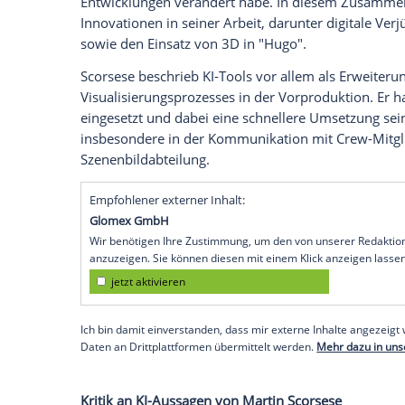
Martin Scorsese (83) hat sich öffentlich p
in der Filmproduktion geäußert und di
Forest Labs bekanntgegeben.
In einem vom Unternehmen
veröffentlic
Tools künftig im Rahmen der Filmvorprod
Storyboards. Ziel sei es, visuelle Ideen s
Produktionsteam zu übermitteln.
Der Regisseur betonte, dass sich das Kin
Entwicklungen verändert habe. In diese
Innovationen in seiner Arbeit, darunter 
sowie den Einsatz von 3D in "Hugo".
Scorsese beschrieb KI-Tools vor allem al
Visualisierungsprozesses in der Vorprodu
eingesetzt und dabei eine schnellere Ums