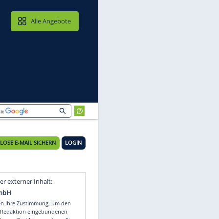
MAIL & CLOUD
Alle Angebote
KOSTENLOSE E-MAIL SICHERN
LOGIN
Video
Empfohlener externer Inhalt: