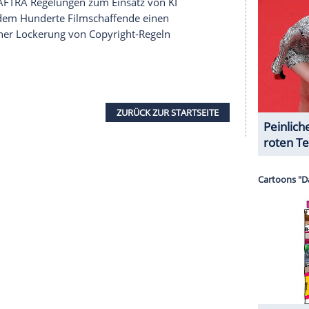
etragen habt und Arbeitsplätze weggenommen
Films", schreibt eine weitere.
eine visuelle Vorstufe eines Films. Es besteht aus
r Bildern, die eine Szene Schritt für Schritt
ft dem Filmteam, einen Film vor dem Dreh zu
atz von KI
wood eine Debatte über den Einsatz von KI
ehrere Filmschaffende und Studios, darunter etwa
ichtig bis offen gegenüber KI-Tools.
ch die Kritik am Einsatz solcher Technologien
tive Kontrolle, Arbeitsplätze und Urheberrechte.
Zuge der Hollywood-Streiks 2023, bei denen die