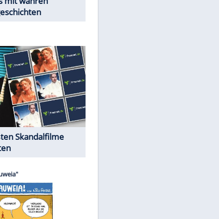
Peinliche Auftritte auf dem
roten Teppich
Cartoons "Das Wahre Leben"