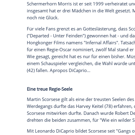
Tragödien? Auch Neuem gegenüber war
"
Shutter Island
" tief ins Mystery-Genre 
den ersten 3D-Film seiner Karriere dreht
Scorsese
, das Kassengift
Den Erfolg gepachtet hatte
Scorsese
aber 
seine Karriere so scheinen mag. Als sein
Drogen, übernahm sich. Sein Versuch, mi
Musical wiederzubeleben, scheiterte epoc
oder "
King
of Comedy" Anfang der 80er vo
floppten sie.
Scorsese
stand in dieser Pha
abgestempelt zu werden. Zumal er sich m
noch mit einer der mächtigsten Institutio
Mehr Ehen als Oscars