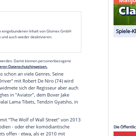
Jesuitenschule einen Werdegang als Priester,
aber konnte dieser kleine Umweg nichts anhaben.
ner Student an der
New York University
für das
e
Martin Scorsese
1973 mit dem Streifen
r-Film, der in Retrospektive der Auftakt seiner
lte. 1990 folgte für viele sein Magnum Opus,
ia", ehe fünf Jahre später "Casino" nachgeschoben
n aus Gewalt,
Korruption
und Tod errichtete sich
erne davon ablenkt, wie vielseitig und
st.