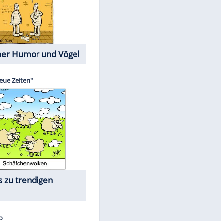
Cartoons mit wahren
Lebensgeschichten
Memo-Spiel
Die größten Skandalfilme