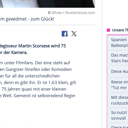
©
DFree / Shuttersto
ben dem Film gewidmet - zum Glück!
hes Talent: Regisseur
Martin Scorsese
wird 75
chte er hinter der Kamera.
, vor allem unter Filmfans. Der eine steht auf