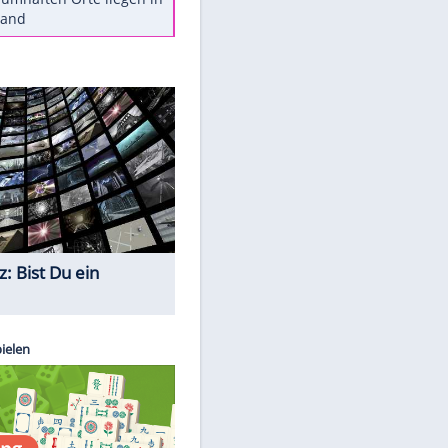
Diese Autos haben uns verlassen
Reese entschuldigt sich bei Fans:
"Tut mir aufrichtig leid"
Mit diesen Tricks wird der Grill
ruckzuck sauber
So nutzt man alte Smartphones
sinnvoll
Diese traumhaften Orte liegen in
Deutschland
Quiz