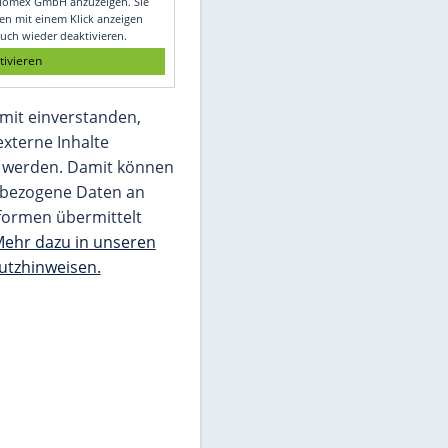
Glomex GmbH
Wir benötigen Ihre Zustimmung, um den
von unserer Redaktion eingebundenen
Inhalt von Glomex GmbH anzuzeigen. Sie
können diesen mit einem Klick anzeigen
lassen und auch wieder deaktivieren.
jetzt aktivieren
Ich bin damit einverstanden,
dass mir externe Inhalte
angezeigt werden. Damit können
personenbezogene Daten an
Drittplattformen übermittelt
werden.
Mehr dazu in unseren
Datenschutzhinweisen.