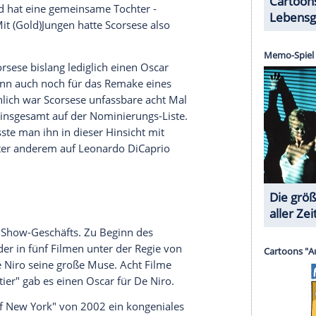
Scorsese
stets offen - etwa, als er 2010 mit
eintauchte oder 2011 in Form von "Hugo Cabret"
e.
nicht immer, auch wenn es bei einem Blick auf
 Schaffen auf dem Höhepunkt schien, verfiel er den
t dem Film "
New York
,
New York
" das Kino-
hal. Zwar wurden Filme wie "Wie ein wilder Stier"
n Kritikern gefeiert, an den Kinokassen hingegen
se seines Schaffens kurz davor, als Kassengift
it "Die letzte Versuchung Christi" damals auch
nen überhaupt anlegte - der Kirche.