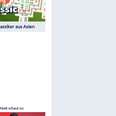
Film-Quiz: Bist Du ein
Cineast?
Kostenlos spielen