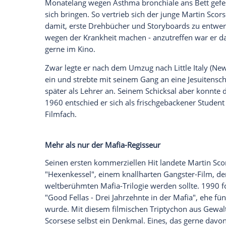
Thriller, ein zweiter auf Mystery, wiede
serviert bekommen. Einen gemeinsamen K
Cineasten zu finden ist schwer. Aber nicht
als einer der besten seiner Zunft und ka
Hornbrille
auf der Nase in
Queens
,
New 
Legende und Geburtstagskind
Martin Sc
Priester, Lehrer, Legende
Monatelang wegen Asthma bronchiale ans 
sich bringen. So vertrieb sich der junge
M
damit, erste Drehbücher und Storyboards
wegen der Krankheit machen - anzutreff
gerne im Kino.
Zwar legte er nach dem Umzug nach Litt