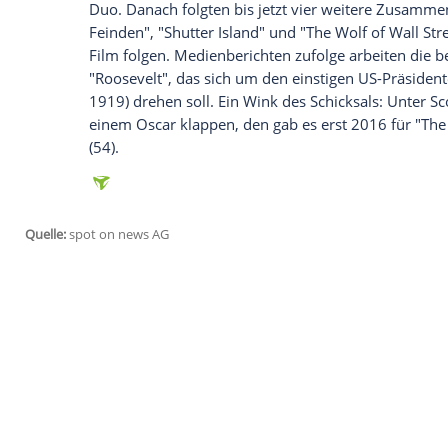
Man könnte durchaus sagen, dass
Martin
abseits des Regiestuhls. Fünf Mal trat e
1979 mit Schauspielerin Isabella Rosselli
Schermerhorn Morris ist er seit 1999 ve
insgesamt hat er drei Mädchen in die Wel
noch nie Glück.
Für viele Fans grenzt es an Gottesläster
("Departed - Unter Feinden") gewonnen 
Hongkonger Films namens "Infernal Affai
für einen Regie-Oscar nominiert, zwölf M
Wie gesagt, gereicht hat es nur für einen
einem Schauspieler vergleichen, die Wa
(42) fallen. Apropos DiCaprio...