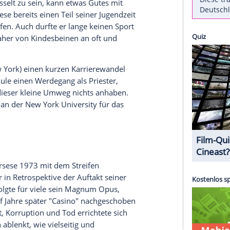
r andere wollen Gangster-Streifen oder Komödien
ino-Nenner für all die unterschiedlichen
 unmöglich, denn es gibt ihn. Er ist 1,63 klein, gilt
m vor genau 75 Jahren quasi mit einer kleinen
York
, auf die Welt. Gemeint ist selbstredend Regie-
orsese
.
Bett gefesselt zu sein, kann etwas Gutes mit
artin Scorsese
bereits einen Teil seiner Jugendzeit
 zu entwerfen. Auch durfte er lange keinen Sport
en war er daher von Kindesbeinen an oft und
le
Italy
(
New York
) einen kurzen Karrierewandel