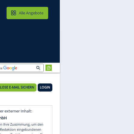
MAIL & CLOUD
Alle Angebote
KOSTENLOSE E-MAIL SICHERN
LOGIN
Video
Empfohlener externer Inhalt: