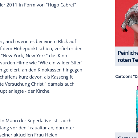
serer Redaktion eingebundenen Inhalt von Glomex GmbH
nzeigen lassen und auch wieder deaktivieren.
halte angezeigt werden. Damit können personenbezogene
r dazu in unseren Datenschutzhinweisen.
n Schaffens schon an viele Genres. Seine
en in "Taxi Driver" mit
Robert De Niro
(74) wird
ührt. Gerne widmete sich der Regisseur aber auch
Howard Hughes
in "Aviator", dem Boxer
Jake
ar dem 14.
Dalai Lama
Tibets,
Tendzin Gyatsho
, in
 unlängst mit "The Wolf of
Wall Street
" von 2013
agische Komödien - oder eher komödiantische