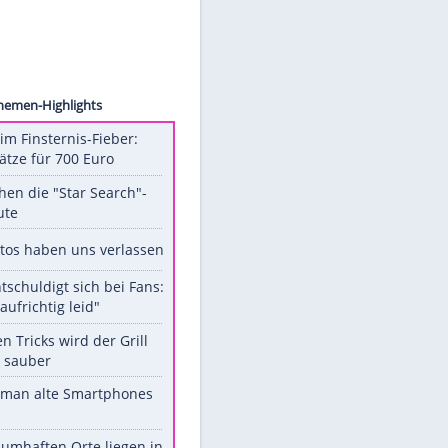
ck.com
Unsere Themen-Highlights
Spanien im Finsternis-Fieber:
Balkonplätze für 700 Euro
Das machen die "Star Search"-
Stars heute