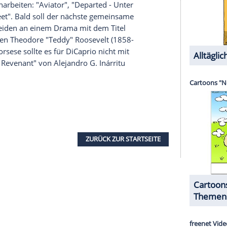
 Scorsese
ein Mann der Superlative ist - auch
r schon den Gang vor den Traualtar an, darunter
ni (65). Mit seiner aktuellen Frau Helen
rheiratet und hat eine gemeinsame Tochter -
t gesetzt. Mit (Gold)Jungen hatte
Scorsese
also
ung, dass
Scorsese
bislang lediglich einen Oscar
hat - und dann auch noch für das Remake eines
rs". Tatsächlich war
Scorsese
unfassbare acht Mal
al stand er insgesamt auf der Nominierungs-Liste.
 bisher. Müsste man ihn in dieser Hinsicht mit
hl würde unter anderem auf
Leonardo DiCaprio