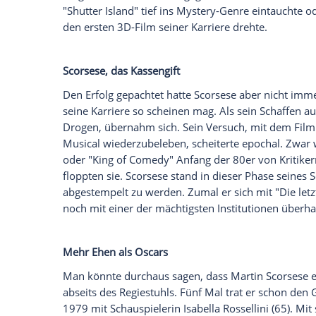
Glomex GmbH
Wir benötigen Ihre Zustimmung, um den von un
anzuzeigen. Sie können diesen mit einem Klick a
jetzt aktivieren
Ich bin damit einverstanden, dass mir externe In
Daten an Drittplattformen übermittelt werden.
Meh
Scorsese
wagte sich während seines lange
sozialkritische Studie eines Geisteskrank
unter den besten Filmen aller Zeiten gef
echten Personen, etwa dem Flugpionier
LaMotta
in "Wie ein wilder Stier" oder g
seinem Film "Kundun" von 1997.
Mit Filmen wie "
The King
of Comedy" oder
belegte
Scorsese
auch sein Talent für tr