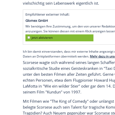
ein und strebte mit seinem Gang an eine 
später als Lehrer an. Seinem Schicksal 
1960 entschied er sich als frischgebacke
Filmfach.
Mehr als nur der Mafia-Regisseur
Seinen ersten kommerziellen Hit landet
"Hexenkessel", einem knallharten Gangste
weltberühmten Mafia-Trilogie werden sol
"Good
Fellas
- Drei Jahrzehnte in der Maf
wurde. Mit diesem filmischen Triptycho
Scorsese
selbst ein Denkmal. Eines, das g
vielschichtig sein Lebenswerk eigentlich i
Empfohlener externer Inhalt: