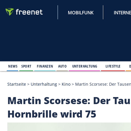
MOBILFUNK
NEWS
SPORT
FINANZEN
AUTO
UNTERHALTUNG
L
Startseite
>
Unterhaltung
>
Kino
>
Martin Scorsese:
Martin Scorsese: De