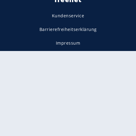
Kundenservice
Barrierefreiheitserklärung
Impressum
Datenschutz
Datenschutzmanager
Utiq verwalten
AGB
Gender-Hinweis
Presse