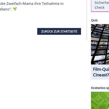
aura Dern
(50, "Der große Trip - Wild") nämlich mit
aschung nach einem Posting der Schauspielerin.
 Schnappschuss
von sich in ihrer Rolle am Set und
lig neuen Look.
 gelockte Haare das Gesicht der Emmy-Gewinnerin
Dern
hervorragend. Ganz unmilitärisch mit einem
uiert sie als Vizeadmiralin
Holdo
ihre Leute. Im
eder des Widerstandes auch eine neue BB-Einheit
ach
Dern
in deren Show über das Foto und ihre
ezeichnete die Zweifach-Mama ihre Teilnahme in
ung meines Lebens".
ZURÜCK ZUR STARTS