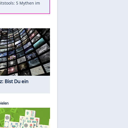
Was bei der Vogelfütterung
wirklich sinnvoll ist
"Infanti-No Go": Pressestimmen
zum Verbleib des FIFA-Chefs
Im Zeitraffer: Die Entwicklung
des Lenkrades
Lebensmittel, die nicht schlecht
werden
Sicherheitstools: 5 Mythen im
Check
Quiz
EITE