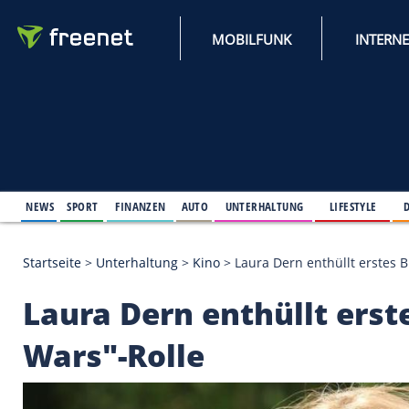
MOBILFUNK
NEWS
SPORT
FINANZEN
AUTO
UNTERHALTUNG
L
Startseite
>
Unterhaltung
>
Kino
>
Laura Dern enthül
Laura Dern enthüllt e