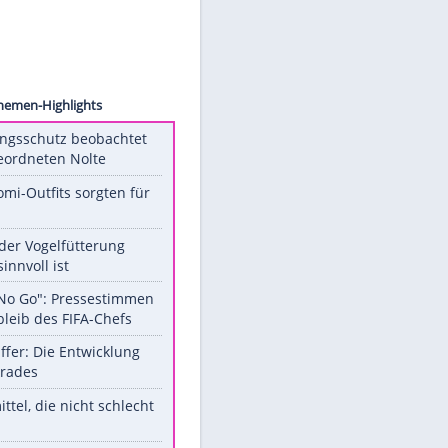
ock.com
en
Unsere Themen-Highlights
Verfassungsschutz beobachtet
AfD-Abgeordneten Nolte
Diese Promi-Outfits sorgten für
Aufruhr!