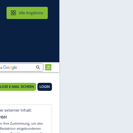
MAIL & CLOUD
Alle Angebote
KOSTENLOSE E-MAIL SICHERN
LOGIN
Video
Empfohlener externer Inhalt: