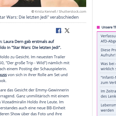
©
Krista Kennell / Shutterst
rn für "Star Wars: Die letzten Jedi" verabschied
izeadmiralin:
Laura Dern
gab erstmals auf
s
Amilyn Holdo
in "
Star Wars
: Die letzten Jedi".
lin
Amilyn Holdo
zu Gesicht. Im neuesten Trailer