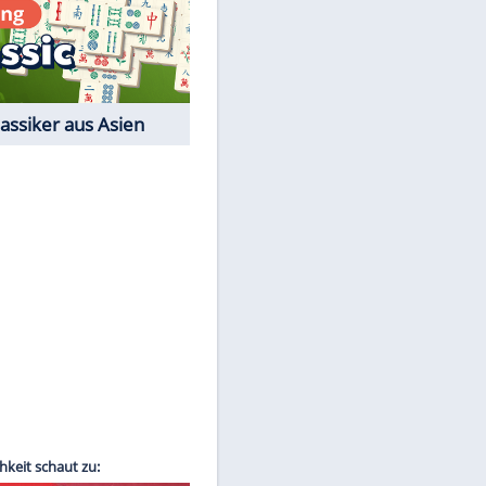
Film-Quiz: Bist Du ein
Cineast?
Kostenlos spielen