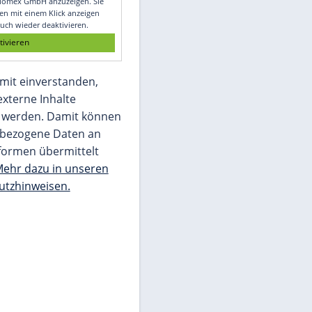
Glomex GmbH
Wir benötigen Ihre Zustimmung, um den
von unserer Redaktion eingebundenen
Inhalt von Glomex GmbH anzuzeigen. Sie
können diesen mit einem Klick anzeigen
lassen und auch wieder deaktivieren.
jetzt aktivieren
Ich bin damit einverstanden,
dass mir externe Inhalte
angezeigt werden. Damit können
personenbezogene Daten an
Drittplattformen übermittelt
werden.
Mehr dazu in unseren
Datenschutzhinweisen.