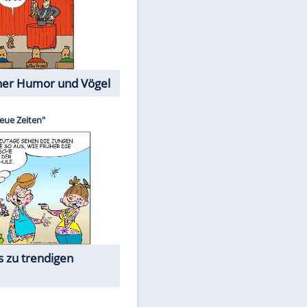
Cartoons mit wahren
Lebensgeschichten
Memo-Spiel