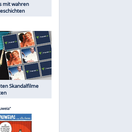
Peinliche Auftritte auf dem
roten Teppich
Cartoons "Das Wahre Leben"