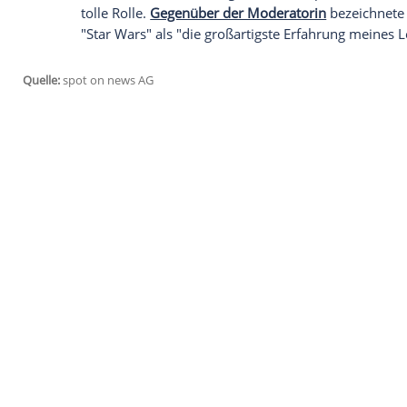
zu "
Star Wars
- Die letzten Jedi" glänzte
L
Abwesenheit. Umso größer war die Überr
Auf
Instagram
teilte die 50-Jährige
einen
präsentierte sich ihren Fans in einem völ
Statt der blonden Mähne rahmen violett
ein. Die Haarfarbe und das Outfit stehen
braunen Kleid und Kragen gekleidet, instr
Hintergrund lässt sich neben den Mitgli
entdecken. Mit Ellen Degeneres (59) spr
tolle Rolle.
Gegenüber der Moderatorin
b
"
Star Wars
" als "die großartigste Erfahr
Quelle:
spot on news AG