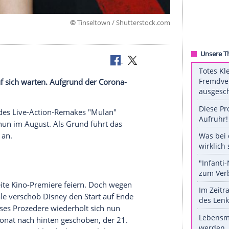
©
Tinseltown / Shuttersto
sst weiter auf sich warten. Aufgrund der Corona-
rt
erneut.
r
Kinostart
des Live-Action-Remakes "
Mulan
"