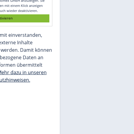
Glomex GmbH
Wir benötigen Ihre Zustimmung, um den
von unserer Redaktion eingebundenen
Inhalt von Glomex GmbH anzuzeigen. Sie
können diesen mit einem Klick anzeigen
lassen und auch wieder deaktivieren.
jetzt aktivieren
Ich bin damit einverstanden,
dass mir externe Inhalte
angezeigt werden. Damit können
personenbezogene Daten an
Drittplattformen übermittelt
werden.
Mehr dazu in unseren
Datenschutzhinweisen.