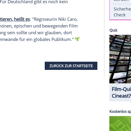
rmin liegt nun im August. Als Grund führt das
a-Pandemie an.
eine weltweite Kino-Premiere feiern. Doch wegen
nen Kinosäle verschob
Disney
den Start auf Ende
ngesetzt. Dieses Prozedere wiederholt sich nun
 um einen Monat nach hinten geschoben, der 21.
Starttermin. Für Deutschland gibt es noch kein
Medien zitieren, heißt es
: "Regisseurin Niki Caro,
en wunderschönen, epischen und bewegenden Film
ische Erfahrung sein sollte und wir glauben, dort
ie großen Leinwände für ein globales Publikum."