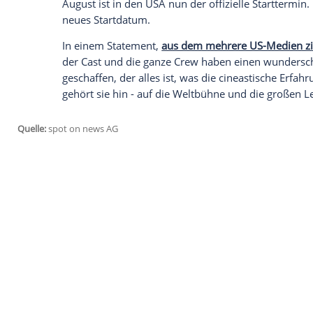
erneut verschoben wird. Der neue Startte
Studio die weiterhin grassierende Coron
Aufschub wegen Covid-19
Ursprünglich sollte "
Mulan
" Ende März s
der aufgrund des
Coronavirus
geschlosse
Juli, hierzulande war der 23. Juli 2020 a
aber noch einmal: Der Film wird erneut
August ist in den USA nun der offizielle 
neues Startdatum.
In einem Statement,
aus dem mehrere US-
der Cast und die ganze Crew haben ein
geschaffen, der alles ist, was die cineast
gehört sie hin - auf die Weltbühne und d