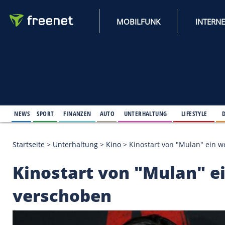
MOBILFUNK
NEWS
SPORT
FINANZEN
AUTO
UNTERHALTUNG
L
Startseite
>
Unterhaltung
>
Kino
>
Kinostart von "M
Kinostart von "Mula