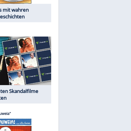
Die Öffentlichkeit schaut zu:
Peinliche Auftritte auf dem
roten Teppich
Cartoons "Das Wahre Leben"