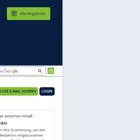
MAIL & CLOUD
Alle Angebote
KOSTENLOSE E-MAIL SICHERN
LOGIN
Video
Empfohlener externer Inhalt: