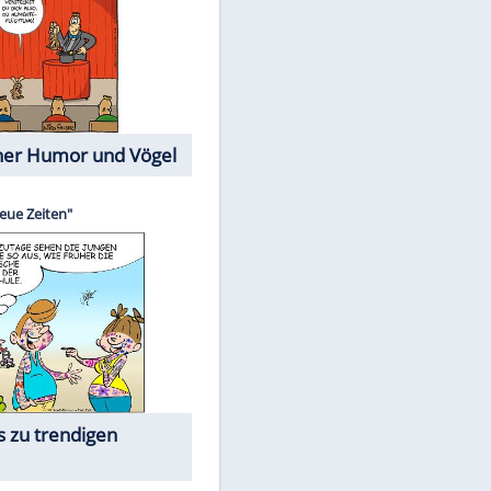
Cartoons mit wahren
Lebensgeschichten
Memo-Spiel