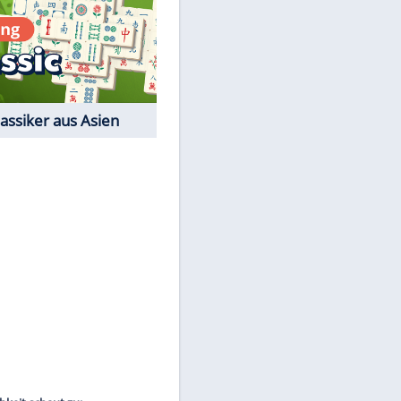
EITE
Film-Quiz: Bist Du ein
Cineast?
Kostenlos spielen