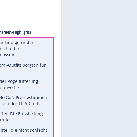
ck.com
Unsere Themen-Highlights
Totes Kleinkind gefunden -
Fremdverschulden
ausgeschlossen
Diese Promi-Outfits sorgten für