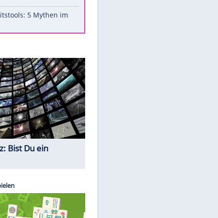
Aufruhr!
Was bei der Vogelfütterung
wirklich sinnvoll ist
"Infanti-No Go": Pressestimmen
zum Verbleib des FIFA-Chefs
Im Zeitraffer: Die Entwicklung
des Lenkrades
Lebensmittel, die nicht schlecht
werden
Sicherheitstools: 5 Mythen im
Check
Quiz