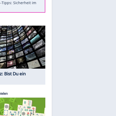
Was bei der Vogelfütterung
wirklich sinnvoll ist
Die schlimmsten Bad Boys der
Sportwelt
Im Zeitraffer: Die Entwicklung
des Lenkrades
So sollte man Ohren auf keinen
Fall reinigen
Experten-Tipps: Sicherheit im
Internet
Quiz