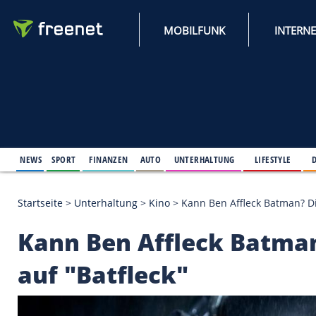
MOBILFUNK
NEWS
SPORT
FINANZEN
AUTO
UNTERHALTUNG
L
Startseite
>
Unterhaltung
>
Kino
>
Kann Ben Affleck
Kann Ben Affleck B