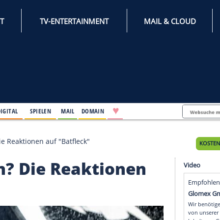
INTERNET
TV-ENTERTAINMENT
♥
IFESTYLE
DIGITAL
SPIELEN
MAIL
DOMAIN
 Batman? Die Reaktionen auf "Batfleck"
atman? Die Reaktione