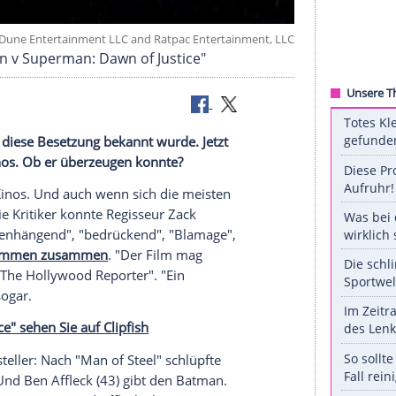
Inc., Ratpac-Dune Entertainment LLC and Ratpac Entertainmen
res' "Batman v Superman: Dawn of Justice"
ar groß, als diese Besetzung bekannt wurde. Jetzt
" in den Kinos. Ob er überzeugen konnte?
obert die Kinos. Und auch wenn sich die meisten