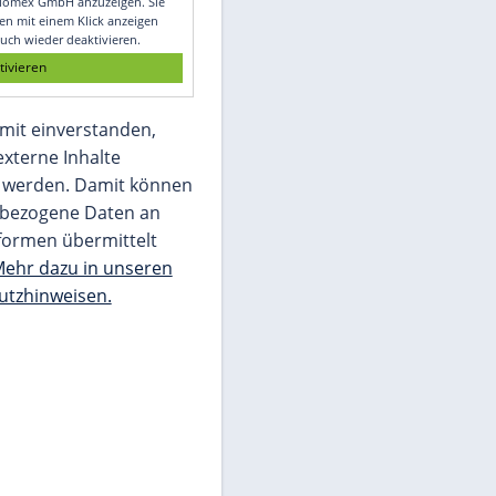
Glomex GmbH
Wir benötigen Ihre Zustimmung, um den
von unserer Redaktion eingebundenen
Inhalt von Glomex GmbH anzuzeigen. Sie
können diesen mit einem Klick anzeigen
lassen und auch wieder deaktivieren.
jetzt aktivieren
Ich bin damit einverstanden,
dass mir externe Inhalte
angezeigt werden. Damit können
personenbezogene Daten an
Drittplattformen übermittelt
werden.
Mehr dazu in unseren
Datenschutzhinweisen.