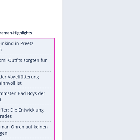
t, LLC
Unsere Themen-Highlights
Totes Kleinkind in Preetz
gefunden
Diese Promi-Outfits sorgten für
Aufruhr!