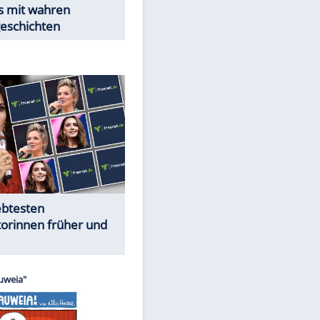
Trennungsschock im Promi-
Kosmos
Cartoons "Das Wahre Leben"