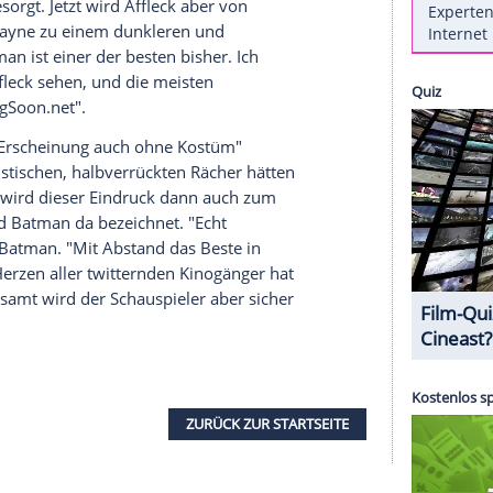
n lassen, die Kritiker konnte Regisseur
Zack
 "Unzusammenhängend", "bedrückend", "Blamage",
ne" einige Stimmen zusammen
. "Der Film mag
", schrieb "
The Hollywood Reporter
". "Ein
"Vox.com" sogar.
n of Justice" sehen Sie auf Clipfish
Hauptdarsteller: Nach "Man of Steel" schlüpfte
s Superman. Und
Ben Affleck
(43) gibt den
Batman
.
Entsetzen gesorgt. Jetzt wird
Affleck
aber von
iert, Bruce Wayne zu einem dunkleren und
"Dieser
Batman
ist einer der besten bisher. Ich
 mit
Ben Affleck
sehen, und die meisten
bei "ComingSoon.net".
rismatische Erscheinung auch ohne Kostüm"