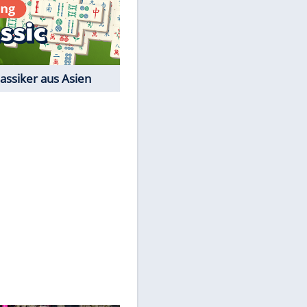
Film-Quiz: Bist Du ein
Cineast?
Kostenlos spielen
EITE