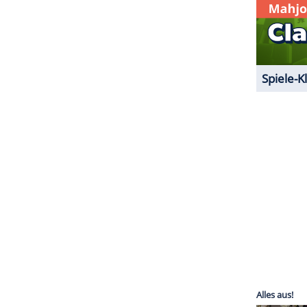
f diesen sadistischen, halbverrückten Rächer hätten
Auf Twitter wird dieser Eindruck dann auch zum
uperman" wird
Batman
da bezeichnet. "Echt
vom Affleck-Batman. "Mit Abstand das Beste in
ser. Die Herzen aller twitternden Kinogänger hat
ionen insgesamt wird der Schauspieler aber sicher
ZURÜCK ZUR STARTS