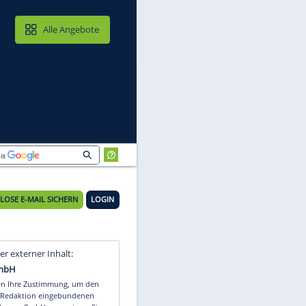
MAIL & CLOUD
Alle Angebote
KOSTENLOSE E-MAIL SICHERN
LOGIN
n
Video
Empfohlener externer Inhalt: