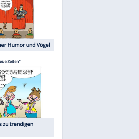
Cartoons mit wahren
Lebensgeschichten
Memo-Spiel