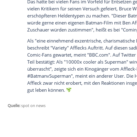
Fans dieses Spektakel wohl nicht entgehe
Snyder
(50) offenbar nicht überzeugen.
"spaßbefreite Prügelei"
fasst "Mail Onli
imposant sein, aber er ist kein Vergnügen
Verbrechen an Comicbuch-Fans", urteilt 
Einen Trailer zu "Batman v Superman: Daw
Besser weg kommen da schon die beiden 
Henry Cavill (32) erneut in die Rolle de
Das hatte bei vielen Fans im Vorfeld für 
vielen Kritikern für seinen Versuch gefe
erschöpfteren Heldentypen zu machen. 
würde gerne einen eigenen Batman-Film
Zuschauer würden zustimmen", heißt es 
Als "eine einnehmend exzentrische, cha