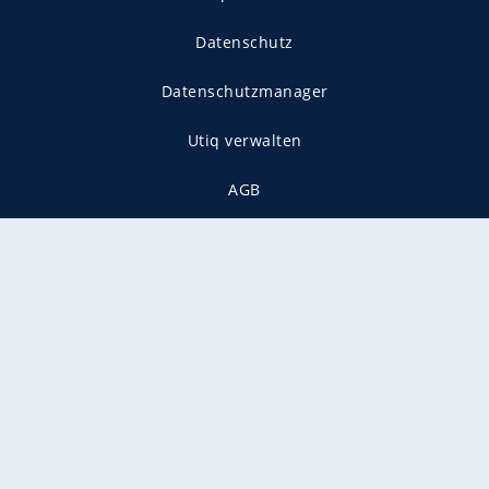
Datenschutz
Datenschutzmanager
Utiq verwalten
AGB
Gender-Hinweis
Presse
Mediadaten
Karriere
Vertragskündigung
Vertrag widerrufen