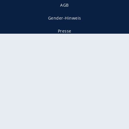
AGB
Gender-Hinweis
Presse
Mediadaten
Karriere
Vertragskündigung
Vertrag widerrufen
gekennzeichnet mit
freenet ist Mitglied im JUSPROG e.V.