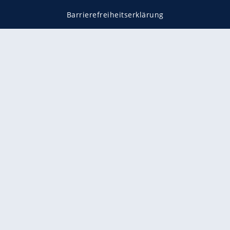
Barrierefreiheitserklärung
Impressum
Datenschutz
Datenschutzmanager
Utiq verwalten
AGB
Gender-Hinweis
Presse
Mediadaten
Karriere