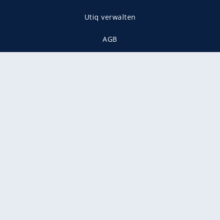
Utiq verwalten
AGB
Gender-Hinweis
Presse
Mediadaten
Karriere
Vertragskündigung
Vertrag widerrufen
gekennzeichnet mit