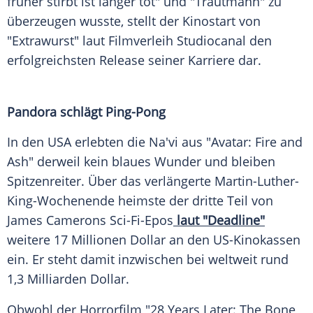
früher stirbt ist länger tot" und "Trautmann" zu
überzeugen wusste, stellt der Kinostart von
"Extrawurst" laut Filmverleih Studiocanal den
erfolgreichsten Release seiner Karriere dar.
Pandora schlägt Ping-Pong
In den USA erlebten die Na'vi aus "Avatar: Fire and
Ash" derweil kein blaues Wunder und bleiben
Spitzenreiter. Über das verlängerte Martin-Luther-
King-Wochenende heimste der dritte Teil von
James Camerons Sci-Fi-Epos
laut "Deadline"
weitere 17 Millionen Dollar an den US-Kinokassen
ein. Er steht damit inzwischen bei weltweit rund
1,3 Milliarden Dollar.
Obwohl der Horrorfilm "28 Years Later: The Bone