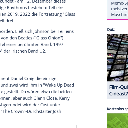
 hat, bleibt sich auch beim dritten Teil in
Erscheinungstermin
, von
Daniel Craig
(57) bis zur
dritte
Streifen
um den Meisterdetektiv Benoit
ts zu "Wake Up Dead Man: A Knives Out Mystery"
er
Streaminganbieter
Netflix
am Wochenende den
 Man" verkündet - am 12.
Dezember
dieses
 der dreijährige Rhythmus bestehen: Teil eins
sache" erschien 2019, 2022 die
Fortsetzung
"Glass
025 nun Teil drei.
ch gewählt worden. Ließ sich Johnson bei Teil eins
r Teil zwei von den Beatles ("Glass Onion")