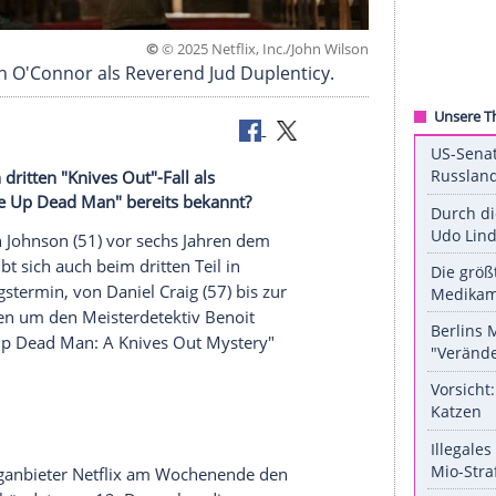
©
© 2025 Netflix, Inc./John
lanc und Josh O'Connor als Reverend Jud Duplenticy
aig seinen dritten "Knives Out"-Fall als
 ist zu "Wake Up Dead Man" bereits bekannt?
mit der
Rian Johnson
(51) vor sechs Jahren dem