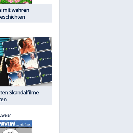
Die Öffentlichkeit schaut zu:
EITE
Peinliche Auftritte auf dem
roten Teppich
Cartoons "Das Wahre Leben"