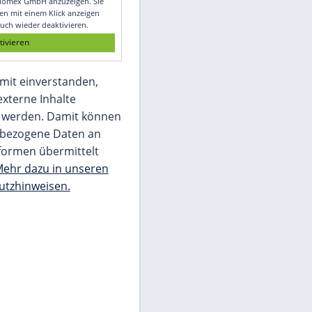
Glomex GmbH
Wir benötigen Ihre Zustimmung, um den
von unserer Redaktion eingebundenen
Inhalt von Glomex GmbH anzuzeigen. Sie
können diesen mit einem Klick anzeigen
lassen und auch wieder deaktivieren.
jetzt aktivieren
Ich bin damit einverstanden,
dass mir externe Inhalte
angezeigt werden. Damit können
personenbezogene Daten an
Drittplattformen übermittelt
werden.
Mehr dazu in unseren
Datenschutzhinweisen.