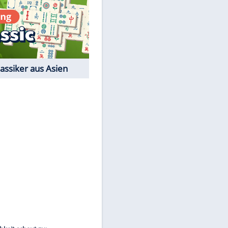
Film-Quiz: Bist Du ein
Cineast?
Kostenlos spielen