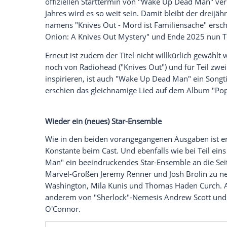
"Whodunit"-Krimi neues Leben eingehaucht
vielerlei Hinsicht treu: vom Cast bis zum
Titel-Vorlage. In einem Punkt weicht der 
Blanc jedoch offenbar ab. Das ist berei
bekannt.
Starttermin und Titel-Bedeutung
Auf dem Fan-Event "Tudum 2025" hat d
offiziellen
Starttermin
von "Wake Up Dead
Jahres wird es so weit sein. Damit bleibt
namens "Knives Out -
Mord
ist Familien
Onion: A Knives Out Mystery" und Ende 2
Erneut ist zudem der Titel nicht willkürli
noch von Radiohead ("Knives Out") und fü