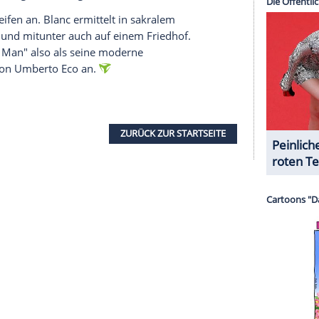
nzeigen lassen und auch wieder deaktivieren.
halte angezeigt werden. Damit können personenbezogene
r dazu in unseren Datenschutzhinweisen.
 "Knives Out"-Filmen um
Mord
und Totschlag
e komödiantische Leichtigkeit mit. Vor allem bei
allen Fans des ersten Teils gefallen hat. Wo das
scheint, könnte "Wake Up Dead Man" den
um"-Seite von Netflix
heißt es diesbezüglich, dass
in sich trägt - "dieses Mal wird jedoch ein