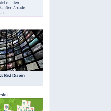
Die größten Mythen über
Medikamente
Berlins Matchwinner Grönning:
"Veränderte Perspektive"
Vorsicht: Diese 17 Dinge hassen
Katzen
Illegales Asphalt-Kartell muss
Mio-Strafe zahlen
Memo-Spiel mit den
meistverkauften Arcade-
Maschinen
Quiz