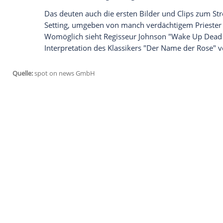
anzuzeigen. Sie können diesen mit einem Klick a
jetzt aktivieren
Ich bin damit einverstanden, dass mir externe In
Daten an Drittplattformen übermittelt werden.
Meh
Die Neuerung: Es wird düster für Blanc
Obwohl es in den zwei vorangegangenen
geht, schwingt in ihnen auch eine gewiss
"Glass Onion" ist das der Fall, was nicht 
erste Sequel mitunter etwas zu grell er
gegenteiligen Kurs einschlagen.
In einem Beitrag
auf der offiziellen "Tud
Teil drei zwar den typischen Johnson-Stil 