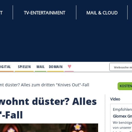
INTERNET
TV-ENTERTAINMENT
♥
IFESTYLE
DIGITAL
SPIELEN
MAIL
DOMAIN
 ungewohnt düster? Alles zum dritten "Knives Out"-Fa
ngewohnt düster? All