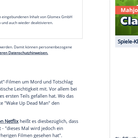
" ein Songtitel einer berühmten Band. 1997
Album "Pop" der irischen Band U2.
gaben ist erneut
Daniel Craig
die einzige
bei Teil eins und zwei wird ihm in "Wake Up Dead
an die Seite gestellt. Da wären etwa die beiden
Brolin
zu nennen, aber auch
Glenn Close
,
Kerry
n Curch. Abgerundet wird der Cast unter
 Scott
und "The Crown"-Durchstarter Josh
serer Redaktion eingebundenen Inhalt von Glomex GmbH