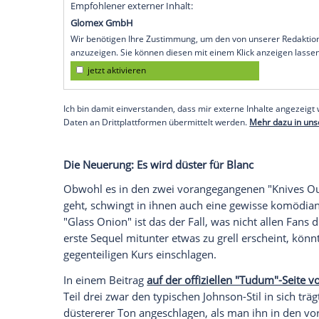
inspirieren, ist auch "Wake Up Dead Man
erschien das gleichnamige Lied auf dem 
Wieder ein (neues) Star-Ensemble
Wie in den beiden vorangegangenen Aus
Konstante beim Cast. Und ebenfalls wie 
Man" ein beeindruckendes Star-Ensemble 
Marvel-Größen
Jeremy Renner
und
Josh 
Washington
,
Mila Kunis
und Thomas Hade
anderem von "Sherlock"-Nemesis
Andrew
O'Connor.
Empfohlener externer Inhalt:
Glomex GmbH
Wir benötigen Ihre Zustimmung, um den von un