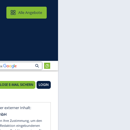
MAIL & CLOUD
Alle Angebote
ll
KOSTENLOSE E-MAIL SICHERN
LOGIN
es
Video
Empfohlener externer Inhalt: