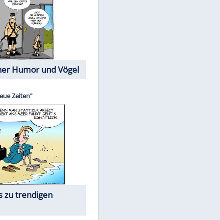
Cartoons mit wahren
Lebensgeschichten
Memo-Spiel