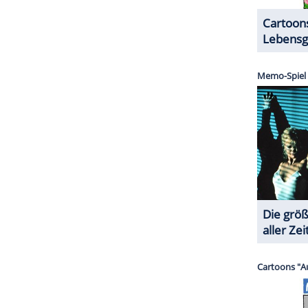
n in den vorherigen Filmen gesehen hat".
lips zum
Streifen
an. Blanc ermittelt in sakralem
m Priester und mitunter auch auf einem
Friedhof
.
ke Up Dead Man" also als seine moderne
 der Rose" von
Umberto Eco
an.
ZURÜCK ZUR STARTS