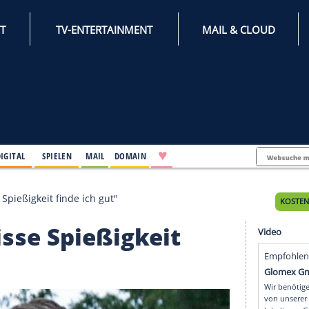
INTERNET
TV-ENTERTAINMENT
♥
IFESTYLE
DIGITAL
SPIELEN
MAIL
DOMAIN
ine gewisse Spießigkeit finde ich gut"
 gewisse Spießigkeit