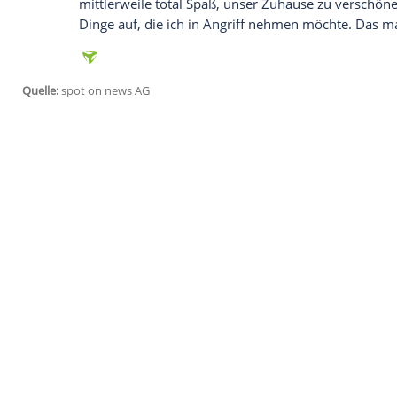
ich auf jeden Fall dabei. Ich selektiere m
meiner Frau als Party.
In "Generation Beziehungsunfähig" leidet 
Projekte viel unterwegs. Wie stressig ist
Ruhe herein?
Lau
: Ich bin gerne zuhause und ich finde
mache ich nicht mehr so viel wie früher.
daheim bin - denn man verpasst ja nichts.
Balance zwischen Arbeit und Privatem zu f
zuhause rumsitzen könnte ich nicht, mir 
Für viele war die Corona-Zeit mit den L
runterzukommen. Wie haben Sie die Cor
Lau
: Ich habe die Corona-Pandemie genut