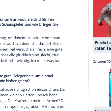
 bei mir niemals eine große Rolle spielen wird.
zeichnen, aber ich mag Klasse. Altbewährtes finde
ch aber auch
Musik
oder
Oldtimer
- das hat mehr
isse
Wertigkeit
.
serer Redaktion eingebundenen Inhalt von Glomex GmbH
nzeigen lassen und auch wieder deaktivieren.
halte angezeigt werden. Damit können personenbezogene
r dazu in unseren Datenschutzhinweisen.
be jeden Spaß mitgemacht, aber das muss nicht
d irgendwann - in einem gewissen Alter - wird
n
(Club in Berlin) nochmal aufmachen sollte, bin