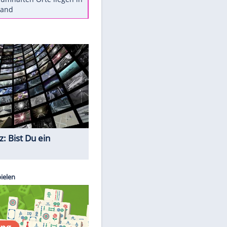
Diese Autos haben uns verlassen
Reese entschuldigt sich bei Fans:
"Tut mir aufrichtig leid"
Mit diesen Tricks wird der Grill
ruckzuck sauber
So nutzt man alte Smartphones
sinnvoll
Diese traumhaften Orte liegen in
Deutschland
Quiz