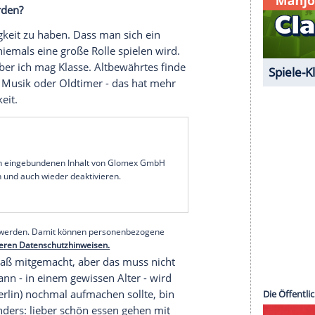
t euch nicht komplett weg! Es ist wichtig, noch eine
ufs Korn genommen, unter anderem mit der
t anzutreffen sind. Erkennen Sie sich darin
als klischeehaftes
Ehepaar
einordnen. Wir sind
h die Kinder auch viel mit anderen Eltern. Aber
l wir die recht wenig haben. Ich bin viel
en. Dann freue ich mich darauf, nach Hause zu
eßig zu werden?
wisse
Spießigkeit
zu haben. Dass man sich ein