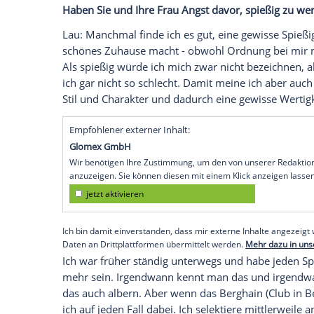
ist wichtig für die Jungs da draußen: Hau
gewisse Kontenance zu bewahren.
Im Film werden auch glückliche Paare a
Aussage, dass sie sonntags immer zu zwei
wieder?
Lau
: Meine Frau und ich würde ich nicht 
immer viel mit Freunden unterwegs. Durc
wir nehmen uns viel Zeit füreinander, wei
unterwegs, mit Freunden oder am Arbeit
kommen.
Haben Sie und Ihre Frau
Angst
davor, spi
Lau
: Manchmal finde ich es gut, eine ge