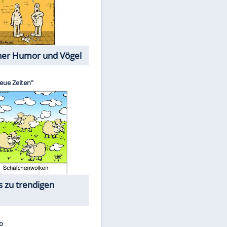
Cartoons mit wahren
Lebensgeschichten
Memo-Spiel
EITE
Die größten Skandalfilme