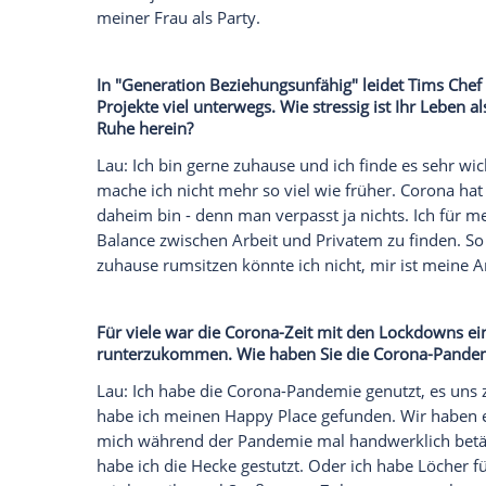
schönes
Zuhause
macht - obwohl Ordnung
Als spießig würde ich mich zwar nicht be
ich gar nicht so schlecht. Damit meine i
Stil und Charakter und dadurch eine gew
Empfohlener externer Inhalt:
Glomex GmbH
Wir benötigen Ihre Zustimmung, um den von un
anzuzeigen. Sie können diesen mit einem Klick a
jetzt aktivieren
Ich bin damit einverstanden, dass mir externe In
Daten an Drittplattformen übermittelt werden.
Meh
Ich war früher ständig unterwegs und ha
mehr sein. Irgendwann kennt man das un
das auch albern. Aber wenn das
Berghai