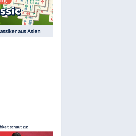
Film-Quiz: Bist Du ein
Cineast?
Kostenlos spielen