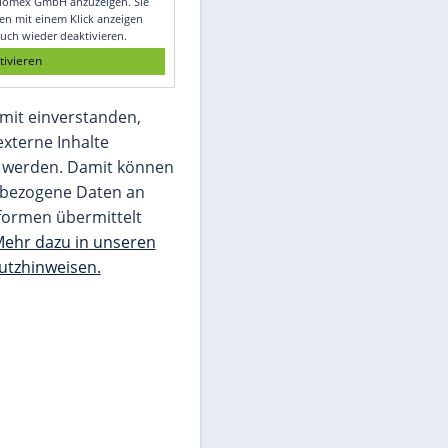
Glomex GmbH
Wir benötigen Ihre Zustimmung, um den
von unserer Redaktion eingebundenen
Inhalt von Glomex GmbH anzuzeigen. Sie
können diesen mit einem Klick anzeigen
lassen und auch wieder deaktivieren.
jetzt aktivieren
Ich bin damit einverstanden,
dass mir externe Inhalte
angezeigt werden. Damit können
personenbezogene Daten an
Drittplattformen übermittelt
werden.
Mehr dazu in unseren
Datenschutzhinweisen.