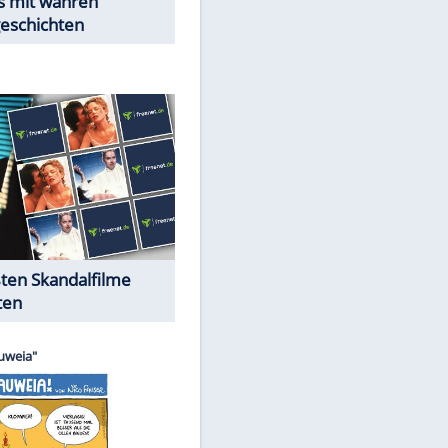
Peinliche Auftritte auf dem
roten Teppich
Cartoons "Das Wahre Leben"