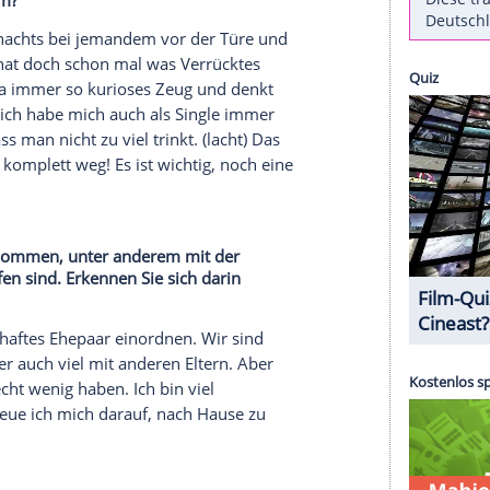
ch verheiratet und hat Kinder. Im Film "Generation
ler in eine ganz andere Rolle. Er spielt
st, eine feste Bindung einzugehen. Der Film startet
terview
mit spot on news erzählt der 31-Jährige,
 der
Figur
aus seinem neuen Film gibt.
fen Sie in die Rolle des Dauersingles Tim. Sie
 Frau Annika und den gemeinsamen Kindern
 Zeit wie Tim?
 betrunken nachts bei jemandem vor der Türe und
ären. Jeder hat doch schon mal was Verrücktes
 macht man ja immer so kurioses Zeug und denkt
 ich glaube, ich habe mich auch als Single immer
ssen, dass man nicht zu viel trinkt. (lacht) Das