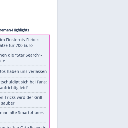
 Bros.
Unsere Themen-Highlights
Spanien im Finsternis-Fieber:
Balkonplätze für 700 Euro
Das machen die "Star Search"-
Stars heute