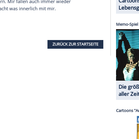
ittlerweile anders: lieber schön essen gehen mit
Tims Chef unter Burn-out. Sie sind für Ihre
 Ihr Leben als Schauspieler und wie bringen Sie
 es sehr wichtig, oft daheim zu sein. Momentan
Corona
hat mir auch verdeutlicht, dass ich lieber
 Ich für meinen Teil versuche einfach, eine gute
inden. So dass alle glücklich sind. (lacht) Nur
ist meine Arbeit sehr wichtig, ich muss was tun.
ockdowns eine gute Gelegenheit, um einmal
ona-Pandemie bisher gelebt?
zt, es uns zuhause richtig schön einzurichten. Da