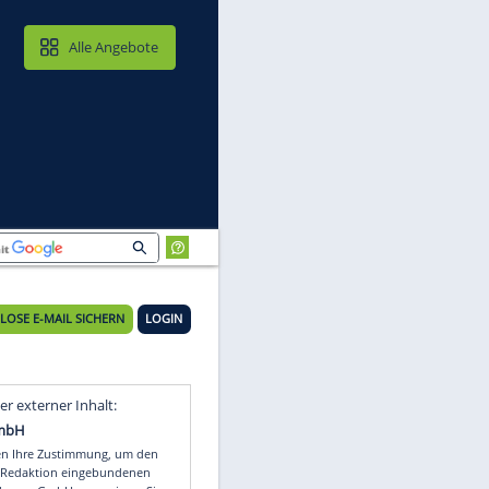
MAIL & CLOUD
Alle Angebote
KOSTENLOSE E-MAIL SICHERN
LOGIN
Video
Empfohlener externer Inhalt: