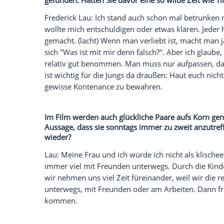
Frederick Lau (31, "Victoria") ist glückli
Beziehungsunfähig" schlüpft der Schauspie
Dauersingle Tim, der nicht bereit dafür i
am 29. Juli in den deutschen Kinos. Im
In
ob es gewisse Ähnlichkeiten zu ihm und
In "Generation Beziehungsunfähig" schlüp
selbst haben Ihr privates
Glück
mit Ihrer
gefunden. Hatten Sie davor eine so wilde
Frederick Lau: Ich stand auch schon mal
wollte mich entschuldigen oder etwas kl
gemacht. (lacht) Wenn man verliebt ist,
sich "Was ist mit mir denn falsch?". Aber
relativ gut benommen. Man muss nur aufpa